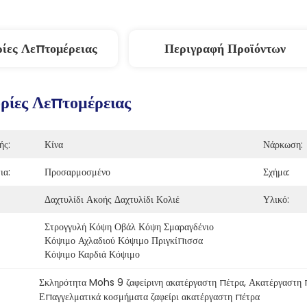
ίες Λεπτομέρειας
Περιγραφή Προϊόντων
ίες Λεπτομέρειας
ής:
Κίνα
Νάρκωση:
ια:
Προσαρμοσμένο
Σχήμα:
Δαχτυλίδι Ακοής Δαχτυλίδι Κολιέ
Υλικό:
Στρογγυλή Κόψη Οβάλ Κόψη Σμαραγδένιο 
Κόψιμο Αχλαδιού Κόψιμο Πριγκίπισσα 
Κόψιμο Καρδιά Κόψιμο
Σκληρότητα Mohs 9 ζαφείρινη ακατέργαστη πέτρα
, 
Ακατέργαστη π
Επαγγελματικά κοσμήματα ζαφείρι ακατέργαστη πέτρα