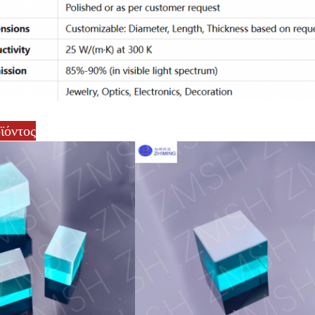
ϊόντος