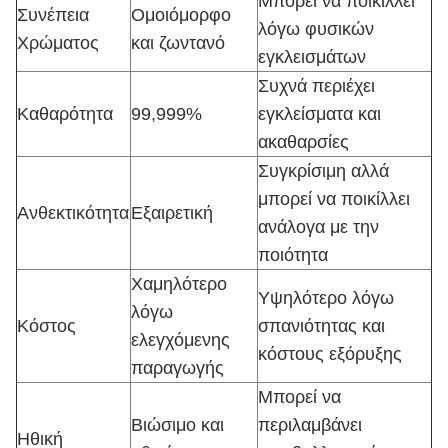
Μπορεί να ποικίλλει
Συνέπεια
Ομοιόμορφο
λόγω φυσικών
Χρώματος
και ζωντανό
εγκλεισμάτων
Συχνά περιέχει
Καθαρότητα
99,999%
εγκλείσματα και
ακαθαρσίες
Συγκρίσιμη αλλά
μπορεί να ποικίλλει
Ανθεκτικότητα
Εξαιρετική
ανάλογα με την
ποιότητα
Χαμηλότερο
Υψηλότερο λόγω
λόγω
Κόστος
σπανιότητας και
ελεγχόμενης
κόστους εξόρυξης
παραγωγής
Μπορεί να
Βιώσιμο και
περιλαμβάνει
Ηθική