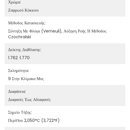
Χρώμα:
Ζαφρωτό Κόκκινο
Μέθοδος Κατασκευής:
Σύντηξη Με Φλόγα (Verneuil), Αύξηση Ροής Ή Μέθοδος 
Czochralski
Δείκτης Διάθλασης:
1.762 ∙1.770
Σκληρότητα:
9 Στην Κλίμακα Μος
Διαφάνεια:
Διαφανές Έως Αδιαφανές
Σημείο Τήξης:
Περίπου 2,050°C (3,722°F)