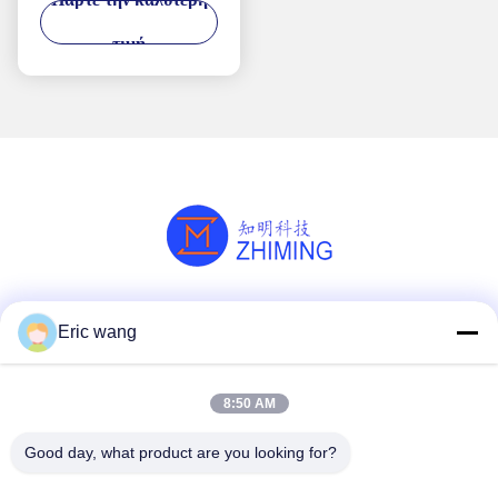
πολύτιμη πέτρα
Συνθετική 99,999%
τιμή
Αλ2Ο3 σκληρότητα
Mohs 9.0
Κοινωνικά Μέσα
Eric wang
8:50 AM
Γρήγορη επικοινωνία
Good day, what product are you looking for?
Τηλ.
86--15801942596