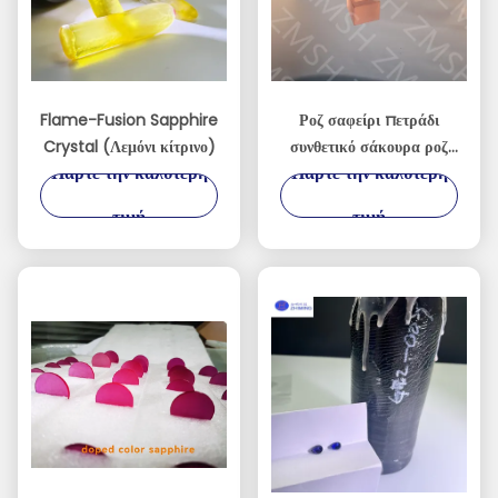
Flame-Fusion Sapphire
Ροζ σαφείρι πετράδι
Crystal (Λεμόνι κίτρινο)
συνθετικό σάκουρα ροζ
Πάρτε την καλύτερη
Πάρτε την καλύτερη
πρώτη ύλη για
κοσμήματα σκληρότητα
τιμή
τιμή
Mohs 9