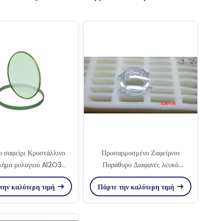
ο σαφείρι Κρυστάλλινο
Προσαρμοσμένο Ζαφείρινο
λήμα ρολογιού Al2O3
Παράθυρο Διαφανές λευκό
αδικό Κρυστάλλινο
γυαλισμένη επιφάνεια υψηλή
την καλύτερη τιμή
Πάρτε την καλύτερη τιμή
αρμοσμένο μέγεθος
καθαρότητα