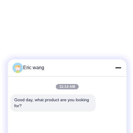
Eric wang
Γρήγορη επικοινωνία
11:14 AM
Τηλ.
86--15801942596
Good day, what product are you looking 
for?
Ηλεκτρονικό ταχυδρομείο
Eric-wang@sapphire-substrate.com
Διεύθυνση