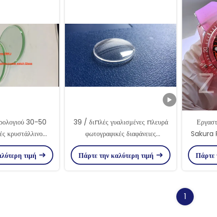
 ρολογιού 30-50
39 / διπλές γυαλισμένες πλευρά
Εργαστ
ς κρυστάλλινο
φωτογραφικές διαφάνειες
Sakura 
ικό γυαλί ρολογιού
μικροσκοπίων προσώπου
Case πο
αλύτερη τιμή
Πάρτε την καλύτερη τιμή
Πάρτε 
ρπού
ρολογιών κρυστάλλου σαπφείρου
40/45mm
1