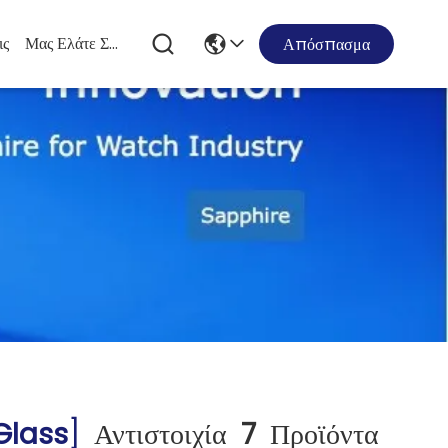
ις
Μας Ελάτε Σε Επαφή Με
Απόσπασμα
Glass
]
Αντιστοιχία
7
Προϊόντα