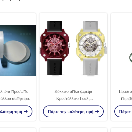
λ. ένα πρόσωπο
Κόκκινο απλό ζαφείρι
Πράσιν
τάλλου σαπφείρου
Κρυστάλλινο Γυαλί,
περιβ
 πιάτο προσώπου
Προσαρμοσμένο ζαφείρι ρολόι
Μον
αλύτερη τιμή
Πάρτε την καλύτερη τιμή
Πάρτε 
 κρυστάλλου
Κρυστάλλινο Διαφανές
Προσ