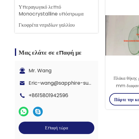
Υπεραγωγικό λεπτό
Monocrystalline υπόστρωμα
Γκοφρέτα νιτριδίων γαλλίου
Μας ελάτε σε επαφή με
Mr. Wang
Πλάκα θήκης
Eric-wang@sapphire-substrate.com
mm διαφανέ
ζαφείρι για οπτ
+8615801942596
Πάρτε την κ
κα
Επαφή τώρα