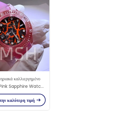
ηριακά καλλιεργημένο
Pink Sapphire Watch
λυτελή ανθεκτικό στις
την καλύτερη τιμή
γρατσουνιές