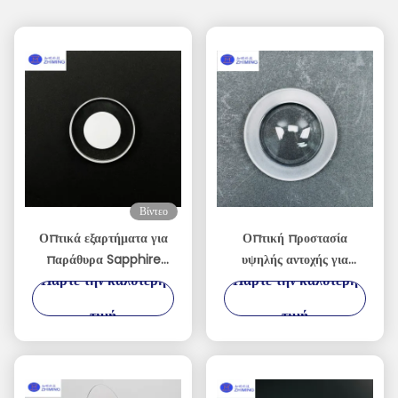
Βίντεο
Οπτικά εξαρτήματα για
Οπτική προστασία
παράθυρα Sapphire
υψηλής αντοχής για
Πάρτε την καλύτερη
Πάρτε την καλύτερη
κατασκευασμένα κατά
ακραία περιβάλλοντα
παραγγελία
τιμή
τιμή