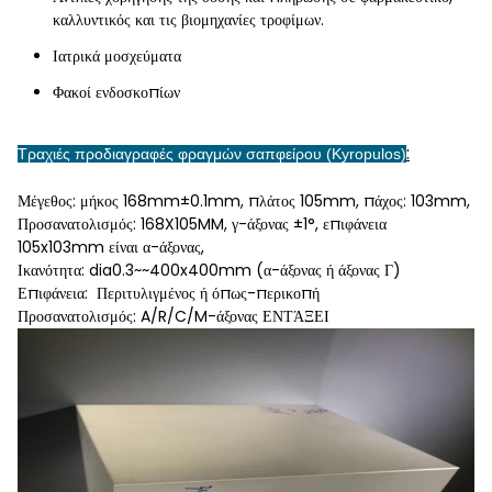
καλλυντικός και τις βιομηχανίες τροφίμων.
Ιατρικά μοσχεύματα
Φακοί ενδοσκοπίων
:
Τραχιές προδιαγραφές φραγμών σαπφείρου (Kyropulos)
Μέγεθος: μήκος 168mm±0.1mm, πλάτος 105mm, πάχος: 103mm,
Προσανατολισμός: 168X105MM, γ-άξονας ±1°, επιφάνεια
105x103mm είναι α-άξονας,
Ικανότητα: dia0.3~~400x400mm (α-άξονας ή άξονας Γ)
Επιφάνεια: Περιτυλιγμένος ή όπως-περικοπή
Προσανατολισμός: A/R/C/M-άξονας ΕΝΤΆΞΕΙ