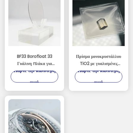
BF33 Borofloat 33
Πρίσμα μονοκρυστάλλου
Γυάλινη πλάκα για
TiO2 με γυαλισμένες
Πάρτε την καλύτερη
Πάρτε την καλύτερη
οπτική MEMS ημιαγωγών
επιφάνειες τριών
πλευρών και
τιμή
τιμή
προσανατολισμό για την
οπτική έρευνα