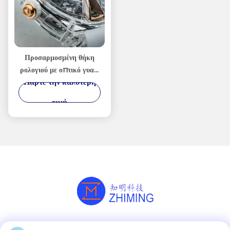
Προσαρμοσμένη θήκη
ρολογιού με οπτικό γυαλί
Πάρτε την καλύτερη
Sapphire Crystal Bezel
Parts άξονας C
τιμή