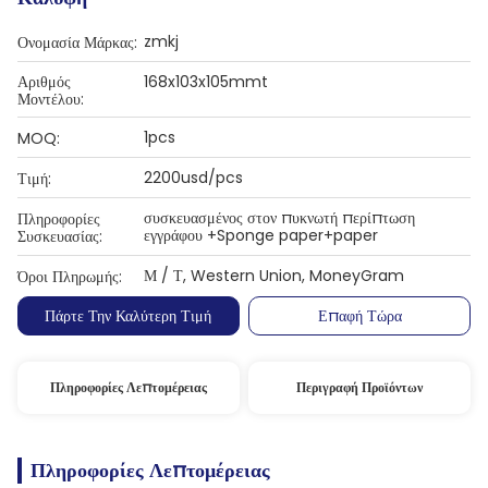
zmkj
Ονομασία Μάρκας:
Αριθμός
168x103x105mmt
Μοντέλου:
1pcs
MOQ:
2200usd/pcs
Τιμή:
συσκευασμένος στον πυκνωτή περίπτωση
Πληροφορίες
εγγράφου +Sponge paper+paper
Συσκευασίας:
Μ / Τ, Western Union, MoneyGram
Όροι Πληρωμής:
Πάρτε Την Καλύτερη Τιμή
Επαφή Τώρα
Πληροφορίες Λεπτομέρειας
Περιγραφή Προϊόντων
Πληροφορίες Λεπτομέρειας