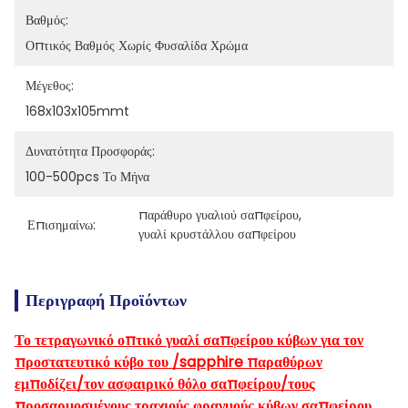
Βαθμός:
Οπτικός Βαθμός Χωρίς Φυσαλίδα Χρώμα
Μέγεθος:
168x103x105mmt
Δυνατότητα Προσφοράς:
100-500pcs Το Μήνα
παράθυρο γυαλιού σαπφείρου
, 
Επισημαίνω:
γυαλί κρυστάλλου σαπφείρου
Περιγραφή Προϊόντων
Το τετραγωνικό οπτικό γυαλί σαπφείρου κύβων για τον
προστατευτικό κύβο του /sapphire παραθύρων
εμποδίζει/τον ασφαιρικό θόλο σαπφείρου/τους
προσαρμοσμένους τραχιούς φραγμούς κύβων σαπφείρου