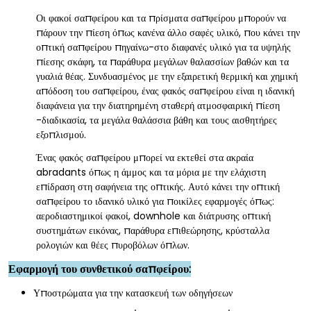
Οι φακοί σαπφείρου και τα πρίσματα σαπφείρου μπορούν να
πάρουν την πίεση όπως κανένα άλλο σαφές υλικό, που κάνει την
οπτική σαπφείρου πηγαίνω-στο διαφανές υλικό για τα υψηλής
πίεσης σκάφη, τα παράθυρα μεγάλων θαλασσίων βαθών και τα
γυαλιά θέας. Συνδυασμένος με την εξαιρετική θερμική και χημική
απόδοση του σαπφείρου, ένας φακός σαπφείρου είναι η ιδανική
διαφάνεια για την διατηρημένη σταθερή ατμοσφαιρική πίεση
-διαδικασία, τα μεγάλα θαλάσσια βάθη και τους αισθητήρες
εξοπλισμού.
Ένας φακός σαπφείρου μπορεί να εκτεθεί στα ακραία
abradants όπως η άμμος και τα μόρια με την ελάχιστη
επίδραση στη σαφήνεια της οπτικής. Αυτό κάνει την οπτική
σαπφείρου το ιδανικό υλικό για ποικίλες εφαρμογές όπως:
αεροδιαστημικοί φακοί, downhole και διάτρυσης οπτική
συστημάτων εικόνας, παράθυρα επιθεώρησης, κρύσταλλα
ρολογιών και θέες πυροβόλων όπλων.
Εφαρμογή του συνθετικού σαπφείρου:
Υποστρώματα για την κατασκευή των οδηγήσεων