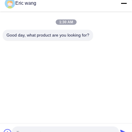
Κοινωνικά Μέσα
Eric wang
1:30 AM
Γρήγορη επικοινωνία
Good day, what product are you looking for?
Τηλ.
86--15801942596
Ηλεκτρονικό ταχυδρομείο
Eric-wang@sapphire-substrate.com
Διεύθυνση
Δωμάτιο 1-1810, αριθ. 1079 Δρόμο Dianshanhu, περιοχή
Qingpu πόλη της Σαγκάης, Κίνα /201799
Πολιτική Απορρήτου
|
Sitemap
Καλή ποιότητα της Κίνας υπόστρωμα σαπφείρου Προμηθευτής.
Πνευματικά δικαιώματα © 2019-2026 SHANGHAI FAMOUS TRADE