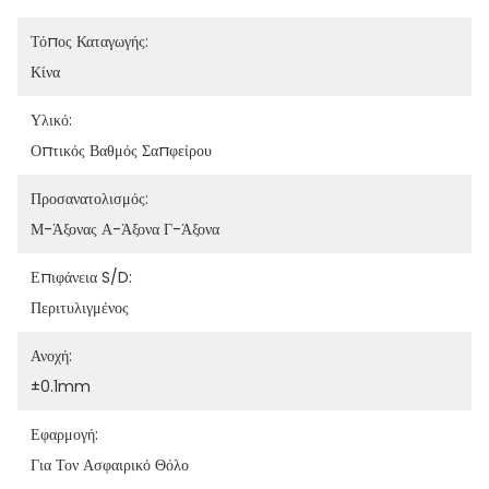
Τόπος Καταγωγής:
Κίνα
Υλικό:
Οπτικός Βαθμός Σαπφείρου
Προσανατολισμός:
Μ-Άξονας Α-Άξονα Γ-Άξονα
Επιφάνεια S/D:
Περιτυλιγμένος
Ανοχή:
±0.1mm
Εφαρμογή:
Για Τον Ασφαιρικό Θόλο