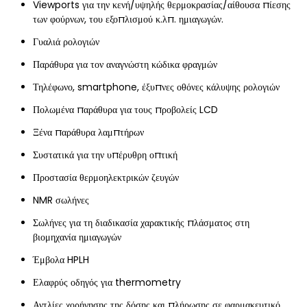
Viewports για την κενή/υψηλής θερμοκρασίας/αίθουσα πίεσης
των φούρνων, του εξοπλισμού κ.λπ. ημιαγωγών.
Γυαλιά ρολογιών
Παράθυρα για τον αναγνώστη κώδικα φραγμών
Τηλέφωνο, smartphone, έξυπνες οθόνες κάλυψης ρολογιών
Πολωμένα παράθυρα για τους προβολείς LCD
Ξένα παράθυρα λαμπτήρων
Συστατικά για την υπέρυθρη οπτική
Προστασία θερμοηλεκτρικών ζευγών
NMR σωλήνες
Σωλήνες για τη διαδικασία χαρακτικής πλάσματος στη
βιομηχανία ημιαγωγών
Έμβολα HPLH
Ελαφρύς οδηγός για thermometry
Αντλίες χορήγησης της δόσης και πλήρωσης σε φαρμακευτικό,