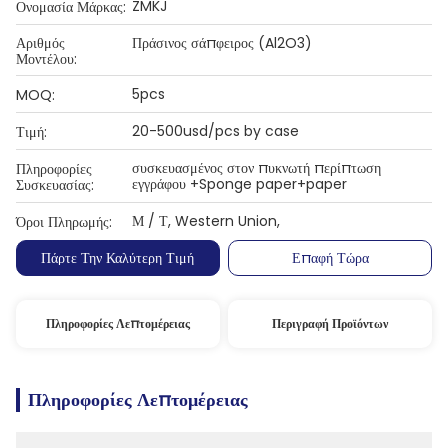
ZMKJ
Ονομασία Μάρκας:
Αριθμός
Πράσινος σάπφειρος (Al2O3)
Μοντέλου:
5pcs
MOQ:
20-500usd/pcs by case
Τιμή:
συσκευασμένος στον πυκνωτή περίπτωση
Πληροφορίες
εγγράφου +Sponge paper+paper
Συσκευασίας:
Μ / Τ, Western Union,
Όροι Πληρωμής:
Πάρτε Την Καλύτερη Τιμή
Επαφή Τώρα
Πληροφορίες Λεπτομέρειας
Περιγραφή Προϊόντων
Πληροφορίες Λεπτομέρειας