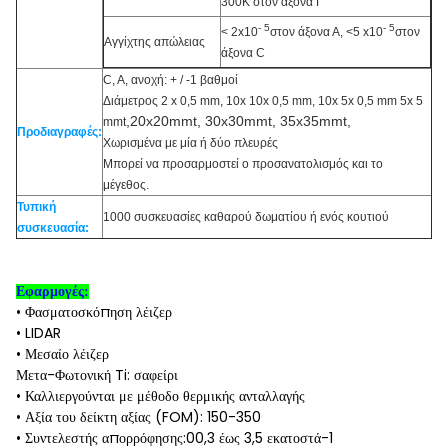
300K στον άξονα Γ
- 5
- 5
< 2x10
στον άξονα Α, <5 x10
στον
Αγγίχτης απώλειας
άξονα C
C, A, ανοχή: + / -1 βαθμοί
Διάμετρος 2 x 0,5 mm, 10x 10x 0,5 mm, 10x 5x 0,5 mm 5x 5
,20x20mmt, 30x30mmt, 35x35mmt,
mmt
Προδιαγραφές:
Χωρισμένα με μία ή δύο πλευρές
Μπορεί να προσαρμοστεί ο προσανατολισμός και το
μέγεθος.
Τυπική
1000 συσκευασίες καθαρού δωματίου ή ενός κουτιού
συσκευασία:
Εφαρμογές:
• Φασματοσκόπηση λέιζερ
• LIDAR
• Μεσαίο λέιζερ
Μετα-Φωτονική Ti: σαφείρι
• Καλλιεργούνται με μέθοδο θερμικής ανταλλαγής
• Αξία του δείκτη αξίας (FOM): 150-350
• Συντελεστής απορρόφησης:00,3 έως 3,5 εκατοστά-1