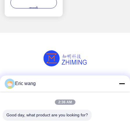
Συνθετική 99,999%
τιμή
Αλ2Ο3 σκληρότητα
Mohs 9.0
Κοινωνικά Μέσα
Eric wang
2:36 AM
Γρήγορη επικοινωνία
Good day, what product are you looking for?
Τηλ.
86--15801942596