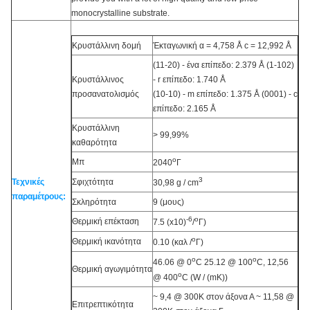
monocrystalline substrate.
Κρυστάλλινη δομή
Έκταγωνική α = 4,758 Å c = 12,992 Å
(11-20) - ένα επίπεδο: 2.379 Å (1-102)
Κρυστάλλινος
- r επίπεδο: 1.740 Å
προσανατολισμός
(10-10) - m επίπεδο: 1.375 Å (0001) - c
επίπεδο: 2.165 Å
Κρυστάλλινη
> 99,99%
καθαρότητα
o
Μπ
2040
Γ
3
Τεχνικές
Σφιχτότητα
30,98 g / cm
παραμέτρους:
Σκληρότητα
9 (μoυς)
-6
o
Θερμική επέκταση
7.5 (x10)
/
Γ)
o
Θερμική ικανότητα
0.10 (καλ /
Γ)
o
o
46.06 @ 0
C 25.12 @ 100
C, 12,56
Θερμική αγωγιμότητα
o
@ 400
C (W / (mK))
~ 9,4 @ 300K στον άξονα Α ~ 11,58 @
Επιτρεπτικότητα