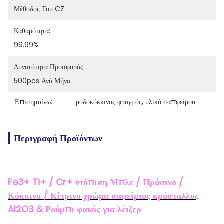
Μέθοδος Του CZ
Καθαρότητα:
99.99%
Δυνατότητα Προσφοράς:
500pcs Ανά Μήνα
Επισημαίνω:
ροδοκόκκινος φραγμός
, 
υλικό σαπφείρου
Περιγραφή Προϊόντων
Fe3+ Ti+ / Cr+ ντόπιση Μπλε / Πράσινο /
Κόκκινο / Κίτρινο χρώμα σαφείριος κρύσταλλος
Al2O3 & Ρούμπι φακός για λέιζερ