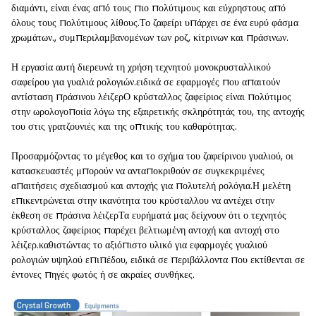
διαμάντι, είναι ένας από τους πιο πολύτιμους και εύχρηστους από
όλους τους πολύτιμους λίθους.Το ζαφείρι υπάρχει σε ένα ευρύ φάσμα
χρωμάτων., συμπεριλαμβανομένων των ροζ, κίτρινων και πράσινων.
Η εργασία αυτή διερευνά τη χρήση τεχνητού μονοκρυσταλλικού
σαφείρου για γυαλιά ρολογιών.ειδικά σε εφαρμογές που απαιτούν
αντίσταση πράσινου λέιζερΟ κρύσταλλος ζαφείριος είναι πολύτιμος
στην ωρολογοποιία λόγω της εξαιρετικής σκληρότητάς του, της αντοχής
του στις γρατζουνιές και της οπτικής του καθαρότητας.
Προσαρμόζοντας το μέγεθος και το σχήμα του ζαφείρινου γυαλιού, οι
κατασκευαστές μπορούν να ανταποκριθούν σε συγκεκριμένες
απαιτήσεις σχεδιασμού και αντοχής για πολυτελή ρολόγια.Η μελέτη
επικεντρώνεται στην ικανότητα του κρύσταλλου να αντέχει στην
έκθεση σε πράσινα λέιζερΤα ευρήματά μας δείχνουν ότι ο τεχνητός
κρύσταλλος ζαφείριος παρέχει βελτιωμένη αντοχή και αντοχή στο
λέιζερ.καθιστώντας το αξιόπιστο υλικό για εφαρμογές γυαλιού
ρολογιών υψηλού επιπέδου, ειδικά σε περιβάλλοντα που εκτίθενται σε
έντονες πηγές φωτός ή σε ακραίες συνθήκες.