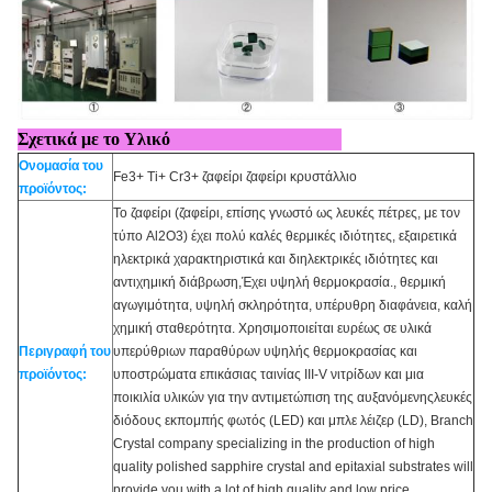
Σχετικά με το Υλικό
Ονομασία του
Fe3+ Ti+ Cr3+ ζαφείρι ζαφείρι κρυστάλλιο
προϊόντος:
Το ζαφείρι (ζαφείρι, επίσης γνωστό ως λευκές πέτρες, με τον
τύπο Al2O3) έχει πολύ καλές θερμικές ιδιότητες, εξαιρετικά
ηλεκτρικά χαρακτηριστικά και διηλεκτρικές ιδιότητες και
αντιχημική διάβρωση,Έχει υψηλή θερμοκρασία., θερμική
αγωγιμότητα, υψηλή σκληρότητα, υπέρυθρη διαφάνεια, καλή
χημική σταθερότητα.
Χρησιμοποιείται ευρέως σε υλικά
Περιγραφή του
υπερύθριων παραθύρων υψηλής θερμοκρασίας και
προϊόντος:
υποστρώματα επικάσιας ταινίας III-V νιτρίδων και μια
ποικιλία υλικών για την αντιμετώπιση της αυξανόμενηςλευκές
διόδους εκπομπής φωτός (LED) και μπλε λέιζερ (LD), Branch
Crystal company specializing in the production of high
quality polished sapphire crystal and epitaxial substrates will
provide you with a lot of high quality and low price