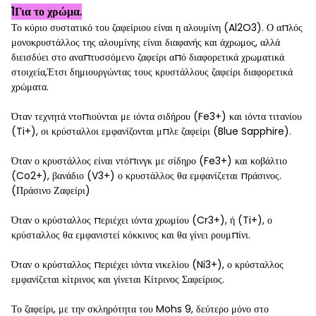
1Για το χρώμα.
Το κύριο συστατικό του ζαφείριου είναι η αλουμίνη (Al2O3). Ο απλός
μονοκρυστάλλος της αλουμίνης είναι διαφανής και άχρωμος, αλλά
διεισδύει στο αναπτυσσόμενο ζαφείρι από διαφορετικά χρωματικά
στοιχεία,Έτσι δημιουργώντας τους κρυστάλλους ζαφείρι διαφορετικά
χρώματα.
Όταν τεχνητά ντοπιούνται με ιόντα σιδήρου (Fe3+) και ιόντα τιτανίου
(Ti+), οι κρύσταλλοι εμφανίζονται μπλε ζαφείρι (Blue Sapphire).
Όταν ο κρυστάλλος είναι ντόπινγκ με σίδηρο (Fe3+) και κοβάλτιο
(Co2+), βανάδιο (V3+) ο κρυστάλλος θα εμφανίζεται πράσινος.
(Πράσινο Ζαφείρι)
Όταν ο κρύσταλλος περιέχει ιόντα χρωμίου (Cr3+), ή (Ti+), ο
κρύσταλλος θα εμφανιστεί κόκκινος και θα γίνει ρουμπίνι.
Όταν ο κρύσταλλος περιέχει ιόντα νικελίου (Ni3+), ο κρύσταλλος
εμφανίζεται κίτρινος και γίνεται Κίτρινος Σαφείριος.
Το ζαφείρι, με την σκληρότητα του Mohs 9, δεύτερο μόνο στο