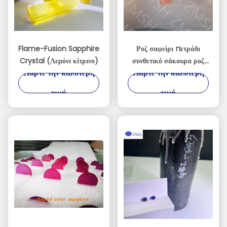
Flame-Fusion Sapphire
Ροζ σαφείρι πετράδι
Crystal (Λεμόνι κίτρινο)
συνθετικό σάκουρα ροζ
Πάρτε την καλύτερη
Πάρτε την καλύτερη
πρώτη ύλη για
κοσμήματα σκληρότητα
τιμή
τιμή
Mohs 9