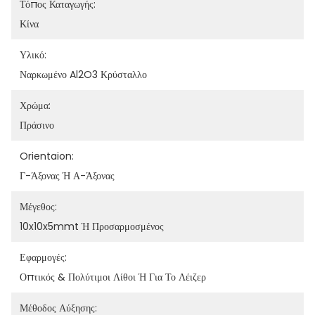
Τόπος Καταγωγής:
Κίνα
Υλικό:
Ναρκωμένο Al2O3 Κρύσταλλο
Χρώμα:
Πράσινο
Orientaion:
Γ-Άξονας Ή Α-Άξονας
Μέγεθος:
10x10x5mmt Ή Προσαρμοσμένος
Εφαρμογές:
Οπτικός & Πολύτιμοι Λίθοι Ή Για Το Λέιζερ
Μέθοδος Αύξησης: