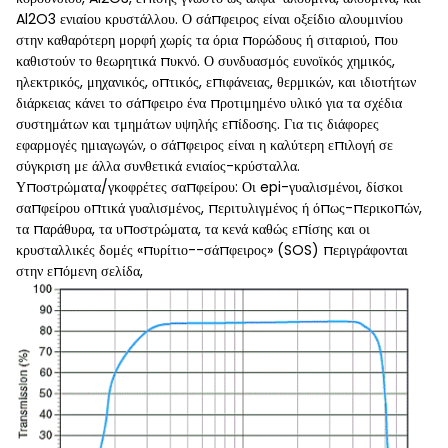
Al2O3 ενιαίου κρυστάλλου. Ο σάπφειρος είναι οξείδιο αλουμινίου
στην καθαρότερη μορφή χωρίς τα όρια πορώδους ή σιταριού, που
καθιστούν το θεωρητικά πυκνό. Ο συνδυασμός ευνοϊκός χημικός,
ηλεκτρικός, μηχανικός, οπτικός, επιφάνειας, θερμικών, και ιδιοτήτων
διάρκειας κάνει το σάπφειρο ένα προτιμημένο υλικό για τα σχέδια
συστημάτων και τμημάτων υψηλής επίδοσης. Για τις διάφορες
εφαρμογές ημιαγωγών, ο σάπφειρος είναι η καλύτερη επιλογή σε
σύγκριση με άλλα συνθετικά ενιαίος-κρύσταλλα.
Υποστρώματα/γκοφρέτες σαπφείρου: Οι epi-γυαλισμένοι, δίσκοι
σαπφείρου οπτικά γυαλισμένος, περιτυλιγμένος ή όπως-περικοπών,
τα παράθυρα, τα υποστρώματα, τα κενά καθώς επίσης και οι
κρυσταλλικές δομές «πυρίτιο--σάπφειρος» (SOS) περιγράφονται
στην επόμενη σελίδα,