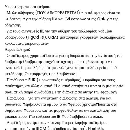
Υποστρώματα σαπφείρου:
· Μπλε οδήγησης (ΠΟΥ ΑΙΜΟΡΡΑΓΕΊΤΑΙ) - ο σάπφειρος είναι το
υπόστρωμα για την αύξηση IIIV και IIVI ενώσεων όπως GaN για της
οδήγησης,
· για τους ανιχνευτές IR, για την αύξηση του τελλουρίου καδμίου
υδραργύρου (HgCdTe), GaAs μεταφορείς γκοφρετών, ολοκληρωμένα
κυκλώματα μικροκυμάτων
Αεροδιάστημα:
· Ο σάπφειρος χρησιμοποιείται για τη διάρκεια και την αντίστασή του
διάβρωσης/διάβρωσης, συχνά σε σχέση με με τη δυνατότητα να
αντισταθεί η υψηλή θερμότητα ενώ έχοντας μια πολύ ευρεία σειρά
μετάδοσης. Οι εφαρμογές περιλαμβάνουν:
· Παράθυρα - FLIR (προνοητικός υπέρυθρος) παράθυρα για τους
αισθητήρες και άλλη οπτική. Η οπτική σαφήνεια πέρα από μια ευρεία
φασματική σειρά συνδυάζει με τη διάρκεια σε αυτήν την εφαρμογή.
· Παράθυρα - για την αντίσταση διάβρωσης στα αλατισμένα και
φυσώντας περιβάλλοντα άμμου, ο σάπφειρος χρησιμοποιείται στα
συμβατικά παράθυρα και τις μορφές θόλων σε αντικατάσταση του
μαλακότερου, πιό εύθραυστου IR που διαβιβάζει τα υλικά.
· Λαμπτήρες αντίμετρων - οι λαμπτήρες λάμψης σαπφείρου
χρησιμοποιούνται IRCM (υπέρυθρα αντίμετρα). Η υψηλής