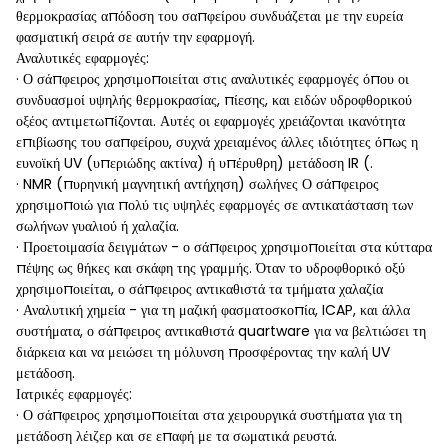
θερμοκρασίας απόδοση του σαπφείρου συνδυάζεται με την ευρεία
φασματική σειρά σε αυτήν την εφαρμογή.
Αναλυτικές εφαρμογές:
· Ο σάπφειρος χρησιμοποιείται στις αναλυτικές εφαρμογές όπου οι
συνδυασμοί υψηλής θερμοκρασίας, πίεσης, και ειδών υδροφθορικού
οξέος αντιμετωπίζονται. Αυτές οι εφαρμογές χρειάζονται ικανότητα
επιβίωσης του σαπφείρου, συχνά χρειαμένος άλλες ιδιότητες όπως η
ευνοϊκή UV (υπεριώδης ακτίνα) ή υπέρυθρη) μετάδοση IR (.
· NMR (πυρηνική μαγνητική αντήχηση) σωλήνες Ο σάπφειρος
χρησιμοποιώ για πολύ τις υψηλές εφαρμογές σε αντικατάσταση των
σωλήνων γυαλιού ή χαλαζία.
· Προετοιμασία δειγμάτων - ο σάπφειρος χρησιμοποιείται στα κύτταρα
πέψης ως θήκες και σκάφη της γραμμής. Όταν το υδροφθορικό οξύ
χρησιμοποιείται, ο σάπφειρος αντικαθιστά τα τμήματα χαλαζία
· Αναλυτική χημεία - για τη μαζική φασματοσκοπία, ICAP, και άλλα
συστήματα, ο σάπφειρος αντικαθιστά quartware για να βελτιώσει τη
διάρκεια και να μειώσει τη μόλυνση προσφέροντας την καλή UV
μετάδοση.
Ιατρικές εφαρμογές:
· Ο σάπφειρος χρησιμοποιείται στα χειρουργικά συστήματα για τη
μετάδοση λέιζερ και σε επαφή με τα σωματικά ρευστά.