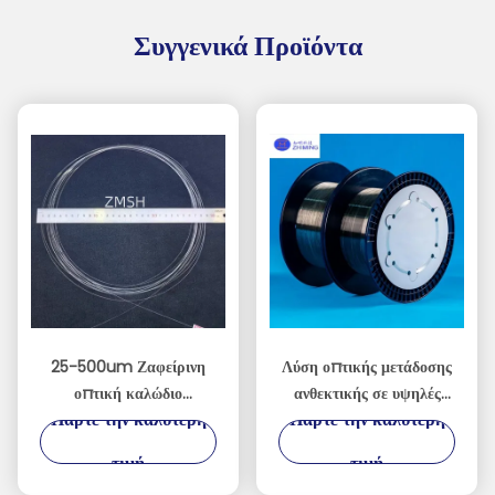
Συγγενικά Προϊόντα
25-500um Ζαφείρινη
Λύση οπτικής μετάδοσης
οπτική καλώδιο
ανθεκτικής σε υψηλές
Πάρτε την καλύτερη
Πάρτε την καλύτερη
επικοινωνίας ινών
θερμοκρασίες από
αλουμινίου
οπτικές ίνες ζαφείρι
τιμή
τιμή