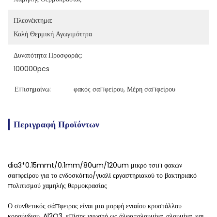
Πλεονέκτημα:
Καλή Θερμική Αγωγιμότητα
Δυνατότητα Προσφοράς:
100000pcs
Επισημαίνω:
φακός σαπφείρου
, 
Μέρη σαπφείρου
Περιγραφή Προϊόντων
dia3*0.15mmt/0.1mm/80um/120um μικρό τσιπ φακών
σαπφείρου για το ενδοσκόπιο/γυαλί εργαστηριακού το βακτηριακό
πολιτισμού χαμηλής θερμοκρασίας
Ο συνθετικός σάπφειρος είναι μια μορφή ενιαίου κρυστάλλου
κορούνδιου, Al2O3, επίσης γνωστό ως άλφα-αλουμίνα, αλουμίνα, και