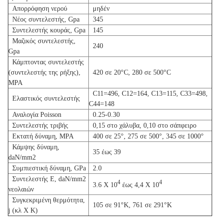
Απορρόφηση νερού
μηδέν
Νέος συντελεστής, Gpa
345
Συντελεστής κουράς, Gpa
145
Μαζικός συντελεστής,
240
Gpa
Κάμπτοντας συντελεστής
(συντελεστής της ρήξης),
420 σε 20°C, 280 σε 500°C
MPA
C11=496, C12=164, C13=115, C33=498,
Ελαστικός συντελεστής
C44=148
Αναλογία Poisson
0.25-0.30
Συντελεστής τριβής
0,15 στο χάλυβα, 0,10 στο σάπφειρο
Εκτατή δύναμη, MPA
400 σε 25°, 275 σε 500°, 345 σε 1000°
Κάμψης δύναμη,
35 έως 39
daN/mm2
Συμπιεστική δύναμη, GPa
2.0
Συντελεστής Ε, daN/mm2
4
4
3.6 X 10
έως 4,4 X 10
νεολαιών
Συγκεκριμένη θερμότητα,
105 σε 91°K, 761 σε 291°K
j (κλ Χ Κ)