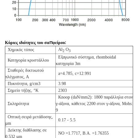
Κύριες ιδιότητες του σαπφείρου:
Al
Ο
Χημικός τύπος
2
3
Εξαγωνικό σύστημα, rhomboidal
Κατηγορία κρυστάλλου
κατηγορία 3m
Σταθερές δικτυωτού
a=4.785, c=12.991
πλέγματος, Α
Πυκνότητα, g/cm3
3.98
Σημείο τήξης, °K
2303
Knoop (daN/mm2): 1800 παράλληλα στον
Σκληρότητα
γ-άξονα, κάθετος 2200 στον γ-άξονα, Mohs:
9
Οπτική σειρά μετάδοσης,
0.17 - 5.5
µm
Δείκτης διάθλασης σε
ΝΟ =1.7717, Β.Α. =1.76355
0,532 µm