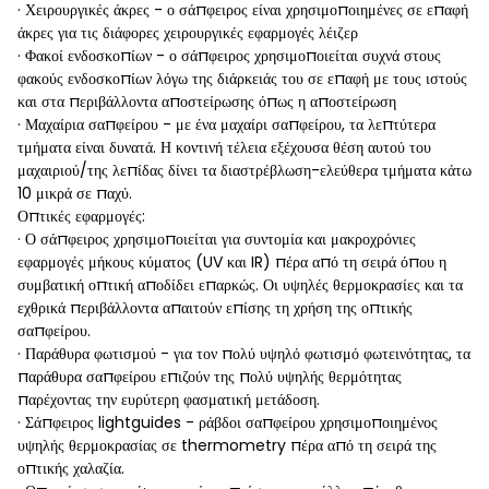
· Χειρουργικές άκρες - ο σάπφειρος είναι χρησιμοποιημένες σε επαφή
άκρες για τις διάφορες χειρουργικές εφαρμογές λέιζερ
· Φακοί ενδοσκοπίων - ο σάπφειρος χρησιμοποιείται συχνά στους
φακούς ενδοσκοπίων λόγω της διάρκειάς του σε επαφή με τους ιστούς
και στα περιβάλλοντα αποστείρωσης όπως η αποστείρωση
· Μαχαίρια σαπφείρου - με ένα μαχαίρι σαπφείρου, τα λεπτύτερα
τμήματα είναι δυνατά. Η κοντινή τέλεια εξέχουσα θέση αυτού του
μαχαιριού/της λεπίδας δίνει τα διαστρέβλωση-ελεύθερα τμήματα κάτω
10 μικρά σε παχύ.
Οπτικές εφαρμογές:
· Ο σάπφειρος χρησιμοποιείται για συντομία και μακροχρόνιες
εφαρμογές μήκους κύματος (UV και IR) πέρα από τη σειρά όπου η
συμβατική οπτική αποδίδει επαρκώς. Οι υψηλές θερμοκρασίες και τα
εχθρικά περιβάλλοντα απαιτούν επίσης τη χρήση της οπτικής
σαπφείρου.
· Παράθυρα φωτισμού - για τον πολύ υψηλό φωτισμό φωτεινότητας, τα
παράθυρα σαπφείρου επιζούν της πολύ υψηλής θερμότητας
παρέχοντας την ευρύτερη φασματική μετάδοση.
· Σάπφειρος lightguides - ράβδοι σαπφείρου χρησιμοποιημένος
υψηλής θερμοκρασίας σε thermometry πέρα από τη σειρά της
οπτικής χαλαζία.