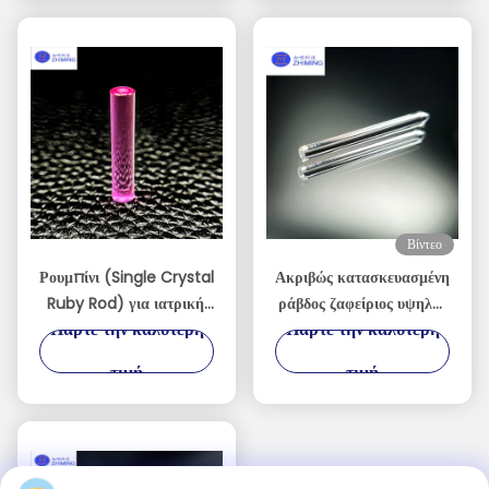
Βίντεο
Ρουμπίνι (Single Crystal
Ακριβώς κατασκευασμένη
Ruby Rod) για ιατρική,
ράβδος ζαφείριος υψηλής
Πάρτε την καλύτερη
Πάρτε την καλύτερη
βιομηχανία,
καθαρότητας μεμονωμένο
αεροδιαστημική
κρυστάλλινο συστατικό
τιμή
τιμή
ζαφείρι