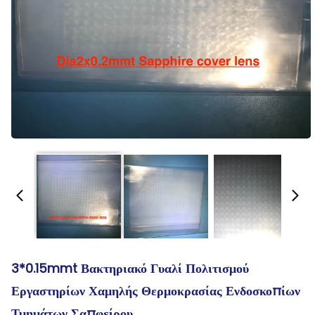
3*0.15mmt Βακτηριακό Γυαλί Πολιτισμού
Εργαστηρίων Χαμηλής Θερμοκρασίας Ενδοσκοπίων
Τμημάτων Σαπφείρου