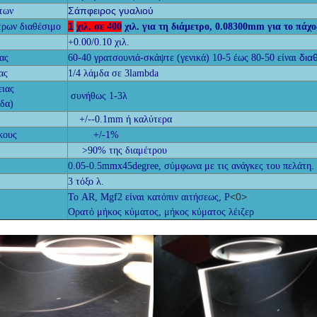
Σάπφειρος γυαλιού
των
1
τρων διαθέσιμο
χιλ. σε 400
χιλ. για τη διάμετρο, 0.08300mm για το πάχ
+0.00/0.10 χιλ.
δια
ας
60-40 γρατσουνιά-σκάψτε (γενικά) 10-5 έως 80-50 είναι
ας
1/4 λάμδα σε 3lambda
ειας
συνήθως 1-3λ
άδα)
+/--0.1mm ή καλύτερα
κους
+/-1%
>90% της διαμέτρου
0.05-0.5mmx45degree, σύμφωνα με τις ανάγκες του πελάτη.
3 τόξο
λ.
<0>
Το AR, Mgf2 είναι κατόπιν αιτήσεως, Ρ
Ορατό μήκος κύματος, μήκος κύματος λέιζερ