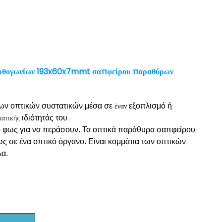
 ορθογωνίων 193x60x7mmt σαπφείρου παραθύρων
έναν
των οπτικών συστατικών μέσα σε
εξοπλισμό ή
ατικής
.
ιδιότητάς
του
ο φως για να περάσουν
.
Τα οπτικά παράθυρα σαπφείρου
ως σε ένα οπτικό όργανο. Είναι κομμάτια των οπτικών
λα.