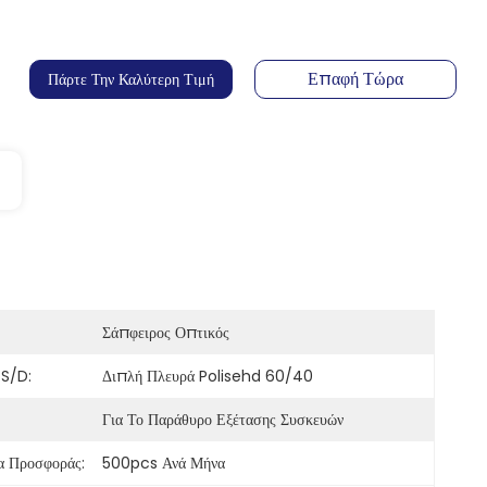
Επαφή Τώρα
Πάρτε Την Καλύτερη Τιμή
Σάπφειρος Οπτικός
 S/D:
Διπλή Πλευρά Polisehd 60/40
Για Το Παράθυρο Εξέτασης Συσκευών
α Προσφοράς:
500pcs Ανά Μήνα