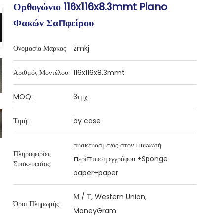
Ορθογώνιο 116x116x8.3mmt Plano
Φακών Σαπφείρου
Ονομασία Μάρκας:
zmkj
Αριθμός Μοντέλου:
116x116x8.3mmt
MOQ:
3τμχ
Τιμή:
by case
συσκευασμένος στον πυκνωτή
Πληροφορίες
περίπτωση εγγράφου +Sponge
Συσκευασίας:
paper+paper
Μ / Τ, Western Union,
Όροι Πληρωμής:
MoneyGram