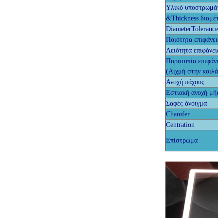
Υλικό υποστρωμά
&Thickness διαμέ
DiameterTolerance
Ποιότητα επιφάνει
Λειότητα επιφάνει
Παρατυπία επιφάν
(Αιχμή στην κοιλ
Ανοχή πάχους
Εστιακή ανοχή μή
Σαφές άνοιγμα
Chamfer
Centration
Επίστρωμα