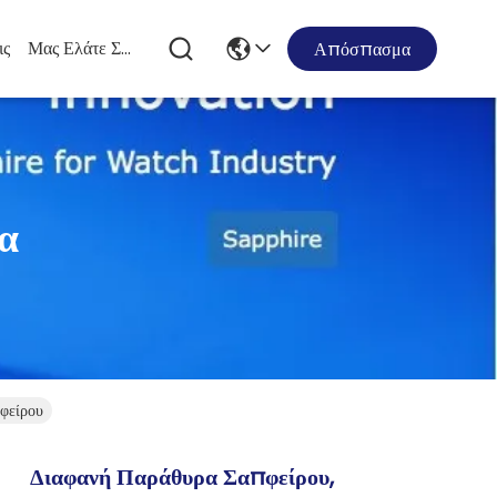
ις
Μας Ελάτε Σε Επαφή Με
Απόσπασμα
α
φείρου
Διαφανή Παράθυρα Σαπφείρου,