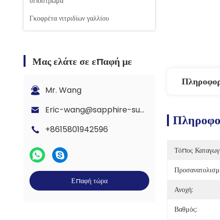
υπόστρωμα
Γκοφρέτα νιτριδίων γαλλίου
Μας ελάτε σε επαφή με
Πληροφορ
Mr. Wang
Eric-wang@sapphire-substrate.com
Πληροφορ
+8615801942596
Τόπος Καταγωγ
Προσανατολισμ
Επαφή τώρα
Ανοχή:
Βαθμός: