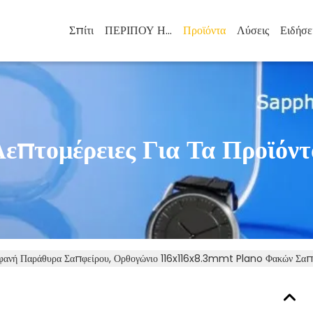
Σπίτι
ΠΕΡΙΠΟΥ ΗΠΑ
Προϊόντα
Λύσεις
Ειδήσε
Λεπτομέρειες Για Τα Προϊόντ
φανή Παράθυρα Σαπφείρου, Ορθογώνιο 116x116x8.3mmt Plano Φακών Σαπ