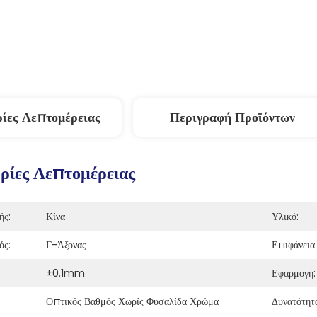
ίες Λεπτομέρειας
Περιγραφή Προϊόντων
ίες Λεπτομέρειας
ής:
Κίνα
Υλικό:
ός:
Γ-Άξονας
Επιφάνεια
±0.1mm
Εφαρμογή:
Οπτικός Βαθμός Χωρίς Φυσαλίδα Χρώμα
Δυνατότητ