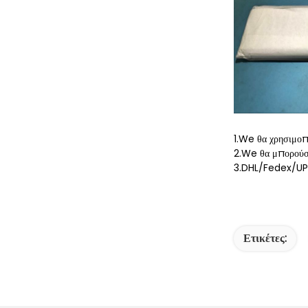
1.We θα χρησιμοπ
2.We θα μπορούσε
3.DHL/Fedex/UPS 
Ετικέτες: