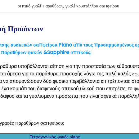
οπτικό γυαλί παραθύρων
, 
γυαλί κρυστάλλου σαπφείρου
φή Προϊόντων
ασης συσκευών σαπφείρου Plano από τους προσαρμοσμένους
παραθύρων φακών &Sapphire οπτικούς.
αράθυρα υποβάλλονται αίτηση για την προστασία των εύθραυσ
σωμ
ται άμεσα για τα παράθυρα προσοχής λόγω της πολύ καλής
για να απομονώσουν δύο φυσικά περιβάλλοντα επιτρέποντας στ
 ένα κομμάτι του διαφανούς οπτικού υλικού που επιτρέπει το φ
έδαφος και τα γυαλισμένα πρόσωπα που είναι σχετικά παράλλη
γραφές παραθύρων σαπφείρου:
Τετραγωνικός
plano
φακός