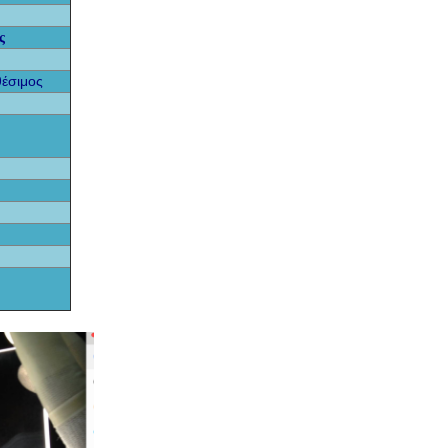
ος
θέσιμος