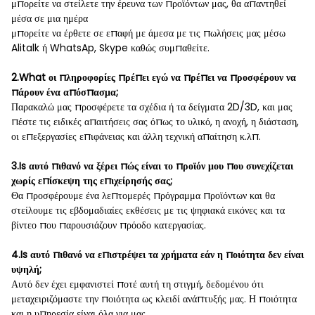
μπορείτε να στείλετε την έρευνα των προϊόντων μας, θα απαντηθεί
μέσα σε μια ημέρα
μπορείτε να έρθετε σε επαφή με άμεσα με τις πωλήσεις μας μέσω
Alitalk ή WhatsAp, Skype καθώς συμπαθείτε.
2.What οι πληροφορίες πρέπει εγώ να πρέπει να προσφέρουν να
πάρουν ένα απόσπασμα;
Παρακαλώ μας προσφέρετε τα σχέδια ή τα δείγματα 2D/3D, και μας
πέστε τις ειδικές απαιτήσεις σας όπως το υλικό, η ανοχή, η διάσταση,
οι επεξεργασίες επιφάνειας και άλλη τεχνική απαίτηση κ.λπ.
3.Is αυτό πιθανό να ξέρει πώς είναι το προϊόν μου που συνεχίζεται
χωρίς επίσκεψη της επιχείρησής σας;
Θα προσφέρουμε ένα λεπτομερές πρόγραμμα προϊόντων και θα
στείλουμε τις εβδομαδιαίες εκθέσεις με τις ψηφιακά εικόνες και τα
βίντεο που παρουσιάζουν πρόοδο κατεργασίας.
4.Is αυτό πιθανό να επιστρέψει τα χρήματα εάν η ποιότητα δεν είναι
υψηλή;
Αυτό δεν έχει εμφανιστεί ποτέ αυτή τη στιγμή, δεδομένου ότι
μεταχειριζόμαστε την ποιότητα ως κλειδί ανάπτυξής μας. Η ποιότητα
και η υπηρεσία είναι όλα για μας.