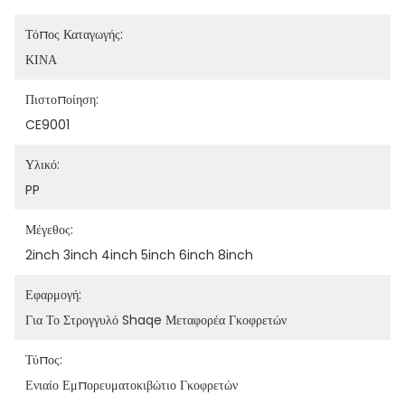
Τόπος Καταγωγής:
ΚΙΝΑ
Πιστοποίηση:
CE9001
Υλικό:
PP
Μέγεθος:
2inch 3inch 4inch 5inch 6inch 8inch
Εφαρμογή:
Για Το Στρογγυλό Shaqe Μεταφορέα Γκοφρετών
Τύπος:
Ενιαίο Εμπορευματοκιβώτιο Γκοφρετών