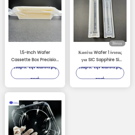
Βίντεο
1.5-Inch Wafer
Κασέτα Wafer 1 ίντσας
Cassette Box Precision
για SIC Sapphire Si
Πάρτε την καλύτερη
Πάρτε την καλύτερη
Storage Solution for
wafer
Miniature Wafers
τιμή
τιμή