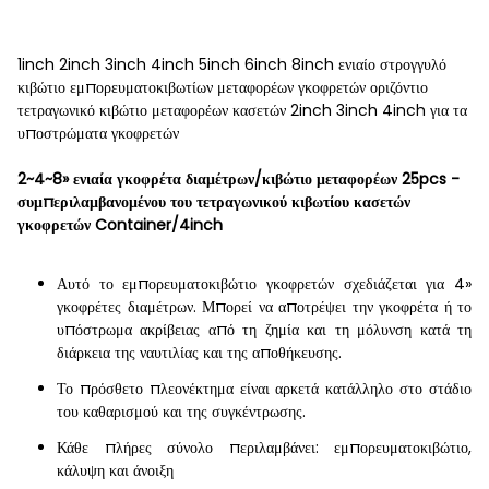
1inch 2inch 3inch 4inch 5inch 6inch 8inch ενιαίο στρογγυλό
κιβώτιο εμπορευματοκιβωτίων μεταφορέων γκοφρετών οριζόντιο
τετραγωνικό κιβώτιο μεταφορέων κασετών 2inch 3inch 4inch για τα
υποστρώματα γκοφρετών
2~4~8» ενιαία γκοφρέτα διαμέτρων/κιβώτιο μεταφορέων 25pcs -
συμπεριλαμβανομένου του τετραγωνικού κιβωτίου κασετών
γκοφρετών Container/4inch
Αυτό το εμπορευματοκιβώτιο γκοφρετών σχεδιάζεται για 4»
γκοφρέτες διαμέτρων. Μπορεί να αποτρέψει την γκοφρέτα ή το
υπόστρωμα ακρίβειας από τη ζημία και τη μόλυνση κατά τη
διάρκεια της ναυτιλίας και της αποθήκευσης.
Το πρόσθετο πλεονέκτημα είναι αρκετά κατάλληλο στο στάδιο
του καθαρισμού και της συγκέντρωσης.
Κάθε πλήρες σύνολο περιλαμβάνει: εμπορευματοκιβώτιο,
κάλυψη και άνοιξη