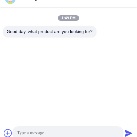
1:49 PM
Γρήγορη επικοινωνία
Good day, what product are you looking for?
Τηλ.
86--15801942596
Ηλεκτρονικό ταχυδρομείο
Eric-wang@sapphire-substrate.com
Διεύθυνση
Δωμάτιο 1-1810, αριθ. 1079 Δρόμο Dianshanhu, περιοχή
Qingpu πόλη της Σαγκάης, Κίνα /201799
Πολιτική Απορρήτου
|
Sitemap
Καλή ποιότητα της Κίνας υπόστρωμα σαπφείρου Προμηθευτής.
Πνευματικά δικαιώματα © 2019-2026 SHANGHAI FAMOUS TRADE
CO.,LTD . Διατηρούνται όλα τα πνευματικά δικαιώματα.