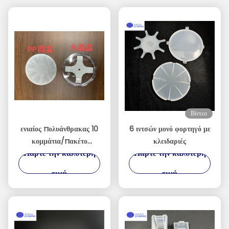
Βίντεο
ενιαίος πολυάνθρακας 10
6 ιντσών μονό φορτηγό με
κομμάτια/πακέτο
κλειδαριές
Πάρτε την καλύτερη
Πάρτε την καλύτερη
περίπτωσης μεταφορέων
γκοφρετών 2inch 4inch
τιμή
τιμή
6inch