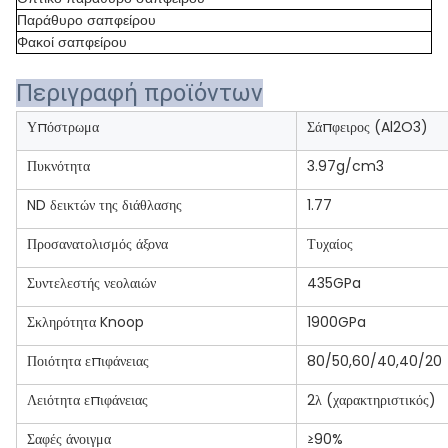
Παράθυρο σαπφείρου
Φακοί σαπφείρου
Περιγραφή προϊόντων
Υπόστρωμα
Σάπφειρος (Al2O3)
Πυκνότητα
3.97g/cm3
ND δεικτών της διάθλασης
1.77
Προσανατολισμός άξονα
Τυχαίος
Συντελεστής νεολαιών
435GPa
Σκληρότητα Knoop
1900GPa
Ποιότητα επιφάνειας
80/50,60/40,40/20
Λειότητα επιφάνειας
2λ (χαρακτηριστικός)
Σαφές άνοιγμα
≥90%