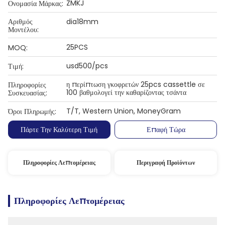
ZMKJ
Ονομασία Μάρκας:
Αριθμός
dia18mm
Μοντέλου:
25PCS
MOQ:
usd500/pcs
Τιμή:
η περίπτωση γκοφρετών 25pcs cassettle σε
Πληροφορίες
100 βαθμολογεί την καθαρίζοντας τσάντα
Συσκευασίας:
T/T, Western Union, MoneyGram
Όροι Πληρωμής:
Πάρτε Την Καλύτερη Τιμή
Επαφή Τώρα
Πληροφορίες Λεπτομέρειας
Περιγραφή Προϊόντων
Πληροφορίες Λεπτομέρειας