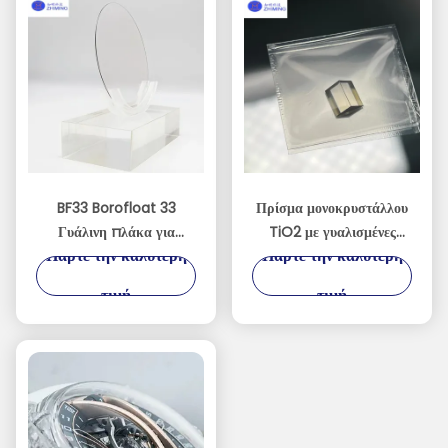
BF33 Borofloat 33
Πρίσμα μονοκρυστάλλου
Γυάλινη πλάκα για
TiO2 με γυαλισμένες
Πάρτε την καλύτερη
Πάρτε την καλύτερη
οπτική MEMS ημιαγωγών
επιφάνειες τριών
πλευρών και
τιμή
τιμή
προσανατολισμό για την
οπτική έρευνα