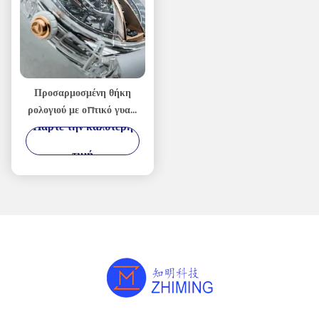
Προσαρμοσμένη θήκη
ρολογιού με οπτικό γυαλί
Πάρτε την καλύτερη
Sapphire Crystal Bezel
Parts άξονας C
τιμή