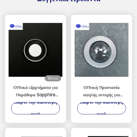
Βίντεο
Οπτικά εξαρτήματα για
Οπτική προστασία
παράθυρα Sapphire
υψηλής αντοχής για
Πάρτε την καλύτερη
Πάρτε την καλύτερη
κατασκευασμένα κατά
ακραία περιβάλλοντα
παραγγελία
τιμή
τιμή