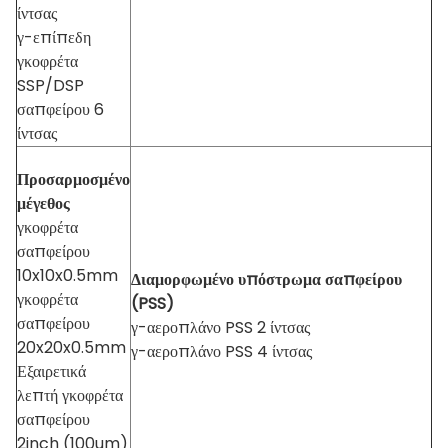
ίντσας
γ-επίπεδη
γκοφρέτα
SSP/DSP
σαπφείρου 6
ίντσας
Προσαρμοσμένο
μέγεθος
γκοφρέτα
σαπφείρου
10x10x0.5mm
Διαμορφωμένο υπόστρωμα σαπφείρου
γκοφρέτα
(PSS)
σαπφείρου
γ-αεροπλάνο PSS 2 ίντσας
20x20x0.5mm
γ-αεροπλάνο PSS 4 ίντσας
Εξαιρετικά
λεπτή γκοφρέτα
σαπφείρου
2inch (100um)