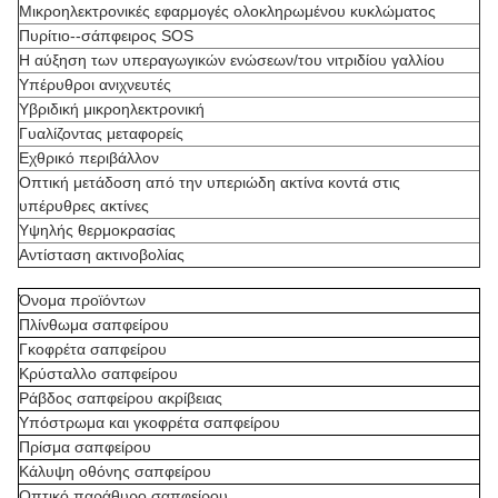
Μικροηλεκτρονικές εφαρμογές ολοκληρωμένου κυκλώματος
Πυρίτιο--σάπφειρος SOS
Η αύξηση των υπεραγωγικών ενώσεων/του νιτριδίου γαλλίου
Υπέρυθροι ανιχνευτές
Υβριδική μικροηλεκτρονική
Γυαλίζοντας μεταφορείς
Εχθρικό περιβάλλον
Οπτική μετάδοση από την υπεριώδη ακτίνα κοντά στις
υπέρυθρες ακτίνες
Υψηλής θερμοκρασίας
Αντίσταση ακτινοβολίας
Όνομα προϊόντων
Πλίνθωμα σαπφείρου
Γκοφρέτα σαπφείρου
Κρύσταλλο σαπφείρου
Ράβδος σαπφείρου ακρίβειας
Υπόστρωμα και γκοφρέτα σαπφείρου
Πρίσμα σαπφείρου
Κάλυψη οθόνης σαπφείρου
Οπτικό παράθυρο σαπφείρου