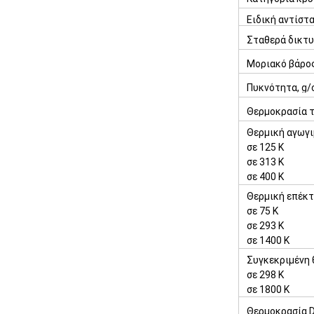
Ειδική αντίσ
Σταθερά δικτυ
Μοριακό βάρο
Πυκνότητα, g/
Θερμοκρασία τ
Θερμική αγωγι
σε 125 Κ
σε 313 Κ
σε 400 Κ
Θερμική επέκτ
σε 75 Κ
σε 293 Κ
σε 1400 Κ
Συγκεκριμένη θ
σε 298 Κ
σε 1800 Κ
Θερμοκρασία D