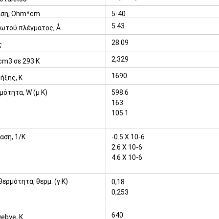
ταση, Ohm*cm
5-40
5.43
ωτού πλέγματος, Å
28.09
ς
2,329
cm3 σε 293 Κ
1690
ήξης, Κ
μότητα, W (μ Κ)
598.6
163
105.1
αση, 1/K
-0.5 X 10-6
2.6 X 10-6
4.6 X 10-6
ερμότητα, θερμ. (γ Κ)
0,18
0,253
640
ebye, Κ