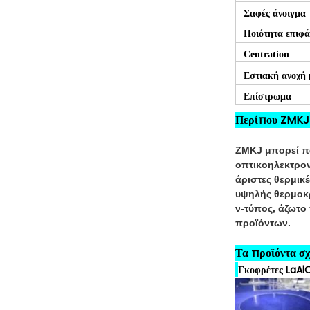
Σαφές άνοιγμα
Ποιότητα επιφά
Centration
Εστιακή ανοχή
Επίστρωμα
Περίπου ZMK
ZMKJ μπορεί πα
οπτικοηλεκτρονι
άριστες θερμικέ
υψηλής θερμοκρ
ν-τύπος, άζωτο
προϊόντων.
Τα προϊόντα σχ
Γκοφρέτες LaAl