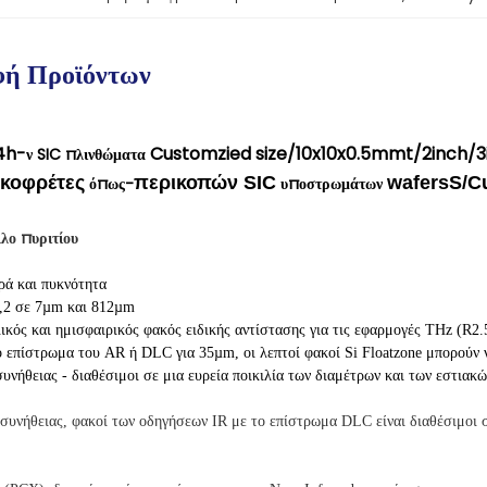
φή Προϊόντων
4h-
Customzied size/10x10x0.5mmt/2inch/3
ν SIC πλινθώματα
κοφρέτες
περικοπών SIC
wafersS/C
όπως-
υποστρωμάτων
λο πυριτίου
ρά και πυκνότητα
,2 σε 7µm και 812µm
κός και ημισφαιρικός φακός ειδικής αντίστασης για τις εφαρμογές THz (R2.
ο επίστρωμα του AR ή DLC για 35µm, οι λεπτοί φακοί Si Floatzone μπορού
συνήθειας - διαθέσιμοι σε μια ευρεία ποικιλία των διαμέτρων και των εστιακ
 συνήθειας, φακοί των οδηγήσεων IR με το επίστρωμα DLC είναι διαθέσιμοι