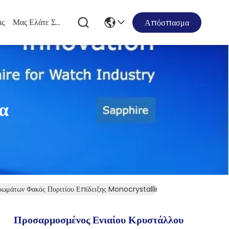
ις
Μας Ελάτε Σε Επαφή Με
Απόσπασμα
α
ρωμάτων Φακός Πυριτίου Επίδειξης Monocrystalline
Προσαρμοσμένος Ενιαίου Κρυστάλλου