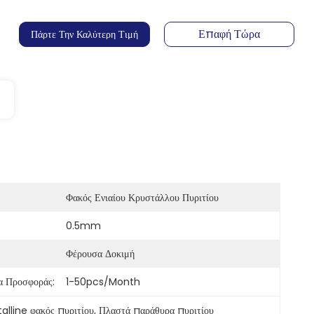
Επαφή Τώρα
Πάρτε Την Καλύτερη Τιμή
Φακός Ενιαίου Κρυστάλλου Πυριτίου
0.5mm
Φέρουσα Δοκιμή
α Προσφοράς:
1-50pcs/month
lline φακός πυριτίου
, 
Πλαστά παράθυρα πυριτίου