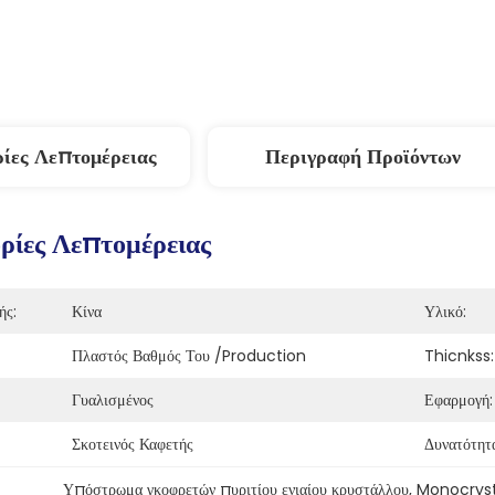
ίες Λεπτομέρειας
Περιγραφή Προϊόντων
ίες Λεπτομέρειας
ής:
Κίνα
Υλικό:
Πλαστός Βαθμός Του /Production
Thicnkss:
Γυαλισμένος
Εφαρμογή:
Σκοτεινός Καφετής
Δυνατότητ
Υπόστρωμα γκοφρετών πυριτίου ενιαίου κρυστάλλου
, 
Monocrysta