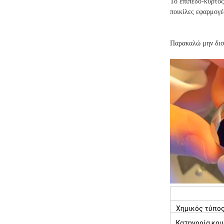
Το επιπεδο-κυρτός
ποικίλες εφαρμογές
Παρακαλώ μην διστ
Χημικός τύπο
Κατηγορία κρ