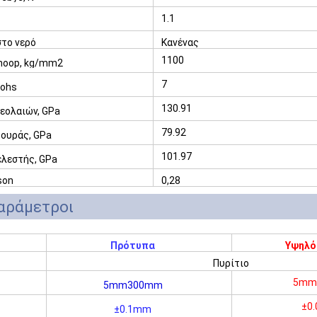
1.1
το νερό
Κανένας
1100
noop, kg/mm2
7
ohs
130.91
εολαιών, GPa
79.92
ουράς, GPa
101.97
λεστής, GPa
son
0,28
παράμετροι
Πρότυπα
Υψηλό 
Πυρίτιο
5mm
5mm300mm
±0
±0.1mm