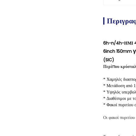
Περιγρα
6h-n/4h-ΗΜΙ
γ
6inch 150mm
(SIC)
Περίπου κρύσταλ
* Χαμηλές διασπο
* Μετάδοση από 1
* Υψηλός υπερβολι
* Διαθέσιμοι με τ
* Φακοί πυριτίου 
Οι φακοί πυριτίου