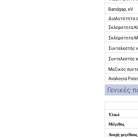
Bandgap, eV
Διαλυτότητα σ
Σκληρότητα K
Σκληρότητα M
Συντελεστής ν
Συντελεστής κ
Μαζικός συντε
Αναλογία Pois
Γενικές 
Υλικό
Μέγεθος
Ανοχή μεγέθους