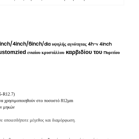
inch/4inch/6inch
/dia υψηλής αγνότητας 4h-ν 4inch
ustomzied
καρβιδίου του
ενιαίου κρυστάλλου
πυριτίου
5-R12.7)
ν να χρησιμοποιηθούν στο ποσοστό 812µm
ών μηκών
 σε οποιεσδήποτε μέγεθος και διαμόρφωση.