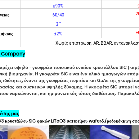
≥90%
2
60/40
νειας
3 "
±
±2%
 μήκους
Χωρίς επίστρωση, AR, BBAR, αντανακλασ
J Company
ρέχει υψηλό - γκοφρέτα ποιοτικού ενιαίου κρυστάλλου SIC (καρβί
κή βιομηχανία. Η γκοφρέτα SIC είναι ένα υλικό ημιαγωγών επόμενη
ς ιδιότητες, έναντι της γκοφρέτας πυριτίου και GaAs της γκοφρέτ
ασίας και συσκευών υψηλής δύναμης. Η γκοφρέτα SIC μπορεί να π
 που ναρκώνονται, και ημιμονωτικός τύπος διαθέσιμος. Παρακαλ
έσης μας
O3 κρυστάλλου SIC φακών LiTaO3 σαπφείρου wafer&/ροδοκόκκινη σφ