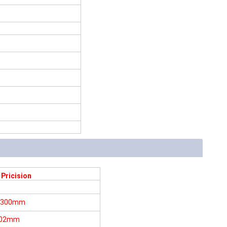
Pricision
300mm
.02mm