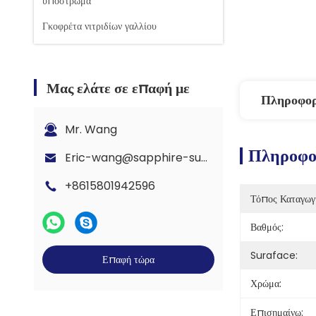
υπόστρωμα
Γκοφρέτα νιτριδίων γαλλίου
Μας ελάτε σε επαφή με
Πληροφορ
Mr. Wang
Πληροφορ
Eric-wang@sapphire-substrate.com
+8615801942596
Τόπος Καταγωγ
Βαθμός:
Suraface:
Επαφή τώρα
Χρώμα:
Επισημαίνω: