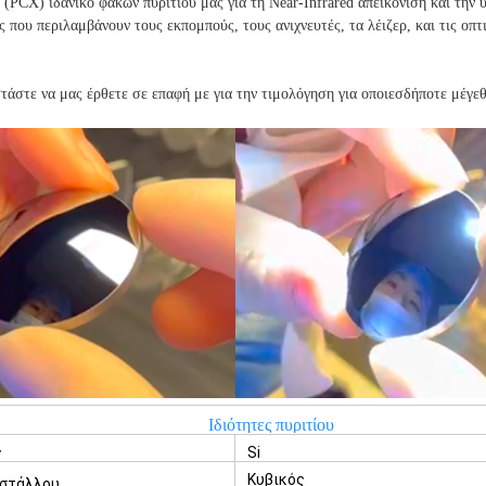
 (PCX) ιδανικό φακών πυριτίου μας για τη Near-Infrared απεικόνιση και την
 που περιλαμβάνουν τους εκπομπούς, τους ανιχνευτές, τα λέιζερ, και τις οπτι
άστε να μας έρθετε σε επαφή με για την τιμολόγηση για οποιεσδήποτε μέγεθ
Ιδιότητες πυριτίου
ς
Si
Κυβικός
υστάλλου