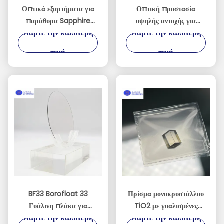
Οπτικά εξαρτήματα για
Οπτική προστασία
παράθυρα Sapphire
υψηλής αντοχής για
Πάρτε την καλύτερη
Πάρτε την καλύτερη
κατασκευασμένα κατά
ακραία περιβάλλοντα
παραγγελία
τιμή
τιμή
BF33 Borofloat 33
Πρίσμα μονοκρυστάλλου
Γυάλινη πλάκα για
TiO2 με γυαλισμένες
Πάρτε την καλύτερη
Πάρτε την καλύτερη
οπτική MEMS ημιαγωγών
επιφάνειες τριών