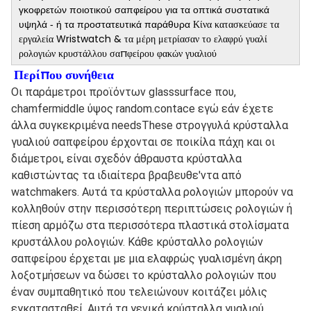
γκοφρετών ποιοτικού σαπφείρου για τα οπτικά συστατικά
Κίνα κατασκεύασε τα
υψηλά - ή τα προστατευτικά παράθυρα
εργαλεία Wristwatch & τα μέρη μετρίασαν το ελαφρύ γυαλί
ρολογιών κρυστάλλου σαπφείρου φακών γυαλιού
Περίπου συνήθεια
Οι παράμετροι προϊόντων glasssurface που, 
chamfermiddle ύψος random.contace εγώ εάν έχετε 
άλλα συγκεκριμένα needsThese στρογγυλά κρύσταλλα 
γυαλιού σαπφείρου έρχονται σε ποικίλα πάχη και οι 
διάμετροι, είναι σχεδόν άθραυστα κρύσταλλα 
καθιστώντας τα ιδιαίτερα βραβευθε'ντα από 
watchmakers. Αυτά τα κρύσταλλα ρολογιών μπορούν να 
κολληθούν στην περισσότερη περιπτώσεις ρολογιών ή 
πίεση αρμόζω στα περισσότερα πλαστικά στολίσματα 
κρυστάλλου ρολογιών. Κάθε κρύσταλλο ρολογιών 
σαπφείρου έρχεται με μια ελαφρώς γυαλισμένη άκρη 
λοξοτμήσεων να δώσει το κρύσταλλο ρολογιών που 
έναν συμπαθητικό που τελειώνουν κοιτάζει μόλις 
εγκατασταθεί. Αυτά τα γενικά κρύσταλλα γυαλιού 