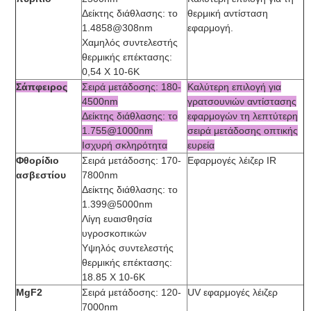
Δείκτης διάθλασης: το
θερμική αντίσταση
1.4858@308nm
εφαρμογή.
Χαμηλός συντελεστής
θερμικής επέκτασης:
0,54 Χ 10-6K
Σάπφειρος
Σειρά μετάδοσης: 180-
Καλύτερη επιλογή για
4500nm
γρατσουνιών αντίστασης
Δείκτης διάθλασης: το
εφαρμογών τη λεπτύτερη
1.755@1000nm
σειρά μετάδοσης οπτικής
Ισχυρή σκληρότητα
ευρεία
Φθορίδιο
Σειρά μετάδοσης: 170-
Εφαρμογές λέιζερ IR
ασβεστίου
7800nm
Δείκτης διάθλασης: το
1.399@5000nm
Λίγη ευαισθησία
υγροσκοπικών
Υψηλός συντελεστής
θερμικής επέκτασης:
18.85 Χ 10-6K
MgF2
Σειρά μετάδοσης: 120-
UV εφαρμογές λέιζερ
7000nm