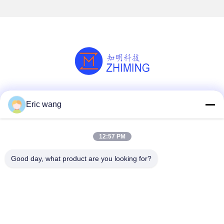
Κοινωνικά Μέσα
Eric wang
12:57 PM
Γρήγορη επικοινωνία
Good day, what product are you looking for?
Τηλ.
86--15801942596
Ηλεκτρονικό ταχυδρομείο
Eric-wang@sapphire-substrate.com