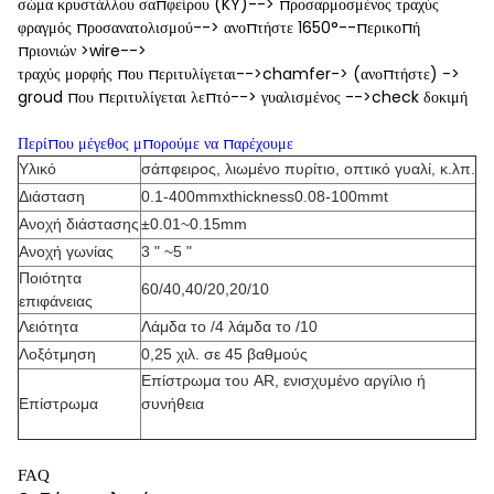
σώμα κρυστάλλου σαπφείρου (KY)--> προσαρμοσμένος τραχύς
φραγμός προσανατολισμού--> ανοπτήστε 1650°--περικοπή
πριονιών >wire-->
τραχύς μορφής που περιτυλίγεται-->chamfer-> (ανοπτήστε) ->
groud που περιτυλίγεται λεπτό--> γυαλισμένος -->check δοκιμή
Περίπου μέγεθος μπορούμε να παρέχουμε
Υλικό
σάπφειρος, λιωμένο πυρίτιο, οπτικό γυαλί, κ.λπ.
Διάσταση
0.1-400mmxthickness0.08-100mmt
Ανοχή διάστασης
±0.01~0.15mm
Ανοχή γωνίας
3 " ~5 "
Ποιότητα
60/40,40/20,20/10
επιφάνειας
Λειότητα
Λάμδα το /4 λάμδα το /10
Λοξότμηση
0,25 χιλ. σε 45 βαθμούς
Επίστρωμα του AR, ενισχυμένο αργίλιο ή
Επίστρωμα
συνήθεια
FAQ