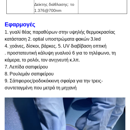
Δείκτης διάθλασης: το
1.376@700nm
Εφαρμογές
1. γυαλί θέας παραθύρων στην υψηλής θερμοκρασίας
κατάσταση 2. optial υποστρώματα φακών 3.led
4. χοάνες, δίσκοι, βάρκες. 5. UV διαβίβαση οπτική
. προστατευτική κάλυψη γυαλιού 6 για το τηλέφωνο, τη
κάμερα, το ρολόι, τον ανιχνευτή κ.λπ.
7. Λεπίδα σαπφείρου
8. Ρουλεμάν σαπφείρου
9. Σάπφειρος/ροδοκόκκινη σφαίρα για την τρεις-
συντεταγμένη που μετρά τη μηχανή