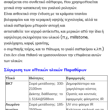
αναφέρεται στο συνθετικό σάπφειρο, που χρησιμοποιείται
γενικά στην κατασκευή του γυαλιού ρολογιών.
Είναι ανθεκτικό στην ένδυση με τα κράματα τιτανίου
βολφραμίου και την κεραμική υψηλής τεχνολογίας. αλλά τα
υλικά σαπφείρου μπορούν αντοχή και
αντισταθείτε τον ισχυρό αντίκτυπο, και μερικών από την ίδια ή
υψηλότερη σκληρότητα του υλικού (π.χ., millstone,
γυαλόχαρτο, καρφί, γρανίτης,
ο συμπαγής τοίχος, και το πάτωμα, το γυαλί σαπφείρου κ.λπ.)
έτσι δεν είναι πιθανό να γρατσουνίσουν την επιφάνεια αυτών
των υλικών.
Σύγκριση των οπτικών υλικών παραθύρων
Υλικό
Ιδιότητες
Εφαρμογές
BK7
Σειρά μετάδοσης: 330-
Δημοφιλέστερο και
2100nm
χαμηλότερο κόστος
Δείκτης διάθλασης: το
Ορατές και κοντινές
1.5164@588nm
εφαρμογές φάσματος IR
Λιωμένο
Σειρά μετάδοσης: 185-
UV στο φάσμα IR
πυρίτιο
2500nm
Καλύτερη επιλογή για τη