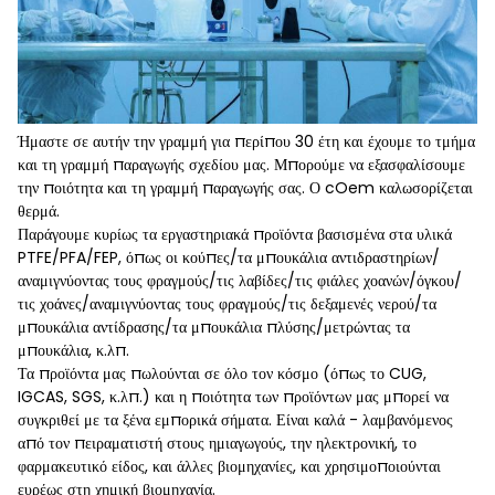
Ήμαστε σε αυτήν την γραμμή για περίπου 30 έτη και έχουμε το τμήμα
και τη γραμμή παραγωγής σχεδίου μας. Μπορούμε να εξασφαλίσουμε
την ποιότητα και τη γραμμή παραγωγής σας. Ο cOem καλωσορίζεται
θερμά.
Παράγουμε κυρίως τα εργαστηριακά προϊόντα βασισμένα στα υλικά
PTFE/PFA/FEP, όπως οι κούπες/τα μπουκάλια αντιδραστηρίων/
αναμιγνύοντας τους φραγμούς/τις λαβίδες/τις φιάλες χοανών/όγκου/
τις χοάνες/αναμιγνύοντας τους φραγμούς/τις δεξαμενές νερού/τα
μπουκάλια αντίδρασης/τα μπουκάλια πλύσης/μετρώντας τα
μπουκάλια, κ.λπ.
Τα προϊόντα μας πωλούνται σε όλο τον κόσμο (όπως το CUG,
IGCAS, SGS, κ.λπ.) και η ποιότητα των προϊόντων μας μπορεί να
συγκριθεί με τα ξένα εμπορικά σήματα. Είναι καλά - λαμβανόμενος
από τον πειραματιστή στους ημιαγωγούς, την ηλεκτρονική, το
φαρμακευτικό είδος, και άλλες βιομηχανίες, και χρησιμοποιούνται
ευρέως στη χημική βιομηχανία.