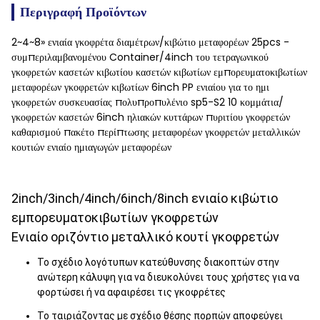
Περιγραφή Προϊόντων
2~4~8» ενιαία γκοφρέτα διαμέτρων/κιβώτιο μεταφορέων 25pcs -
συμπεριλαμβανομένου Container/4inch του τετραγωνικού
γκοφρετών κασετών κιβωτίου κασετών κιβωτίων εμπορευματοκιβωτίων
μεταφορέων γκοφρετών κιβωτίων 6inch PP ενιαίου για το ημι
γκοφρετών συσκευασίας πολυπροπυλένιο sp5-S2 10 κομμάτια/
γκοφρετών κασετών 6inch ηλιακών κυττάρων πυριτίου γκοφρετών
καθαρισμού πακέτο περίπτωσης μεταφορέων γκοφρετών μεταλλικών
κουτιών ενιαίο ημιαγωγών μεταφορέων
2inch/3inch/4inch/6inch/8inch ενιαίο κιβώτιο
εμπορευματοκιβωτίων γκοφρετών
Ενιαίο οριζόντιο μεταλλικό κουτί γκοφρετών
Το σχέδιο λογότυπων κατεύθυνσης διακοπτών στην
ανώτερη κάλυψη για να διευκολύνει τους χρήστες για να
φορτώσει ή να αφαιρέσει τις γκοφρέτες
Το ταιριάζοντας με σχέδιο θέσης πορπών αποφεύγει