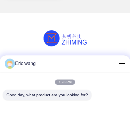
Κοινωνικά Μέσα
Eric wang
3:28 PM
Γρήγορη επικοινωνία
Good day, what product are you looking for?
Τηλ.
86--15801942596
Ηλεκτρονικό ταχυδρομείο
Eric-wang@sapphire-substrate.com