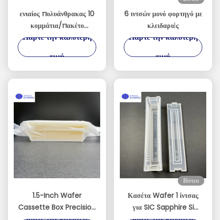
ενιαίος πολυάνθρακας 10
6 ιντσών μονό φορτηγό με
κομμάτια/πακέτο
κλειδαριές
Πάρτε την καλύτερη
Πάρτε την καλύτερη
περίπτωσης μεταφορέων
γκοφρετών 2inch 4inch
τιμή
τιμή
6inch
Βίντεο
1.5-Inch Wafer
Κασέτα Wafer 1 ίντσας
Cassette Box Precision
για SIC Sapphire Si
Πάρτε την καλύτερη
Πάρτε την καλύτερη
Storage Solution for
wafer