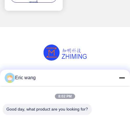
τιμή
σωλήνας ζαφείριος
προστασία
θερμοσύνδεσης
γυαλισμένο
Κοινωνικά Μέσα
Eric wang
8:02 PM
Γρήγορη επικοινωνία
Good day, what product are you looking for?
Τηλ.
86--15801942596