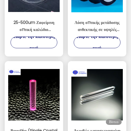
25-500um Ζαφείρινη
Λύση οπτικής μετάδοσης
οπτική καλώδιο
ανθεκτικής σε υψηλές
Πάρτε την καλύτερη
Πάρτε την καλύτερη
επικοινωνίας ινών
θερμοκρασίες από
αλουμινίου
οπτικές ίνες ζαφείρι
τιμή
τιμή
Βίντεο
Ρουμπίνι (Single Crystal
Ακριβώς κατασκευασμένη