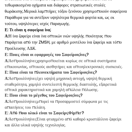
τεθωρακισμένα οχήματα και διάφορες στρατιωτικές στολές
θωράκισης.Μερικά λαμπτήρες τόξου ξενόνου χρησιμοποιούν σαφείρινα
παράθυρα για να αντέξουν υψηλότερα θερμικά φορτία και, ως εκ
τούτου, υψηλότερες ισχύς παραγωγής.
Ε: Τι είναι η σαφείρια ίνα;
Α:
Η ίνα ζαφείρι είναι ίνα οπτικών ινών υψηλής ποιότητας που
παράγεται από την ZMSH, με αριθμό μοντέλου ίνα ζαφείρι και τόπο
προέλευσης ΛΔΚ.
Ε: Ποιες είναι οι εφαρμογές του Σαφείρου;
ίνες
?
Α:
Ασπρουλίνη
ίνες
χρησιμοποιείται κυρίως σε οπτικά συστήματα
επικοινωνίας, οπτικούς αισθητήρες και οπτοηλεκτρονικές συσκευές.
Ε: Ποια είναι τα πλεονεκτήματα του Σαφείρου;
ίνες
?
Α:
Ασπρουλίνη
ίνες
έχει υψηλή μηχανική αντοχή, υψηλή θερμική
σταθερότητα, χαμηλό συντελεστή θερμικής διαστολής, εξαιρετικά
οπτικά χαρακτηριστικά και χαμηλή απώλεια πόλωσης.
Ε: Ποιο είναι το μέγεθος του Σαφείρου;
ίνες
?
Α:
Ασπρουλίνη
ίνες
μπορεί να προσαρμοστεί σύμφωνα με τις
απαιτήσεις του πελάτη.
Ε: Από ποιο υλικό είναι το Σαφείρι;
Φίμπε
r
?
Α:
Ασπρουλίνη
ίνες
Είναι φτιαγμένο από καθαρό κρυστάλλινο ζαφείρι
και άλλα υλικά υψηλής τεχνολογίας.