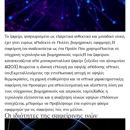
Το ζαφείρι, αναγνωρισμένο ως εξαιρετικά ανθεκτικό και μοναδικό υλικό,
έχει γίνει ευρέως αποδεκτό σε πολλές βιομηχανικές εφαρμογές.Η
σαφείρινη ίνα αναδεικνύεται ως ένα προϊόν που χρησιμοποιείται σε
σύγχρονη τεχνολογία και βιομηχανικούς τομείςΗ ίνα ζαφείριου
κατασκευάζεται από μονοκρυσταλλικό ζαφείρι (οξείδιο του αλουμινίου
Al2O3).θεωρείται η ιδανική επιλογή για υψηλής απόδοσης οπτικές
ίνεςΕκμεταλλευόμενος την εντυπωσιακή αντοχή σε υψηλές
θερμοκρασίες, τη χημική σταθερότητα και τα οπτικά χαρακτηριστικά,η
σαφείρινη ίνα προσφέρει μια αποτελεσματική και αξιόπιστη λύση για
τους σύγχρονους βιομηχανικούς και ιατρικούς τομείςΚαθώς η
τεχνολογία εξελίσσεται και η αναζήτηση υλικών υψηλών επιδόσεων
συνεχίζεται, μπορούμε να προβλέψουμε ένα ευρύτερο φάσμα
εφαρμογών για τις σαφείρινες ίνες στο μέλλον.
Οι ιδιότητες της σαφείρινης ινών