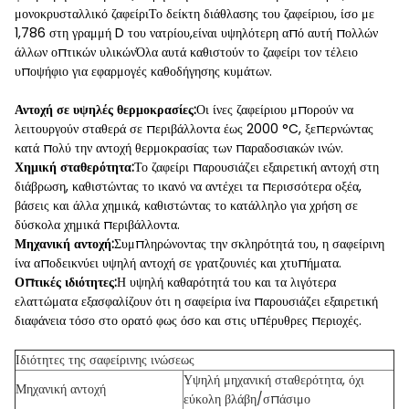
μονοκρυσταλλικό ζαφείριΤο δείκτη διάθλασης του ζαφείριου, ίσο με
1,786 στη γραμμή D του νατρίου,είναι υψηλότερη από αυτή πολλών
άλλων οπτικών υλικώνΌλα αυτά καθιστούν το ζαφείρι τον τέλειο
υποψήφιο για εφαρμογές καθοδήγησης κυμάτων.
Αντοχή σε υψηλές θερμοκρασίες:
Οι ίνες ζαφείριου μπορούν να
λειτουργούν σταθερά σε περιβάλλοντα έως 2000 °C, ξεπερνώντας
κατά πολύ την αντοχή θερμοκρασίας των παραδοσιακών ινών.
Χημική σταθερότητα:
Το ζαφείρι παρουσιάζει εξαιρετική αντοχή στη
διάβρωση, καθιστώντας το ικανό να αντέχει τα περισσότερα οξέα,
βάσεις και άλλα χημικά, καθιστώντας το κατάλληλο για χρήση σε
δύσκολα χημικά περιβάλλοντα.
Μηχανική αντοχή:
Συμπληρώνοντας την σκληρότητά του, η σαφείρινη
ίνα αποδεικνύει υψηλή αντοχή σε γρατζουνιές και χτυπήματα.
Οπτικές ιδιότητες:
Η υψηλή καθαρότητά του και τα λιγότερα
ελαττώματα εξασφαλίζουν ότι η σαφείρια ίνα παρουσιάζει εξαιρετική
διαφάνεια τόσο στο ορατό φως όσο και στις υπέρυθρες περιοχές.
Ιδιότητες της σαφείρινης ινώσεως
Υψηλή μηχανική σταθερότητα, όχι
Μηχανική αντοχή
εύκολη βλάβη/σπάσιμο