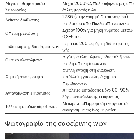
Μέγιστη θερμοκρασία
Μέχρι 2000°C, πολύ υψηλότερες από
λειτουργίας
άλλες μορφές ινών
1.786 (στην γραμμή D του νατρίου)
Δείκτης διάθλασης
υψηλότερο από πολλά οπτικά υλικά
Σχεδόν 100% για μήκη κύματος μεταξύ
Οπτική μετάδοση
0,3-5μm
Περίπου 200 φορές τη διάμετρο της
Ράδιο κάμψης διαμέτρου ινών
ινής
Λιγότερα ελαττώματα, εξασφαλίζοντας
Οπτικά ελαττώματα
υψηλή οπτική διαφάνεια
Υψηλή αντοχή στη διάβρωση,
Χημική σταθερότητα
κατάλληλη για σκληρά χημικά
περιβάλλοντα
Απώλειες μετάδοσης μόνο 80-90%
Αντανάκλαση επιφάνειας
λόγω αντανάκλασης επιφάνειας
Μειωμένη απορρόφηση ενέργειας σε
Έλλειψη ομάδων υδροξυλίου
σύγκριση με τις ίνες πυριτίου
Φωτογραφία της σαφείρινης ινών