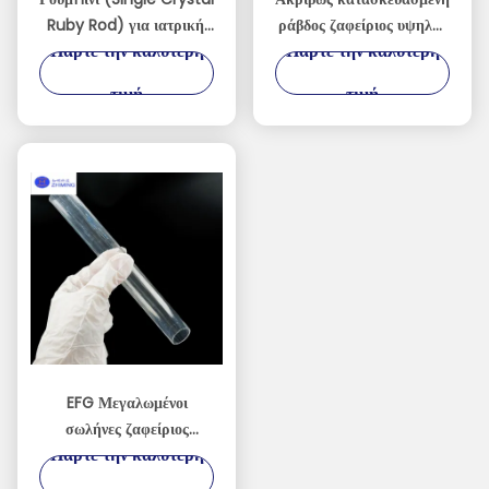
Ruby Rod) για ιατρική,
ράβδος ζαφείριος υψηλής
Πάρτε την καλύτερη
Πάρτε την καλύτερη
βιομηχανία,
καθαρότητας μεμονωμένο
αεροδιαστημική
κρυστάλλινο συστατικό
τιμή
τιμή
ζαφείρι
EFG Μεγαλωμένοι
σωλήνες ζαφείριος
Πάρτε την καλύτερη
υψηλής απόδοσης
μονοκρυστάλλιο ζαφείριος