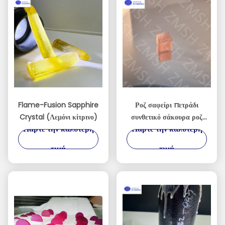
Flame-Fusion Sapphire
Ροζ σαφείρι πετράδι
Crystal (Λεμόνι κίτρινο)
συνθετικό σάκουρα ροζ
Πάρτε την καλύτερη
Πάρτε την καλύτερη
πρώτη ύλη για
κοσμήματα σκληρότητα
τιμή
τιμή
Mohs 9