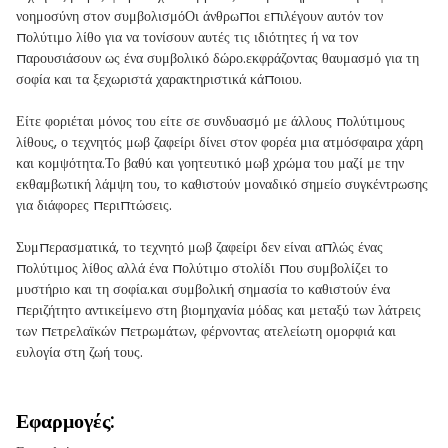
νοημοσύνη στον συμβολισμόΟι άνθρωποι επιλέγουν αυτόν τον
πολύτιμο λίθο για να τονίσουν αυτές τις ιδιότητες ή να τον
παρουσιάσουν ως ένα συμβολικό δώρο.εκφράζοντας θαυμασμό για τη
σοφία και τα ξεχωριστά χαρακτηριστικά κάποιου.
Είτε φοριέται μόνος του είτε σε συνδυασμό με άλλους πολύτιμους
λίθους, ο τεχνητός μωβ ζαφείρι δίνει στον φορέα μια ατμόσφαιρα χάρη
και κομψότητα.Το βαθύ και γοητευτικό μωβ χρώμα του μαζί με την
εκθαμβωτική λάμψη του, το καθιστούν μοναδικό σημείο συγκέντρωσης
για διάφορες περιπτώσεις.
Συμπερασματικά, το τεχνητό μωβ ζαφείρι δεν είναι απλώς ένας
πολύτιμος λίθος αλλά ένα πολύτιμο στολίδι που συμβολίζει το
μυστήριο και τη σοφία.και συμβολική σημασία το καθιστούν ένα
περιζήτητο αντικείμενο στη βιομηχανία μόδας και μεταξύ των λάτρεις
των πετρελαϊκών πετρωμάτων, φέρνοντας ατελείωτη ομορφιά και
ευλογία στη ζωή τους.
Εφαρμογές: