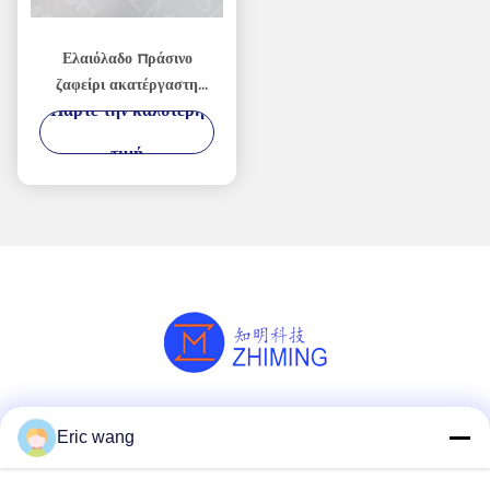
Ελαιόλαδο πράσινο
ζαφείρι ακατέργαστη
Πάρτε την καλύτερη
πολύτιμη πέτρα
Συνθετική 99,999%
τιμή
Αλ2Ο3 σκληρότητα
Mohs 9.0
Κοινωνικά Μέσα
Eric wang