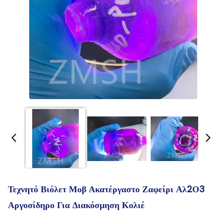
Τεχνητό Βιόλετ Μοβ Ακατέργαστο Ζαφείρι Αλ2Ο3
Αργοσίδηρο Για Διακόσμηση Κολιέ