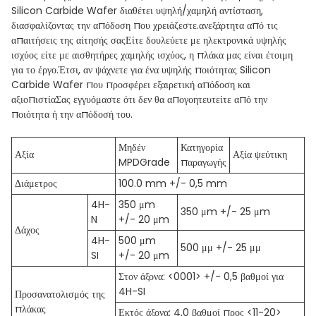
Silicon Carbide Wafer διαθέτει υψηλή/χαμηλή αντίσταση,
διασφαλίζοντας την απόδοση που χρειάζεστε.ανεξάρτητα από τις
απαιτήσεις της αίτησής σαςΕίτε δουλεύετε με ηλεκτρονικά υψηλής
ισχύος είτε με αισθητήρες χαμηλής ισχύος, η πλάκα μας είναι έτοιμη
για το έργο.Έτσι, αν ψάχνετε για ένα υψηλής ποιότητας Silicon
Carbide Wafer που προσφέρει εξαιρετική απόδοση και
αξιοπιστίαΣας εγγυόμαστε ότι δεν θα απογοητευτείτε από την
ποιότητα ή την απόδοσή του.
Μηδέν
Κατηγορία
Αξία
Αξία ψεύτικη
MPDGrade
παραγωγής
Διάμετρος
100.0 mm +/- 0,5 mm
4H-
350 μm
350 μm +/- 25 μm
N
+/- 20 μm
Δάχος
4H-
500 μm
500 μμ +/- 25 μμ
SI
+/- 20 μm
Στον άξονα: <0001> +/- 0,5 βαθμοί για
4H-SI
Προσανατολισμός της
πλάκας
Εκτός άξονα: 4,0 βαθμοί προς <11-20>