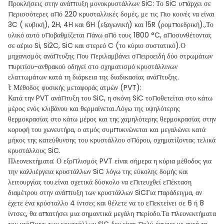
Προκλήσεις στην ανάπτυξη μονοκρυστάλλων SiC: Το SiC υπάρχει σε
περισσότερες από 220 κρυσταλλικές δομές, με τις πιο κοινές να είναι
3C ( κυβική), 2H, 4H και 6H (εξαγωνική) και 15R (ρομποεδρική).,Το
υλικό αυτό υποβαθμίζεται πάνω από τους 1800 °C, αποσυνθέτοντας
σε αέριο Si, Si2C, SiC και στερεό C (το κύριο συστατικό).Ο
μηχανισμός ανάπτυξης που περιλαμβάνει σπειροειδή δύο στρωμάτων
πυριτίου-ανθρακού οδηγεί στο σχηματισμό κρυστάλλινων
ελαττωμάτων κατά τη διάρκεια της διαδικασίας ανάπτυξης.
1: Μέθοδος φυσικής μεταφοράς ατμών (PVT):
Κατά την PVT ανάπτυξη του SiC, η σκόνη SiC τοποθετείται στο κάτω
μέρος ενός κλιβάνου και θερμαίνεται.Λόγω της υψηλότερης
θερμοκρασίας στο κάτω μέρος και της χαμηλότερης θερμοκρασίας στην
κορυφή του χωνευτήρα, ο ατμός συμπυκνώνεται και μεγαλώνει κατά
μήκος της κατεύθυνσης του κρυστάλλου σπόρου, σχηματίζοντας τελικά
κρυστάλλους SiC.
Πλεονεκτήματα: Ο εξοπλισμός PVT είναι σήμερα η κύρια μέθοδος για
την καλλιέργεια κρυστάλλων SiC λόγω της εύκολης δομής και
λειτουργίας του.είναι σχετικά δύσκολο να επιτευχθεί επέκταση
διαμέτρου στην ανάπτυξη των κρυστάλλων SiCΓια παράδειγμα, αν
έχετε ένα κρύσταλλο 4 ίντσες και θέλετε να το επεκτείνει σε 6 ή 8
ίντσες, θα απαιτήσει μια σημαντικά μεγάλη περίοδο.Τα πλεονεκτήματα