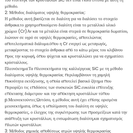
του ντόπινγκ των κρυστάλλων SiC δεν είναι πολύ έντονα με αυτή τη
μέθοδο.
2: Μέθοδος διαλύματος υψηλής θερμοκρασίας:
Η μέθοδος αυτή βασίζεται σε διαλύτη για να διαλύσει το στοιχείο
άνθρακα.το χρησιμοποιούμενο διαλύτη είναι το μεταλλικό υλικό
χρώμιο (Cr)Αν και τα μέταλλα είναι στερεά σε θερμοκρασία δωματίου,
λιώνουν σε υγρό σε υψηλές θερμοκρασίες, αποτελώντας
αποτελεσματικά διάλυμα.όπου η Cr ενεργεί ως μεταγωγός,
μεταφέροντας το στοιχείο άνθρακα από το κάτω μέρος του κλιβάνου
προς την κορυφή, όπου ψύχεται και κρυσταλλώνει για να σχηματίσει
κρύσταλλους.
Πλεονέκτημα:
Τα πλεονεκτήματα της καλλιέργειας SiC με τη μέθοδο
διαλύματος υψηλής θερμοκρασίας περιλαμβάνουν τη χαμηλή
πυκνότητα εκτόξευσης, η οποία αποτελεί βασικό ζήτημα που
περιορίζει τις επιδόσεις των συσκευών SiC.ευκολία επίτευξης
επέκτασης διάμετρου· και την απόκτηση κρυστάλλων τύπου
p.
Μειονεκτούντες:
Ωστόσο, η μέθοδος αυτή έχει επίσης ορισμένα
μειονεκτήματα, όπως η υπολίμανση του διαλύτη σε υψηλές
θερμοκρασίες, ο έλεγχος της συγκέντρωσης των προσμείξεων κατά την
ανάπτυξη των κρυστάλλων, η ενσωμάτωση διαλύτη,και σχηματισμός
πλωτών κρυστάλλων.
3: Μέθοδος χημικής αποθέσεως ατμών υψηλής θερμοκρασίας