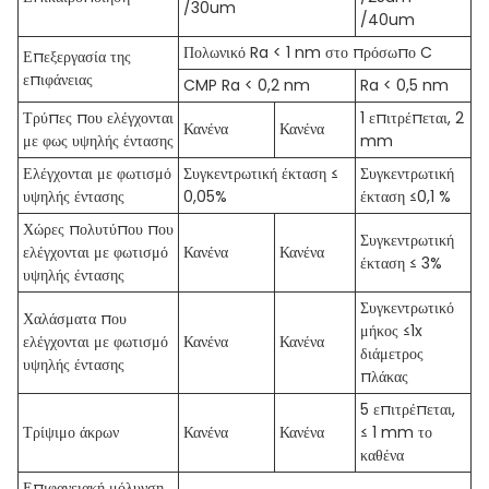
/30um
/40um
Πολωνικό Ra < 1 nm στο πρόσωπο C
Επεξεργασία της
επιφάνειας
CMP Ra < 0,2 nm
Ra < 0,5 nm
Τρύπες που ελέγχονται
1 επιτρέπεται, 2
Κανένα
Κανένα
με φως υψηλής έντασης
mm
Ελέγχονται με φωτισμό
Συγκεντρωτική έκταση ≤
Συγκεντρωτική
υψηλής έντασης
0,05%
έκταση ≤0,1 %
Χώρες πολυτύπου που
Συγκεντρωτική
ελέγχονται με φωτισμό
Κανένα
Κανένα
έκταση ≤ 3%
υψηλής έντασης
Συγκεντρωτικό
Χαλάσματα που
μήκος ≤1x
ελέγχονται με φωτισμό
Κανένα
Κανένα
διάμετρος
υψηλής έντασης
πλάκας
5 επιτρέπεται,
Τρίψιμο άκρων
Κανένα
Κανένα
≤ 1 mm το
καθένα
Επιφανειακή μόλυνση