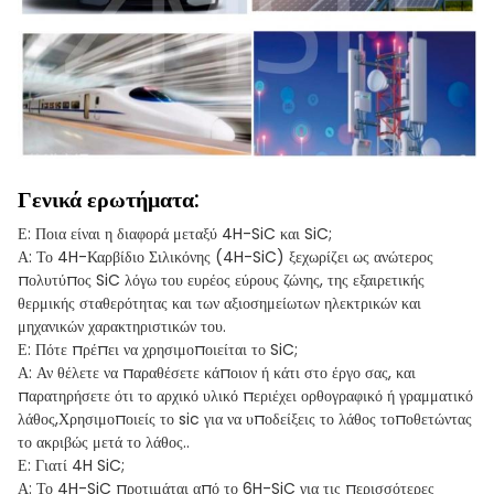
Γενικά ερωτήματα:
Ε: Ποια είναι η διαφορά μεταξύ 4H-SiC και SiC;
Α: Το 4H-Καρβίδιο Σιλικόνης (4H-SiC) ξεχωρίζει ως ανώτερος
πολυτύπος SiC λόγω του ευρέος εύρους ζώνης, της εξαιρετικής
θερμικής σταθερότητας και των αξιοσημείωτων ηλεκτρικών και
μηχανικών χαρακτηριστικών του.
Ε: Πότε πρέπει να χρησιμοποιείται το SiC;
Α: Αν θέλετε να παραθέσετε κάποιον ή κάτι στο έργο σας, και
παρατηρήσετε ότι το αρχικό υλικό περιέχει ορθογραφικό ή γραμματικό
λάθος,Χρησιμοποιείς το sic για να υποδείξεις το λάθος τοποθετώντας
το ακριβώς μετά το λάθος..
Ε: Γιατί 4H SiC;
Α: Το 4H-SiC προτιμάται από το 6H-SiC για τις περισσότερες