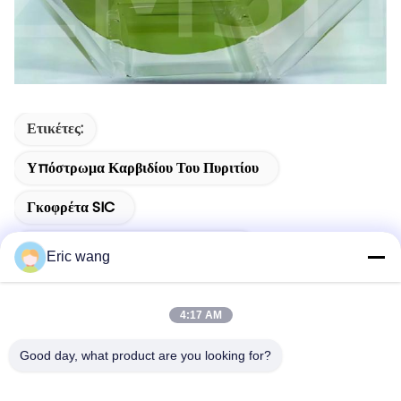
Ετικέτες:
Υπόστρωμα Καρβιδίου Του Πυριτίου
Γκοφρέτα SIC
Γκοφρέτες Πυριτίου Στο Σάπφειρο
Eric wang
4:17 AM
Good day, what product are you looking for?
Συγγενικά Προϊόντα