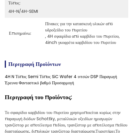
Τύπος:
4H-N/4H-SEMI
Πίνακες για την κατασκευή υλικών από 
υδροξείδιο του πυριτίου
Επισημαίνω:
, 
4H σφαιρίδια από καρβίδιο του πυριτίου
, 
4inch γκοφρέτα καρβιδίου του πυριτίου
Περιγραφή Προϊόντων
4H N Τύπος Semi Τύπος SiC Wafer 4 ιντσών DSP Παραγωγή
Έρευνα Φανταστικό βαθμό Προσαρμογή
Περιγραφή του προϊόντος:
Το σφαιρίδιο καρβιδίου του πυριτίου χρησιμοποιείται κυρίως στην
παραγωγή διόδων Schottky, μεταλλικών οξειδίων ημιαγωγών
τρανζίστορ με αποτέλεσμα πεδίου, τρανζίστορ με αποτέλεσμα πεδίου
διασταύρωσης, διπολικών τρανζίστορ διασταύρωσηςΤυριστήρεςΤο