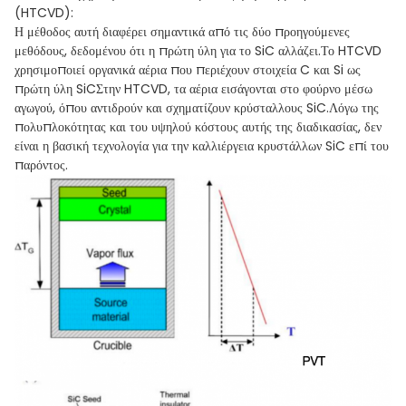
(HTCVD):
Η μέθοδος αυτή διαφέρει σημαντικά από τις δύο προηγούμενες
μεθόδους, δεδομένου ότι η πρώτη ύλη για το SiC αλλάζει.Το HTCVD
χρησιμοποιεί οργανικά αέρια που περιέχουν στοιχεία C και Si ως
πρώτη ύλη SiCΣτην HTCVD, τα αέρια εισάγονται στο φούρνο μέσω
αγωγού, όπου αντιδρούν και σχηματίζουν κρύσταλλους SiC.Λόγω της
πολυπλοκότητας και του υψηλού κόστους αυτής της διαδικασίας, δεν
είναι η βασική τεχνολογία για την καλλιέργεια κρυστάλλων SiC επί του
παρόντος.