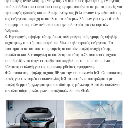
εφαρμογές ανανεώσιμης ενέργειας: Οι συσκευές ηλεκτρικής ενέργειας
από καρβίδιο του πυριτίου που χρησιμοποιούνται σε μετατροπείς για
εφαρμογές ηλιακής και αιολικής ενέργειας βελτιώνουν την αξιοποίηση
της ενέργειας.παροχή αποτελεσματικότερων λύσεων για την επίτευξη
κορυφής εκπομπών άνθρακα και την ουδετερότητα εκπομπών
άνθρακα.
3. Εφαρμογές υψηλής τάσης όπως σιδηροδρομικές γραμμές υψηλής
ταχύτητας, συστήματα μετρό και δίκτυα ηλεκτρικής ενέργειας: Τα
συστήματα σε αυτούς τους τομείς απαιτούν υψηλή ανοχή τάσης,
ασφάλεια και λειτουργική αποτελεσματικότητα.Οι συσκευές ισχύος
που βασίζονται στην επιταξία του καρβιδίου του πυριτίου είναι η
βέλτιστη επιλογή για τις προαναφερθείσες εφαρμογές.
4Οι συσκευές υψηλής ισχύος RF για την επικοινωνία 5G: Οι συσκευές
αυτές για τον τομέα επικοινωνίας 5G απαιτούν υποστρώματα με
υψηλή θερμική αγωγιμότητα και ιδιότητες μόνωσης.Αυτό διευκολύνει
την υλοποίηση ανώτερων επιταξιακών δομών GaN.