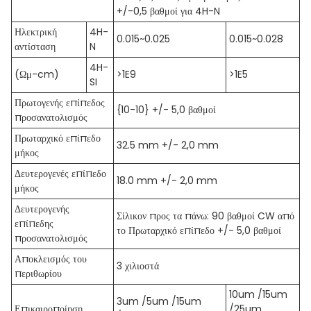
+/-0,5 βαθμοί για 4H-N
Ηλεκτρική
4H-
0.015~0.025
0.015~0.028
αντίσταση
N
4H-
(Ωμ-cm)
>1E9
>1E5
SI
Πρωτογενής επίπεδος
{10-10} +/- 5,0 βαθμοί
προσανατολισμός
Πρωταρχικό επίπεδο
32.5 mm +/- 2,0 mm
μήκος
Δευτερογενές επίπεδο
18.0 mm +/- 2,0 mm
μήκος
Δευτερογενής
Σίλικον προς τα πάνω: 90 βαθμοί CW από
επίπεδης
το Πρωταρχικό επίπεδο +/- 5,0 βαθμοί
προσανατολισμός
Αποκλεισμός του
3 χιλιοστά
περιθωρίου
10um /15um
3um /5um /15um
Επικαιροποίηση
/25um