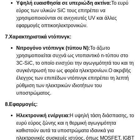
Υψηλή ευαισθησία σε υπεριώδη ακτίνα:
Το ευρύ
εύρος των υλικών SiC τους επιτρέπει να
χρησιμοποιούνται σε ανιχνευτές UV και άλλες
εφαρμογές οπτικοηλεκτρονικών.
7.
Χαρακτηριστικά ντόπινγκ:
Νιτρογόνο ντόπινγκ (τύπου N):
Το άζωτο
χρησιμοποιείται συχνά ως ντοπαντικό n-τύπου στο
3C-SiC, το οποίο ενισχύει την αγωγιμότητά του και τη
συγκέντρωσή του ως φορέα ηλεκτρονίων.Ο ακριβής
έλεγχος των επιπέδων ντόπινγκ επιτρέπει τη λεπτή
ρύθμιση των ηλεκτρικών ιδιοτήτων του
υποστρώματος.
8.
Εφαρμογές:
Ηλεκτρονική ενέργεια:
Η υψηλή τάση διάσπασης, το
ευρύ εύρος ζώνης και η θερμική αγωγιμότητα
καθιστούν αυτά τα υποστρώματα ιδανικά για
ηλεκτρονικές συσκευές ισχύος, όπως MOSFET, IGBT