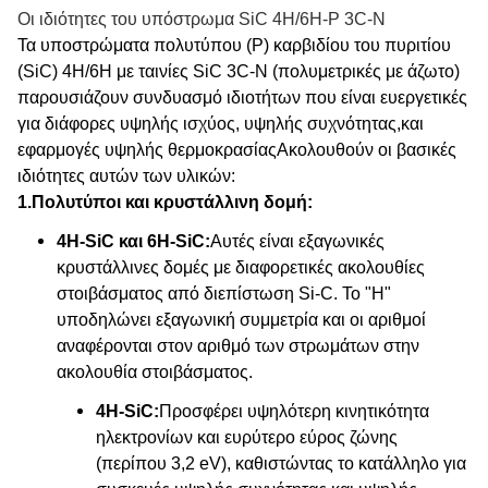
Οι ιδιότητες του υπόστρωμα SiC 4H/6H-P 3C-N
Τα υποστρώματα πολυτύπου (P) καρβιδίου του πυριτίου
(SiC) 4H/6H με ταινίες SiC 3C-N (πολυμετρικές με άζωτο)
παρουσιάζουν συνδυασμό ιδιοτήτων που είναι ευεργετικές
για διάφορες υψηλής ισχύος, υψηλής συχνότητας,και
εφαρμογές υψηλής θερμοκρασίαςΑκολουθούν οι βασικές
ιδιότητες αυτών των υλικών:
1.
Πολυτύποι και κρυστάλλινη δομή:
4H-SiC και 6H-SiC:
Αυτές είναι εξαγωνικές
κρυστάλλινες δομές με διαφορετικές ακολουθίες
στοιβάσματος από διεπίστωση Si-C. Το "H"
υποδηλώνει εξαγωνική συμμετρία και οι αριθμοί
αναφέρονται στον αριθμό των στρωμάτων στην
ακολουθία στοιβάσματος.
4H-SiC:
Προσφέρει υψηλότερη κινητικότητα
ηλεκτρονίων και ευρύτερο εύρος ζώνης
(περίπου 3,2 eV), καθιστώντας το κατάλληλο για