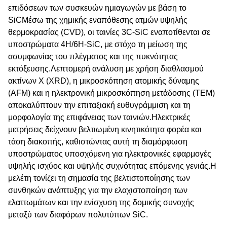
επιδόσεων των συσκευών ημιαγωγών με βάση το
SiCΜέσω της χημικής εναπόθεσης ατμών υψηλής
θερμοκρασίας (CVD), οι ταινίες 3C-SiC εναποτίθενται σε
υποστρώματα 4H/6H-SiC, με στόχο τη μείωση της
ασυμφωνίας του πλέγματος και της πυκνότητας
εκτόξευσης.Λεπτομερή ανάλυση με χρήση διαθλασμού
ακτίνων Χ (XRD), η μικροσκόπηση ατομικής δύναμης
(AFM) και η ηλεκτρονική μικροσκόπηση μετάδοσης (TEM)
αποκαλύπτουν την επιταξιακή ευθυγράμμιση και τη
μορφολογία της επιφάνειας των ταινιών.Ηλεκτρικές
μετρήσεις δείχνουν βελτιωμένη κινητικότητα φορέα και
τάση διακοπής, καθιστώντας αυτή τη διαμόρφωση
υποστρώματος υποσχόμενη για ηλεκτρονικές εφαρμογές
υψηλής ισχύος και υψηλής συχνότητας επόμενης γενιάς.Η
μελέτη τονίζει τη σημασία της βελτιστοποίησης των
συνθηκών ανάπτυξης για την ελαχιστοποίηση των
ελαττωμάτων και την ενίσχυση της δομικής συνοχής
μεταξύ των διαφόρων πολυτύπων SiC.