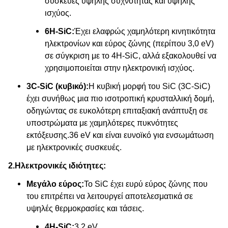
συσκευές υψηλής συχνότητας και υψηλής
ισχύος.
6H-SiC:
Έχει ελαφρώς χαμηλότερη κινητικότητα
ηλεκτρονίων και εύρος ζώνης (περίπου 3,0 eV)
σε σύγκριση με το 4H-SiC, αλλά εξακολουθεί να
χρησιμοποιείται στην ηλεκτρονική ισχύος.
3C-SiC (κυβικό):
Η κυβική μορφή του SiC (3C-SiC)
έχει συνήθως μια πιο ισοτροπική κρυσταλλική δομή,
οδηγώντας σε ευκολότερη επιταξιακή ανάπτυξη σε
υποστρώματα με χαμηλότερες πυκνότητες
εκτόξευσης.36 eV και είναι ευνοϊκό για ενσωμάτωση
με ηλεκτρονικές συσκευές.
2.
Ηλεκτρονικές ιδιότητες:
Μεγάλο εύρος:
Το SiC έχει ευρύ εύρος ζώνης που
του επιτρέπει να λειτουργεί αποτελεσματικά σε
υψηλές θερμοκρασίες και τάσεις.
4H-SiC:
3.2 eV