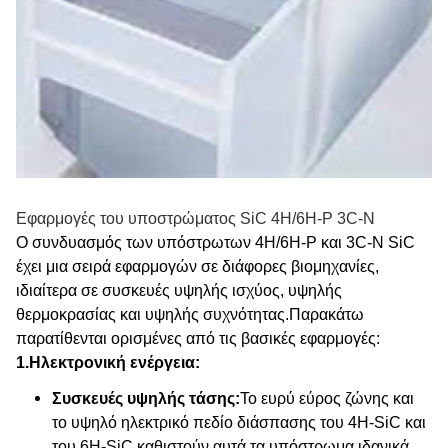
Εφαρμογές του υποστρώματος SiC 4H/6H-P 3C-N
Ο συνδυασμός των υπόστρωτων 4H/6H-P και 3C-N SiC
έχει μια σειρά εφαρμογών σε διάφορες βιομηχανίες,
ιδιαίτερα σε συσκευές υψηλής ισχύος, υψηλής
θερμοκρασίας και υψηλής συχνότητας.Παρακάτω
παρατίθενται ορισμένες από τις βασικές εφαρμογές:
1.
Ηλεκτρονική ενέργεια:
Συσκευές υψηλής τάσης:
Το ευρύ εύρος ζώνης και
το υψηλό ηλεκτρικό πεδίο διάσπασης του 4H-SiC και
του 6H-SiC καθιστούν αυτά τα υπόστρωμα ιδανικά