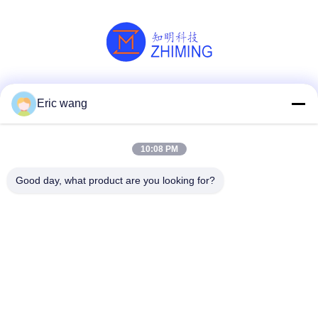
Κοινωνικά Μέσα
Eric wang
10:08 PM
Γρήγορη επικοινωνία
Good day, what product are you looking for?
Τηλ.
86--15801942596
Ηλεκτρονικό ταχυδρομείο
Eric-wang@sapphire-substrate.com
Διεύθυνση
Δωμάτιο 1-1810, αριθ. 1079 Δρόμο Dianshanhu, περιοχή
Qingpu πόλη της Σαγκάης, Κίνα /201799