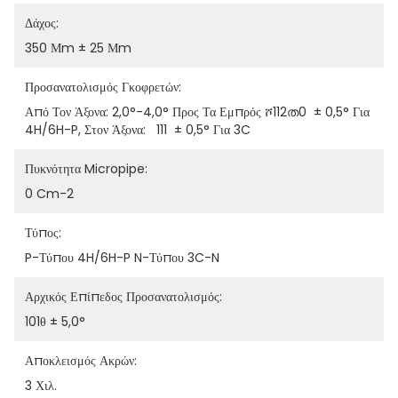
Δάχος:
350 Μm ± 25 Μm
Προσανατολισμός Γκοφρετών:
Από Τον Άξονα: 2,0°-4,0° Προς Τα Εμπρός ሾ112ത0  ± 0,5° Για 
4H/6H-P, Στον Άξονα:   111  ± 0,5° Για 3C
Πυκνότητα Micropipe:
0 Cm-2
Τύπος:
P-Τύπου 4H/6H-P N-Τύπου 3C-N
Αρχικός Επίπεδος Προσανατολισμός:
101θ ± 5,0°
Αποκλεισμός Ακρών:
3 Χιλ.