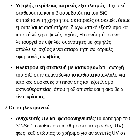
Υψηλής ακρίβειας ιατρικός εξοπλισμός:
Η χημική
σταθερότητα και η βιοσυμβατότητα του SiC
επιτρέπουν τη χρήση του σε ιατρικές συσκευές, όπως
εμφυτεύσιμα αισθητήρες, διαγνωστικό εξοπλισμό και
ιατρικά λέιζερ υψηλής ισχύος.Η ικανότητά του να
λειτουργεί σε υψηλές συχνότητες με χαμηλές
απώλειες ισχύος είναι απαραίτητη σε ιατρικές
εφαρμογές ακριβείας.
Ηλεκτρονική συσκευή με ακτινοβολία:
Η αντοχή
του SiC στην ακτινοβολία το καθιστά κατάλληλο για
ιατρικές συσκευές απεικόνισης και εξοπλισμό
ακτινοθεραπείας, όπου η αξιοπιστία και η ακρίβεια
είναι κρίσιμες.
7.
Οπτοηλεκτρονικά:
Ανιχνευτές UV και φωτοανιχνευτές:
Το bandgap του
3C-SiC το καθιστά ευαίσθητο στο υπεριώδες (UV)
φως, καθιστώντας το χρήσιμο για ανιχνευτές UV σε