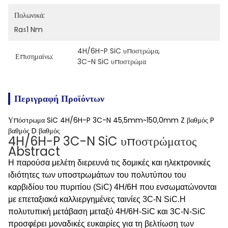
Πολωνικά:
Ra≤1 Nm
4H/6H-P SiC υποστρώμα
, 
Επισημαίνω:
3C-N SiC υποστρώμα
Περιγραφή Προϊόντων
Υπόστρωμα SiC 4H/6H-P 3C-N 45,5mm~150,0mm Z βαθμός P
βαθμός D βαθμός
4H/6H-P 3C-N SiC υποστρώματος
Abstract
Η παρούσα μελέτη διερευνά τις δομικές και ηλεκτρονικές
ιδιότητες των υποστρωμάτων του πολυτύπου του
καρβιδίου του πυριτίου (SiC) 4H/6H που ενσωματώνονται
με επεταξιακά καλλιεργημένες ταινίες 3C-N SiC.Η
πολυτυπική μετάβαση μεταξύ 4H/6H-SiC και 3C-N-SiC
προσφέρει μοναδικές ευκαιρίες για τη βελτίωση των