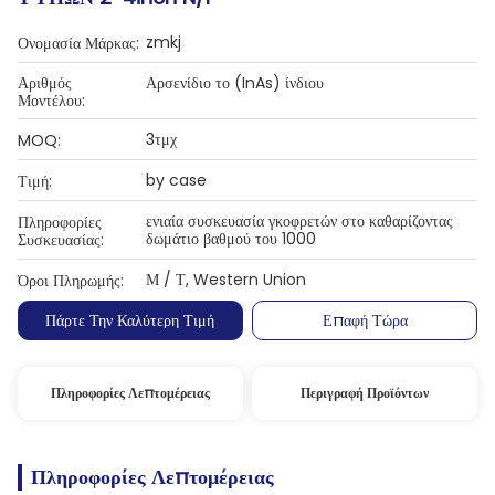
zmkj
Ονομασία Μάρκας:
Αριθμός
Αρσενίδιο το (InAs) ίνδιου
Μοντέλου:
3τμχ
MOQ:
by case
Τιμή:
ενιαία συσκευασία γκοφρετών στο καθαρίζοντας
Πληροφορίες
δωμάτιο βαθμού του 1000
Συσκευασίας:
Μ / Τ, Western Union
Όροι Πληρωμής:
Πάρτε Την Καλύτερη Τιμή
Επαφή Τώρα
Πληροφορίες Λεπτομέρειας
Περιγραφή Προϊόντων
Πληροφορίες Λεπτομέρειας