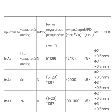
Ιονική
ναρκωτικές
συγκέντρωση
κινητικότητα
MPD
κρύσταλλο
τύπος
ΜΕΓΕΘΟΣ
ουσίες
μεταφορέων
(τ.εκ./V.s)
(τ.εκ.)
εκατ.-3
Φ2 ″
Η.Ε-
×0.5mm
InAs
ναρκωτικές
Ν
5*1016
³ 2*104
<5>
Φ3 ″
ουσίες
×0.5mm
Φ2 ″
(5-20)
×0.5mm
InAs
Sn
Ν
>2000
<5>
*1017
Φ3 ″
×0.5mm
Φ2 ″
(1-20)
×0.5mm
InAs
ZN
Π
100-300
<5>
*1017
Φ3 ″
×0.5mm