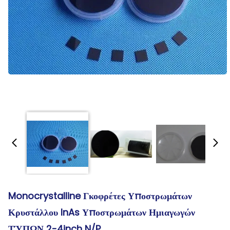
Monocrystalline Γκοφρέτες Υποστρωμάτων
Κρυστάλλου InAs Υποστρωμάτων Ημιαγωγών
ΤΎΠΩΝ 2-4inch N/P