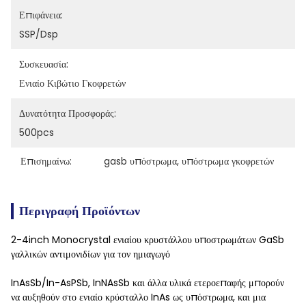
Επιφάνεια:
SSP/dsp
Συσκευασία:
Ενιαίο Κιβώτιο Γκοφρετών
Δυνατότητα Προσφοράς:
500pcs
Επισημαίνω:
gasb υπόστρωμα
, 
υπόστρωμα γκοφρετών
Περιγραφή Προϊόντων
2-4inch Monocrystal ενιαίου κρυστάλλου υποστρωμάτων GaSb
γαλλικών αντιμονιδίων για τον ημιαγωγό
InAsSb/In-AsPSb, InNAsSb και άλλα υλικά ετεροεπαφής μπορούν
να αυξηθούν στο ενιαίο κρύσταλλο InAs ως υπόστρωμα, και μια