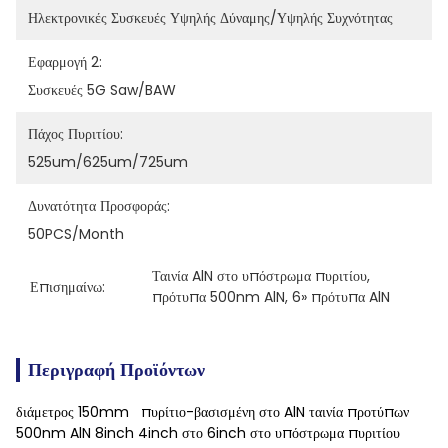
Ηλεκτρονικές Συσκευές Υψηλής Δύναμης/υψηλής Συχνότητας
Εφαρμογή 2:
Συσκευές 5G Saw/BAW
Πάχος Πυριτίου:
525um/625um/725um
Δυνατότητα Προσφοράς:
50PCS/Month
Ταινία AlN στο υπόστρωμα πυριτίου
, 
Επισημαίνω:
πρότυπα 500nm AlN
, 
6» πρότυπα AlN
Περιγραφή Προϊόντων
διάμετρος 150mm πυρίτιο-βασισμένη στο AlN ταινία προτύπων
500nm AlN 8inch 4inch στο 6inch στο υπόστρωμα πυριτίου