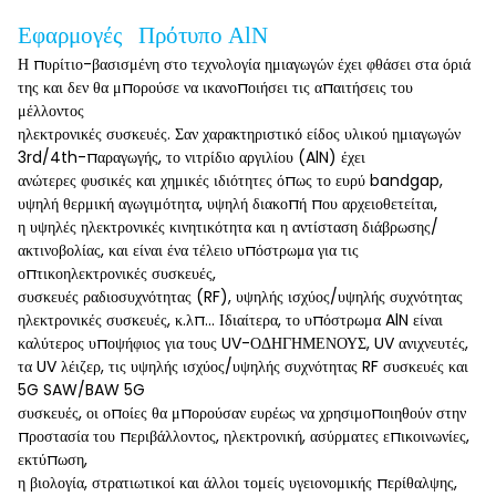
Εφαρμογές Πρότυπο AlN
Η πυρίτιο-βασισμένη στο τεχνολογία ημιαγωγών έχει φθάσει στα όριά
της και δεν θα μπορούσε να ικανοποιήσει τις απαιτήσεις του
μέλλοντος
ηλεκτρονικές συσκευές. Σαν χαρακτηριστικό είδος υλικού ημιαγωγών
3rd/4th-παραγωγής, το νιτρίδιο αργιλίου (AlN) έχει
ανώτερες φυσικές και χημικές ιδιότητες όπως το ευρύ bandgap,
υψηλή θερμική αγωγιμότητα, υψηλή διακοπή που αρχειοθετείται,
η υψηλές ηλεκτρονικές κινητικότητα και η αντίσταση διάβρωσης/
ακτινοβολίας, και είναι ένα τέλειο υπόστρωμα για τις
οπτικοηλεκτρονικές συσκευές,
συσκευές ραδιοσυχνότητας (RF), υψηλής ισχύος/υψηλής συχνότητας
ηλεκτρονικές συσκευές, κ.λπ… Ιδιαίτερα, το υπόστρωμα AlN είναι
καλύτερος υποψήφιος για τους UV-ΟΔΗΓΗΜΕΝΟΥΣ, UV ανιχνευτές,
τα UV λέιζερ, τις υψηλής ισχύος/υψηλής συχνότητας RF συσκευές και
5G SAW/BAW 5G
συσκευές, οι οποίες θα μπορούσαν ευρέως να χρησιμοποιηθούν στην
προστασία του περιβάλλοντος, ηλεκτρονική, ασύρματες επικοινωνίες,
εκτύπωση,
η βιολογία, στρατιωτικοί και άλλοι τομείς υγειονομικής περίθαλψης,