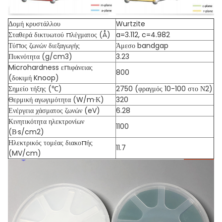
Δομή κρυστάλλου
Wurtzite
Σταθερά δικτυωτού πλέγματος (Å)
a=3.112, c=4.982
Τύπος ζωνών διεξαγωγής
Άμεσο bandgap
Πυκνότητα (g/cm3)
3.23
Microhardness επιφάνειας
800
(δοκιμή Knoop)
Σημείο τήξης (℃)
2750 (φραγμός 10-100 στο Ν2)
Θερμική αγωγιμότητα (W/m·Κ)
320
Ενέργεια χάσματος ζωνών (eV)
6.28
Κινητικότητα ηλεκτρονίων
1100
(Β·s/cm2)
Ηλεκτρικός τομέας διακοπής
11.7
(MV/cm)