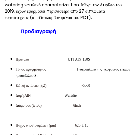
wafering και υλικό characteriza; tion. Μέχρι τον Απρίλιο του
2019, έχουν εφαρμόσει περισσότερα από 27 διπλώματα
ευρεσιτεχνίας (συμπεριλαμβανομένου του PCT).
Προδιαγραφή
Χαρακτηριστική προδιαγραφή
Πρότυπο
UTI-AlN-150S
Τύπος αγωγιμότητας
Γ-αεροπλάνο της γκοφρέτας ενιαίου
κρυστάλλου Si
Ειδική αντίσταση (Ω) >
5000
Δομή AlN
Wurtzite
Διάμετρος (ίντσα) 6inch
Πάχος υποστρωμάτων (µm) 625
± 15