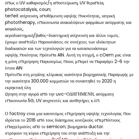
όπως ο UV καθαρισμός/η αποστείρωση, UV θεραπεία,
photocatalysis, coun;
terfeit ανίχνευση, αποθήκευση υψηλής πυκνότητας, ιατρική
phototherapy, επικοινωνία ανακαλύψεων φαρμάκων ασύρματης και
ασφαλούς,
αεροδιαστημική/βαθύς-διαστημική ανίχνευση και άλλοι τομείς.
έχουμε αναπτύξει παρουσιάσεις σε συνέχειες των ιδιόκτητων
διαδικασιών και των τεχνολογιών για να κατασκευάσουμε
υψηλής ποιότητας πρότυπα AlN. Αυτή τη στιγμή, ο cOem μας είναι
η μόνη επιχείρηση παγκοσμίως ποιος μπορεί να παραγάγει 2-6 την
ίντσα AlN
πρότυπα στη μεγάλης κλίμακας ικανότητα βιομηχανικής παραγωγής με
την ικανότητα 300.000 κομματιών να συναντηθεί το 2020 η
εκρηκτική ύλη
ζήτηση στην αγορά από την uvc-ΟΔΗΓΗΜΕΝΗ, ασύρματη
επικοινωνία 5G, UV ανιχνευτές και αισθητήρες κ.λπ.
Ο factroy είναι μια καινοτόμος επιχείρηση υψηλής τεχνολογίας που
ιδρύεται το 2016 από τους διάσημους κινεζικούς υπερπόντιους
επαγγελματίες από το semicon; βιομηχανία ductor.
στρέφουν τη κύρια επιχείρηση του στην ανάπτυξη και την