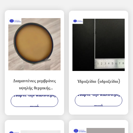
Διαμαντένιες μεμβράνες
Υδροξείδιο (υδροξείδιο)
υψηλής θερμικής
Πάρτε την καλύτερη
Πάρτε την καλύτερη
αγωγιμότητας για
συσκευές AI, RF και
τιμή
τιμή
Power Devices