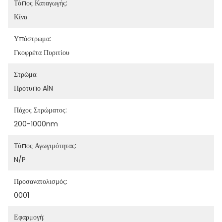
Τόπος Καταγωγής:
Κίνα
Υπόστρωμα:
Γκοφρέτα Πυριτίου
Στρώμα:
Πρότυπο AlN
Πάχος Στρώματος:
200-1000nm
Τύπος Αγωγιμότητας:
N/P
Προσανατολισμός:
0001
Εφαρμογή: