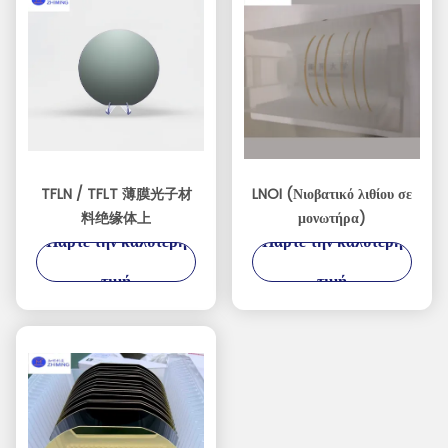
TFLN / TFLT 薄膜光子材
LNOI (Νιοβατικό λιθίου σε
料绝缘体上
μονωτήρα)
Πάρτε την καλύτερη
Πάρτε την καλύτερη
τιμή
τιμή