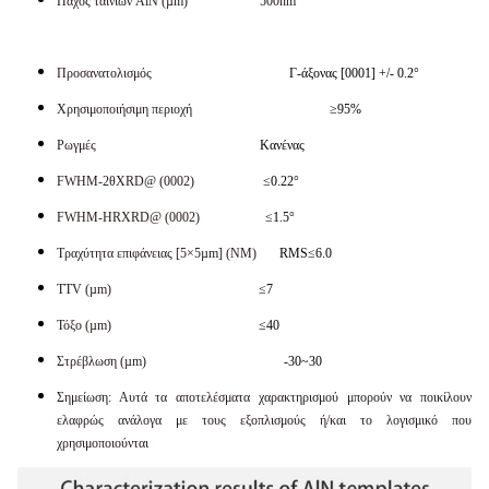
Πάχος ταινιών AlN (µm) 500nm
Προσανατολισμός
Γ-άξονας [0001] +/- 0.2°
Χρησιμοποιήσιμη περιοχή
≥95%
Ρωγμές
Κανένας
FWHM-2θXRD@ (0002)
≤0.22°
FWHM-HRXRD@ (0002)
≤1.5°
Τραχύτητα επιφάνειας [5×5µm] (NM)
RMS≤6.0
TTV (µm)
≤7
Τόξο (µm)
≤40
Στρέβλωση (µm)
-30~30
Σημείωση: Αυτά τα αποτελέσματα χαρακτηρισμού μπορούν να ποικίλουν
ελαφρώς ανάλογα με τους εξοπλισμούς ή/και το λογισμικό που
χρησιμοποιούνται