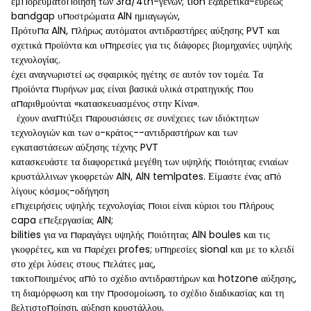
εμπορευματοποίηση των 3rd/4th-γενών; tion εξαιρετικά-ευρέως
bandgap υποστρώματα AlN ημιαγωγών,
Πρότυπα AlN, πλήρως αυτόματοι αντιδραστήρες αύξησης PVT και
σχετικά προϊόντα και υπηρεσίες για τις διάφορες βιομηχανίες υψηλής
τεχνολογίας.
έχει αναγνωριστεί ως σφαιρικός ηγέτης σε αυτόν τον τομέα. Τα
προϊόντα πυρήνων μας είναι βασικά υλικά στρατηγικής που
απαριθμούνται «κατασκευασμένος στην Κίνα».
έχουν αναπτύξει παρουσιάσεις σε συνέχειες των ιδιόκτητων
τεχνολογιών και των ο-κράτος--αντιδραστήρων και των
εγκαταστάσεων αύξησης τέχνης PVT
κατασκευάστε τα διαφορετικά μεγέθη των υψηλής ποιότητας ενιαίων
κρυστάλλινων γκοφρετών AlN, AlN temlpates. Είμαστε ένας από
λίγους κόσμος-οδήγηση
επιχειρήσεις υψηλής τεχνολογίας ποιοι είναι κύριοι του πλήρους
capa επεξεργασίας AlN;
bilities για να παραγάγει υψηλής ποιότητας AlN boules και τις
γκοφρέτες, και να παρέχει profes; υπηρεσίες sional και με το κλειδί
στο χέρι λύσεις στους πελάτες μας,
τακτοποιημένος από το σχέδιο αντιδραστήρων και hotzone αύξησης,
τη διαμόρφωση και την προσομοίωση, το σχέδιο διαδικασίας και τη
βελτιστοποίηση, αύξηση κρυστάλλου,