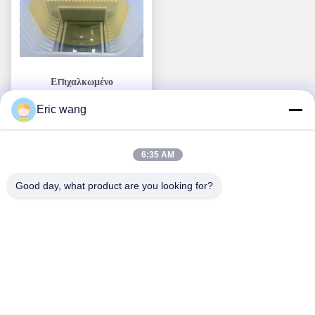
Επιχαλκωμένο
μονοκρυσταλλικό πυρίτιο
Eric wang
Πάρτε την καλύτερη
για κατασκευή MEMS και
ηλεκτροδίων αισθητήρων
τιμή
6:35 AM
Good day, what product are you looking for?