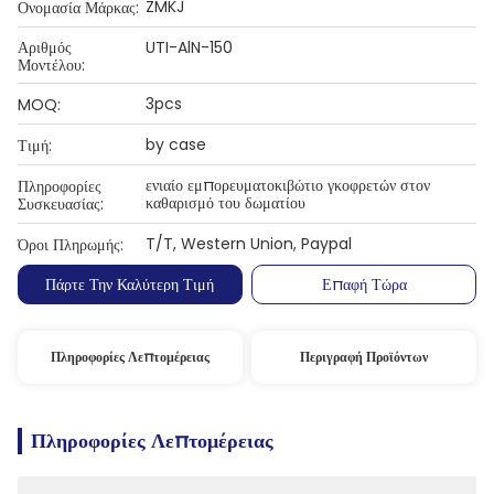
ZMKJ
Ονομασία Μάρκας:
Αριθμός
UTI-AlN-150
Μοντέλου:
3pcs
MOQ:
by case
Τιμή:
ενιαίο εμπορευματοκιβώτιο γκοφρετών στον
Πληροφορίες
καθαρισμό του δωματίου
Συσκευασίας:
T/T, Western Union, Paypal
Όροι Πληρωμής:
Πάρτε Την Καλύτερη Τιμή
Επαφή Τώρα
Πληροφορίες Λεπτομέρειας
Περιγραφή Προϊόντων
Πληροφορίες Λεπτομέρειας