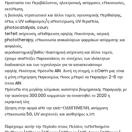
προστασία του περιβάλλοντος, ηλεκτρονική, ασύρματες επικοινωνίες,
εκτύπωση,
η βιολογία, στρατιωτικοί και άλλοι τομείς υγειονομικής περίθαλψης,
όπως ο UV καθαρισμός/η αποστείρωση, UV θεραπεία,
photocatalysis, coun;
terfeit ανίχνευση, αποθήκευση υψηλής πυκνότητας, ιατρική
phototherapy, επικοινωνία ανακαλύψεων φαρμάκων ασύρματης και
ασφαλούς,
αεροδιαστημική/βαθύς-διαστημική ανίχνευση και άλλοι τομείς.
έχουμε αναπτύξει παρουσιάσεις σε συνέχειες των ιδιόκτητων
διαδικασιών και των τεχνολογιών για να κατασκευάσουμε
υψηλής ποιότητας πρότυπα AlN. Αυτή τη στιγμή, ο cOem μας είναι
η μόνη επιχείρηση παγκοσμίως ποιος μπορεί να παραγάγει 2-6 την
ίντσα AlN
πρότυπα στη μεγάλης κλίμακας ικανότητα βιομηχανικής παραγωγής με
την ικανότητα 300.000 κομματιών να συναντηθεί το 2020 η
εκρηκτική ύλη
ζήτηση στην αγορά από την uvc-ΟΔΗΓΗΜΕΝΗ, ασύρματη
επικοινωνία 5G, UV ανιχνευτές και αισθητήρες κ.λπ.
Παρέχουμε αυτήν την περίοδο στους πελάτες τυποποιημένο