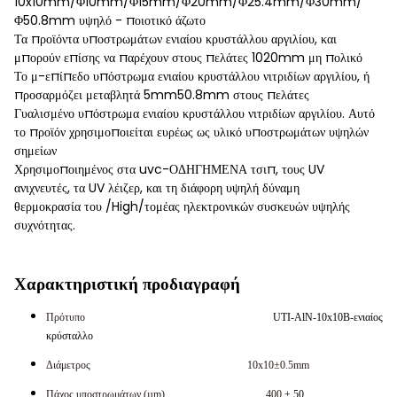
10x10mm/Φ10mm/Φ15mm/Φ20mm/Φ25.4mm/Φ30mm/
Φ50.8mm υψηλό - ποιοτικό άζωτο
Τα προϊόντα υποστρωμάτων ενιαίου κρυστάλλου αργιλίου, και
μπορούν επίσης να παρέχουν στους πελάτες 1020mm μη πολικό
Το μ-επίπεδο υπόστρωμα ενιαίου κρυστάλλου νιτριδίων αργιλίου, ή
προσαρμόζει μεταβλητά 5mm50.8mm στους πελάτες
Γυαλισμένο υπόστρωμα ενιαίου κρυστάλλου νιτριδίων αργιλίου. Αυτό
το προϊόν χρησιμοποιείται ευρέως ως υλικό υποστρωμάτων υψηλών
σημείων
Χρησιμοποιημένος στα uvc-ΟΔΗΓΗΜΕΝΑ τσιπ, τους UV
ανιχνευτές, τα UV λέιζερ, και τη διάφορη υψηλή δύναμη
θερμοκρασία του /High/τομέας ηλεκτρονικών συσκευών υψηλής
συχνότητας.
Χαρακτηριστική προδιαγραφή
Πρότυπο
UTI-AlN-10x10B-ενιαίος
κρύσταλλο
Διάμετρος 10x10±0.5mm
Πάχος υποστρωμάτων (µm) 400
± 50