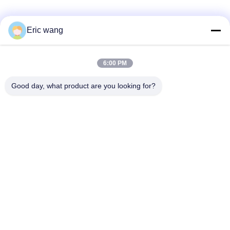
Κοινωνικά Μέσα
Eric wang
6:00 PM
Γρήγορη επικοινωνία
Good day, what product are you looking for?
Τηλ.
86--15801942596
Ηλεκτρονικό ταχυδρομείο
Eric-wang@sapphire-substrate.com
Διεύθυνση
Δωμάτιο 1-1810, αριθ. 1079 Δρόμο Dianshanhu, περιοχή
Qingpu πόλη της Σαγκάης, Κίνα /201799
Πολιτική Απορρήτου
|
Sitemap