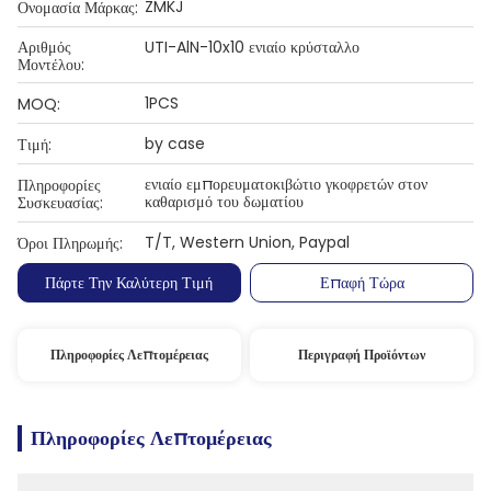
ZMKJ
Ονομασία Μάρκας:
Αριθμός
UTI-AlN-10x10 ενιαίο κρύσταλλο
Μοντέλου:
1PCS
MOQ:
by case
Τιμή:
ενιαίο εμπορευματοκιβώτιο γκοφρετών στον
Πληροφορίες
καθαρισμό του δωματίου
Συσκευασίας:
T/T, Western Union, Paypal
Όροι Πληρωμής:
Πάρτε Την Καλύτερη Τιμή
Επαφή Τώρα
Πληροφορίες Λεπτομέρειας
Περιγραφή Προϊόντων
Πληροφορίες Λεπτομέρειας