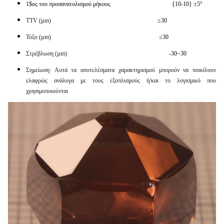
1$ος του προσανατολισμού μήκους {10-10} ±5°
TTV (µm)
≤30
Τόξο (µm)
≤30
Στρέβλωση (µm)
-30~30
Σημείωση: Αυτά τα αποτελέσματα χαρακτηρισμού μπορούν να ποικίλουν
ελαφρώς ανάλογα με τους εξοπλισμούς ή/και το λογισμικό που
χρησιμοποιούνται