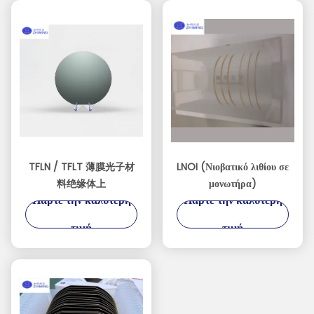
TFLN / TFLT 薄膜光子材
LNOI (Νιοβατικό λιθίου σε
料绝缘体上
μονωτήρα)
Πάρτε την καλύτερη
Πάρτε την καλύτερη
τιμή
τιμή