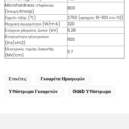
Microhardness επιφάνειας
800
(δοκιμή Knoop)
Σημείο τήξης (℃)
2750 (φραγμός 10-100 στο Ν2)
Θερμική αγωγιμότητα (W/m·Κ)
320
Ενέργεια χάσματος ζωνών (eV)
6.28
Κινητικότητα ηλεκτρονίων
1100
(Β·s/cm2)
Ηλεκτρικός τομέας διακοπής
11.7
(MV/cm)
Ετικέτες:
Γκοφρέτα Ημιαγωγών
Υπόστρωμα Γκοφρετών
Gasb Υπόστρωμα