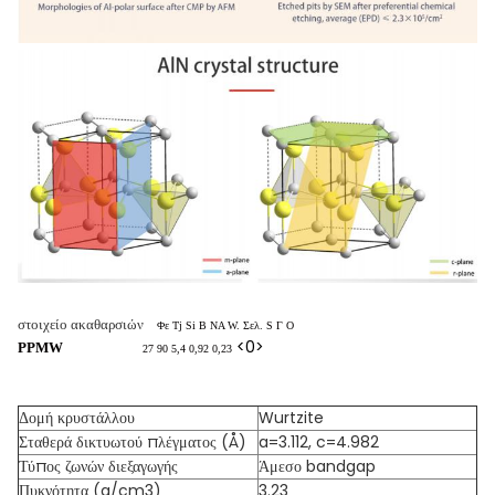
στοιχείο ακαθαρσιών
Φε Tj Si Β NA W. Σελ. S Γ Ο
<0>
PPMW
27 90 5,4 0,92 0,23
Δομή κρυστάλλου
Wurtzite
Σταθερά δικτυωτού πλέγματος (Å)
a=3.112, c=4.982
Τύπος ζωνών διεξαγωγής
Άμεσο bandgap
Πυκνότητα (g/cm3)
3.23