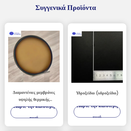
Συγγενικά Προϊόντα
Διαμαντένιες μεμβράνες
Υδροξείδιο (υδροξείδιο)
υψηλής θερμικής
Πάρτε την καλύτερη
Πάρτε την καλύτερη
αγωγιμότητας για
συσκευές AI, RF και
τιμή
τιμή
Power Devices