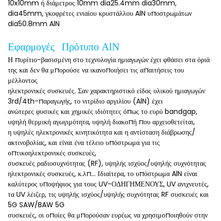
10x10mm ή διάμετρος 10mm dia25.4mm dia30mm,
dia45mm, γκοφρέτες ενιαίου κρυστάλλου AlN υποστρωμάτων
dia50.8mm AlN
Εφαρμογές Πρότυπο AlN
Η πυρίτιο-βασισμένη στο τεχνολογία ημιαγωγών έχει φθάσει στα όριά
της και δεν θα μπορούσε να ικανοποιήσει τις απαιτήσεις του
μέλλοντος
ηλεκτρονικές συσκευές. Σαν χαρακτηριστικό είδος υλικού ημιαγωγών
3rd/4th-παραγωγής, το νιτρίδιο αργιλίου (AlN) έχει
ανώτερες φυσικές και χημικές ιδιότητες όπως το ευρύ bandgap,
υψηλή θερμική αγωγιμότητα, υψηλή διακοπή που αρχειοθετείται,
η υψηλές ηλεκτρονικές κινητικότητα και η αντίσταση διάβρωσης/
ακτινοβολίας, και είναι ένα τέλειο υπόστρωμα για τις
οπτικοηλεκτρονικές συσκευές,
συσκευές ραδιοσυχνότητας (RF), υψηλής ισχύος/υψηλής συχνότητας
ηλεκτρονικές συσκευές, κ.λπ… Ιδιαίτερα, το υπόστρωμα AlN είναι
καλύτερος υποψήφιος για τους UV-ΟΔΗΓΗΜΕΝΟΥΣ, UV ανιχνευτές,
τα UV λέιζερ, τις υψηλής ισχύος/υψηλής συχνότητας RF συσκευές και
5G SAW/BAW 5G
συσκευές, οι οποίες θα μπορούσαν ευρέως να χρησιμοποιηθούν στην