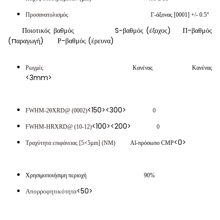
Προσανατολισμός
Γ-άξονας [0001] +/- 0.5°
Ποιοτικός βαθμός S-βαθμός (έξοχος) Π-βαθμός
(παραγωγή) Ρ-βαθμός (έρευνα)
Ρωγμές
Κανένας Κανένας
<3mm>
<150><300>
FWHM-2θXRD@ (0002)
0
<100><200>
FWHM-HRXRD@ (10-12)
0
<0>
Τραχύτητα επιφάνειας [5×5µm] (NM)
Al-πρόσωπο CMP
Χρησιμοποιήσιμη περιοχή 90%
<50>
Απορροφητικότητα