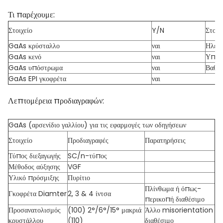
Τι παρέχουμε:
Στοιχείο
Y/N
Στοιχ
GaAs κρύσταλλο
ναι
Ηλεκτ
GaAs κενό
ναι
Υπέρ
GaAs υπόστρωμα
ναι
Βαθμό
GaAs EPI γκοφρέτα
ναι
Λεπτομέρεια προδιαγραφών:
GaAs (αρσενίδιο γαλλίου) για τις εφαρμογές των οδηγήσεων
Στοιχείο
Προδιαγραφές
Παρατηρήσεις
Τύπος διεξαγωγής
SC/n-τύπος
Μέθοδος αύξησης
VGF
Υλικό πρόσμιξης
Πυρίτιο
Πλίνθωμα ή όπως-
Γκοφρέτα Diamter
2, 3 & 4 ίντσα
περικοπή διαθέσιμο
Προσανατολισμός
(100) 2°/6°/15° μακριά
Άλλο misorientation
κρυστάλλου
(110)
διαθέσιμο