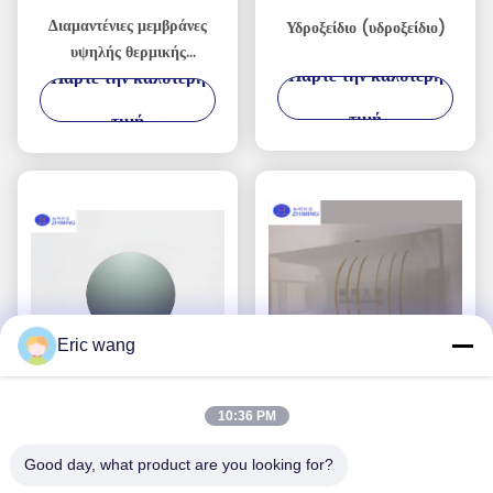
Διαμαντένιες μεμβράνες
Υδροξείδιο (υδροξείδιο)
υψηλής θερμικής
Πάρτε την καλύτερη
Πάρτε την καλύτερη
αγωγιμότητας για
συσκευές AI, RF και
τιμή
τιμή
Power Devices
Eric wang
10:36 PM
TFLN / TFLT 薄膜光子材
LNOI (Νιοβατικό λιθίου σε
料绝缘体上
μονωτήρα)
Good day, what product are you looking for?
Πάρτε την καλύτερη
Πάρτε την καλύτερη