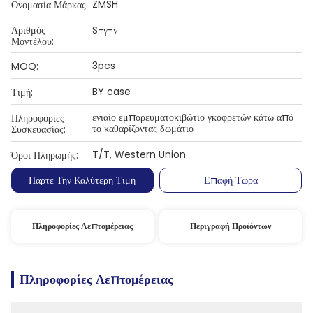
ZMSH
Ονομασία Μάρκας:
Αριθμός
S-γ-ν
Μοντέλου:
3pcs
MOQ:
BY case
Τιμή:
ενιαίο εμπορευματοκιβώτιο γκοφρετών κάτω από
Πληροφορίες
το καθαρίζοντας δωμάτιο
Συσκευασίας:
T/T, Western Union
Όροι Πληρωμής:
Πάρτε Την Καλύτερη Τιμή
Επαφή Τώρα
Πληροφορίες Λεπτομέρειας
Περιγραφή Προϊόντων
Πληροφορίες Λεπτομέρειας