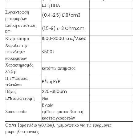
EJ ή ΗΠΑ
Συγκέντρωση
(0.4~2.5) E18/cm3
μεταφορέων
Ειδική αντίσταση
(1.5~9) ε-3 Ohm.cm
RT
Κινητικότητα
1500~3000 τ.εκ./V.sec
Χαράξτε την
πυκνότητα
<500>
κοιλωμάτων
Χαρακτηρισμός
κατόπιν αιτήματος
λέιζερ
Η επιφάνεια
P/E ή P/P
τελειώνει
Πάχος
220~350um
Επιταξία έτοιμη
Ναι
Ενιαία
Συσκευασία
εμπορευματοκιβώτιο ή
κασέτα γκοφρετών
GaAs (αρσενίδιο γαλλίου), ημιμονωτικό για τις εφαρμογές
μικροηλεκτρονικής