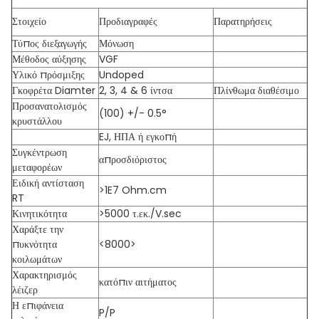
Στοιχείο
Προδιαγραφές
Παρατηρήσεις
Τύπος διεξαγωγής
Μόνωση
Μέθοδος αύξησης
VGF
Υλικό πρόσμιξης
Undoped
Γκοφρέτα Diamter
2, 3, 4 & 6 ίντσα
Πλίνθωμα διαθέσιμο
Προσανατολισμός
(100) +/- 0.5°
κρυστάλλου
EJ, ΗΠΑ ή εγκοπή
Συγκέντρωση
απροσδιόριστος
μεταφορέων
Ειδική αντίσταση
>1E7 Ohm.cm
RT
Κινητικότητα
>5000 τ.εκ./V.sec
Χαράξτε την
πυκνότητα
<8000>
κοιλωμάτων
Χαρακτηρισμός
κατόπιν αιτήματος
λέιζερ
Η επιφάνεια
P/P