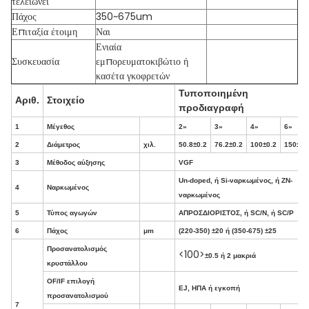
τελειώνει
Πάχος
350~675um
Επιταξία έτοιμη
Ναι
Ενιαία
Συσκευασία
εμπορευματοκιβώτιο ή
κασέτα γκοφρετών
Τυποποιημένη
Αριθ.
Στοιχείο
προδιαγραφή
1
Μέγεθος
2»
3»
4»
6»
2
Διάμετρος
χιλ.
50.8±0.2
76.2±0.2
100±0.2
150±0.
3
Μέθοδος αύξησης
VGF
Un-doped, ή Si-ναρκωμένος, ή ZN-
4
Ναρκωμένος
ναρκωμένος
5
Τύπος αγωγών
ΑΠΡΟΣΔΙΟΡΙΣΤΟΣ, ή SC/N, ή SC/P
6
Πάχος
μm
(220-350) ±20 ή (350-675) ±25
Προσανατολισμός
<100>
±0.5 ή 2 μακριά
κρυστάλλου
OF/IF επιλογή
EJ, ΗΠΑ ή εγκοπή
προσανατολισμού
7