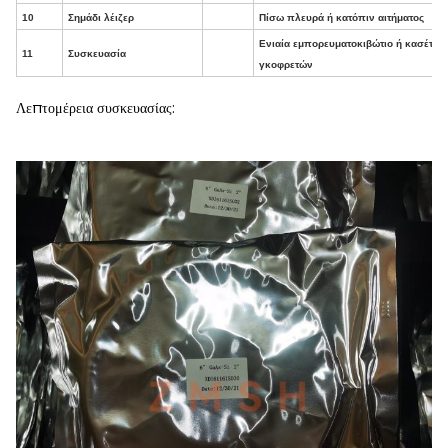
10
Σημάδι λέιζερ
Πίσω πλευρά ή κατόπιν αιτήματος
Ενιαία εμπορευματοκιβώτιο ή κασέτα
11
Συσκευασία
γκοφρετών
Λεπτομέρεια συσκευασίας: