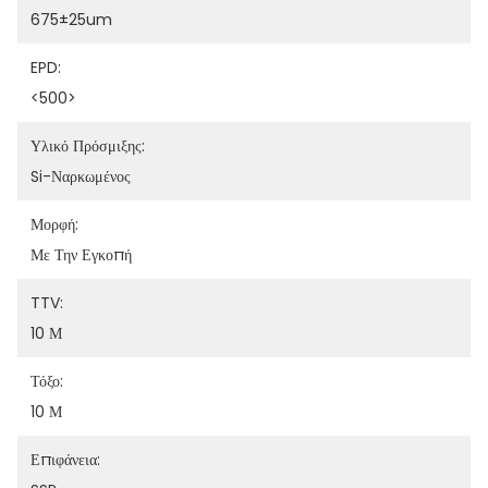
675±25um
EPD:
<500>
Υλικό Πρόσμιξης:
Si-Ναρκωμένος
Μορφή:
Με Την Εγκοπή
TTV:
10 Μ
Τόξο:
10 Μ
Επιφάνεια: