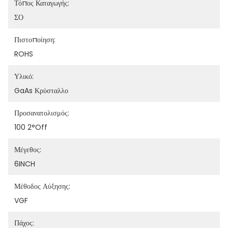
Τόπος Καταγωγής:
ΣΟ
Πιστοποίηση:
ROHS
Υλικό:
GaAs Κρύσταλλο
Προσανατολισμός:
100 2°off
Μέγεθος:
6INCH
Μέθοδος Αύξησης:
VGF
Πάχος: