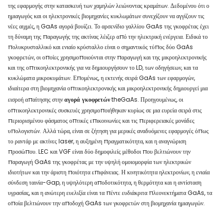
της εφαρμογής στην κατασκευή των χαμηλών λειώνοντας κραμάτων. Δεδομένου ότι ο
ημιαγωγός και οι ηλεκτρονικές βιομηχανίες κυκλωμάτων συνεχίζουν να αγγίζουν τις
νέες αιχμές, η GaAs αγορά βουίζει. Το αρσενίδιο γαλλίου GaAs της γκοφρέτας έχει
τη δύναμη της παραγωγής της ακτίνας λέιζερ από την ηλεκτρική ενέργεια. Ειδικά το
πολυκρυσταλλικό και ενιαίο κρύσταλλο είναι ο σημαντικός τύπος δύο GaAs
γκοφρετών, οι οποίες χρησιμοποιούνται στην παραγωγή και της μικροηλεκτρονικής
και της οπτικοηλεκτρονικής για να δημιουργήσουν το LD, των οδηγήσεων, και τα
κυκλώματα μικροκυμάτων. Επομένως, η εκτενής σειρά GaAs των εφαρμογών,
ιδιαίτερα στη βιομηχανία οπτικοηλεκτρονικής και μικροηλεκτρονικής δημιουργεί μια
εισροή απαίτησης στην
αγορά
γκοφρετών
theGaAs. Προηγουμένως, οι
οπτικοηλεκτρονικές συσκευές χρησιμοποιήθηκαν κυρίως σε μια ευρεία σειρά στις
περιορισμένου φάσματος οπτικές επικοινωνίες και τις περιφερειακές μονάδες
υπολογιστών. Αλλά τώρα, είναι σε ζήτηση για μερικές αναδυόμενες εφαρμογές όπως
το ραντάρ με ακτίνες laser, η αυξημένη πραγματικότητα, και η αναγνώριση
προσώπου. LEC και VGF είναι δύο δημοφιλείς μέθοδοι που βελτιώνουν την
παραγωγή GaAs της γκοφρέτας με την υψηλή ομοιομορφία των ηλεκτρικών
ιδιοτήτων και την άριστη ποιότητα επιφάνειας. Η κινητικότητα ηλεκτρονίων, η ενιαία
σύνδεση ταινία-Gap, η υψηλότερη αποδοτικότητα, η θερμότητα και η αντίσταση
υγρασίας, και η ανώτερη ευελιξία είναι τα πέντε ευδιάκριτα πλεονεκτήματα GaAs, τα
οποία βελτιώνουν την αποδοχή GaAs των γκοφρετών στη βιομηχανία ημιαγωγών.