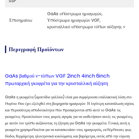
SSP
GaAs υπόστρωμα ημιαγωγών
, 
Επισημαίνω:
Υπόστρωμα ημιαγωγών VGF
, 
κρυσταλλικό υπόστρωμα τύπων αύξησης ν
Περιγραφή Προϊόντων
GaAs βαθμού ν-τύπων VGF 2inch 4inch 6inch
πρωταρχική γκοφρέτα για την κρυσταλλική αύξηση
GaAs η γκοφρέτα (αρσενίδιο γαλλίου) είναι μια συμφέρουσα εναλλακτική λύση στο
πυρίτιο που έχει εξελιχθεί στη βιομηχανία ημιαγωγών. Η λιγότερη κατανάλωση ισχύος
και περισσότερη αποδοτικότητα που προσφέρονται από αυτό το GaAs τις
γκοφρέτες προσελκύουν τους φορείς αγοράς για να υιοθετήσουν αυτές τις γκοφρέτες,
με αυτόν τον τρόπο αυξάνοντας τη ζήτηση για GaAs την γκοφρέτα. Γενικά, αυτή η
γκοφρέτα χρησιμοποιείται για να κατασκευάσει τους ημιαγωγούς, εκπέμπουσες φως
δίοδοι, θερμόμετρα, ηλεκτρονικά κυκλώματα, και βαρόμετρα, εκτός από την εύρεση