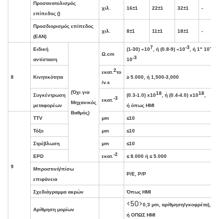
Προσανατολισμός
χιλ.
16±1
22±1
32±1
-
επίπεδος ()
Προσδιορισμός επίπεδος
χιλ.
8±1
11±1
18±1
-
(ΕΑΝ)
7
-3
-2
Ειδική
(1-30) «10
, ή (0.8-9) «10
, ή 1" 10
-
Ω.cm
-3
αντίσταση
10
2
εκατ.
το
8
Κινητικότητα
≥ 5.000, ή 1,500-3,000
/v.s
(Όχι για
18
18
Συγκέντρωση
(0.3-1.0) x10
, ή (0.4-4.0) x10
,
-3
εκατ.
Μηχανικός
μεταφορέων
ή όπως ΗΜΙ
Βαθμός)
TTV
μm
≤10
Τόξο
μm
≤10
Στρέβλωση
μm
≤10
-2
EPD
εκατ.
≤ 8.000 ή ≤ 5.000
9
Μπροστινή/πίσω
P/E, P/P
επιφάνεια
Σχεδιάγραμμα ακρών
Όπως ΗΜΙ
<50>
0,3 μm, αρίθμηση/γκοφρέτα),
Αρίθμηση μορίων
ή ΟΠΩΣ ΗΜΙ