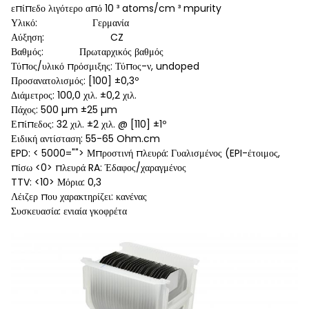
επίπεδο λιγότερο από 10 ³ atoms/cm ³ mpurity
Υλικό: Γερμανία
Αύξηση: CZ
Βαθμός: Πρωταρχικός βαθμός
Τύπος/υλικό πρόσμιξης: Τύπος-ν, undoped
Προσανατολισμός: [100] ±0,3º
Διάμετρος: 100,0 χιλ. ±0,2 χιλ.
Πάχος: 500 µm ±25 µm
Επίπεδος: 32 χιλ. ±2 χιλ. @ [110] ±1º
Ειδική αντίσταση: 55-65 Ohm.cm
EPD: < 5000=""> Μπροστινή πλευρά: Γυαλισμένος (EPI-έτοιμος,
πίσω <0> πλευρά RA: Έδαφος/χαραγμένος
TTV: <10> Μόρια: 0,3
Λέιζερ που χαρακτηρίζει: κανένας
Συσκευασία: ενιαία γκοφρέτα