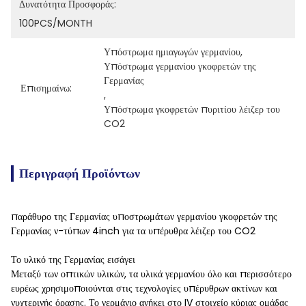
Δυνατότητα Προσφοράς:
100PCS/MONTH
Υπόστρωμα ημιαγωγών γερμανίου
, 
Υπόστρωμα γερμανίου γκοφρετών της 
Γερμανίας
Επισημαίνω:
, 
Υπόστρωμα γκοφρετών πυριτίου λέιζερ του 
CO2
Περιγραφή Προϊόντων
παράθυρο της Γερμανίας υποστρωμάτων γερμανίου γκοφρετών της
Γερμανίας ν-τύπων 4inch για τα υπέρυθρα λέιζερ του CO2
Το υλικό της Γερμανίας εισάγει
Μεταξύ των οπτικών υλικών, τα υλικά γερμανίου όλο και περισσότερο
ευρέως χρησιμοποιούνται στις τεχνολογίες υπέρυθρων ακτίνων και
νυχτερινής όρασης. Το γερμάνιο ανήκει στο IV στοιχείο κύριας ομάδας