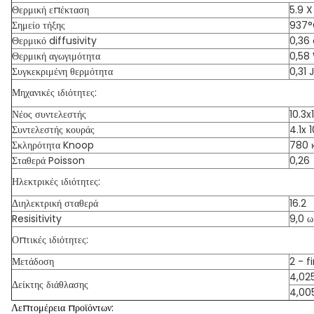
Θερμική επέκταση
5.9 X
Σημείο τήξης
937
Θερμικό diffusivity
0,36
Θερμική αγωγιμότητα
0,58
Συγκεκριμένη θερμότητα
0,31 
Μηχανικές ιδιότητες:
Νέος συντελεστής
10.3x
Συντελεστής κουράς
4.1x 1
Σκληρότητα Knoop
780 κ
Σταθερά Poisson
0,26
Ηλεκτρικές ιδιότητες:
Διηλεκτρική σταθερά
16.2
Resisitivity
9,0 ω
Οπτικές ιδιότητες:
Μετάδοση
2 - f
4,02
Δείκτης διάθλασης
4,00
Λεπτομέρεια προϊόντων: