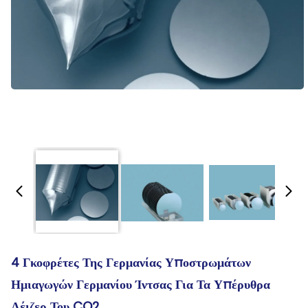
4 Γκοφρέτες Της Γερμανίας Υποστρωμάτων
Ημιαγωγών Γερμανίου Ίντσας Για Τα Υπέρυθρα
Λέιζερ Του CO2