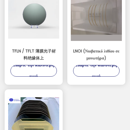
TFLN / TFLT 薄膜光子材
LNOI (Νιοβατικό λιθίου σε
料绝缘体上
μονωτήρα)
Πάρτε την καλύτερη
Πάρτε την καλύτερη
τιμή
τιμή