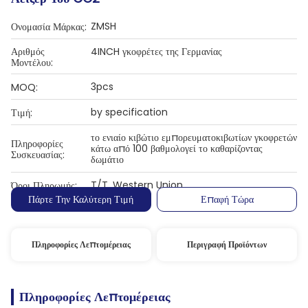
ZMSH
Ονομασία Μάρκας:
Αριθμός
4INCH γκοφρέτες της Γερμανίας
Μοντέλου:
3pcs
MOQ:
by specification
Τιμή:
το ενιαίο κιβώτιο εμπορευματοκιβωτίων γκοφρετών
Πληροφορίες
κάτω από 100 βαθμολογεί το καθαρίζοντας
Συσκευασίας:
δωμάτιο
T/T, Western Union
Όροι Πληρωμής:
Πάρτε Την Καλύτερη Τιμή
Επαφή Τώρα
Πληροφορίες Λεπτομέρειας
Περιγραφή Προϊόντων
Πληροφορίες Λεπτομέρειας