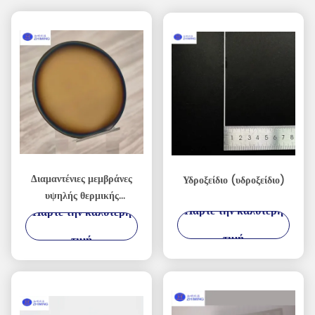
Διαμαντένιες μεμβράνες
Υδροξείδιο (υδροξείδιο)
υψηλής θερμικής
Πάρτε την καλύτερη
Πάρτε την καλύτερη
αγωγιμότητας για
συσκευές AI, RF και
τιμή
τιμή
Power Devices