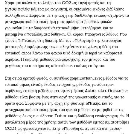
Χρησιμοποιώντας το λέιζερ του CO2 ως πηγή φωτός και τη
pyroelectric κάμερα ως ανιχνευτή, οι σκισμένες εικόνες διάθλασης
συλλέχθηκαν. Σύμφωνα με την αρχή της διάθλασης ενιαίος-σχισμών, τα
μονοχρωματικά εστιακά μήκη μιας ομάδας υπέρυθρων φακών
γερμανίου με τα διαφορετικά εστιακά μήκη μετρήθηκαν, και τα
μετρημένα αποτελέσματα δόθηκαν. Οι κύριοι παράγοντες λάθους που
έχουν επιπτώσεις στη δοκιμή. Με τον υπολογισμό της λειτουργίας
μεταφοράς διαμόρφωσης των επιλεγε'ντων στοιχείων, η θέση του
εστιακού αεροπλάνου του φακού υπό δοκιμή μπορεί να καθοριστεί
ακριβώς. Η ακριβής μέθοδος βαθμολόγησης του μήκους και του
μεγέθους του συστήματος αποκτήσεων εικόνας εισάγεται.
Στη σειρά ορατού φωτός, οι συνήθως χρησιμοποιημένες μέθοδοι για το
εστιακό μήκος είναι: μέθοδος ενίσχυσης, μέθοδος γωνιόμετρων
ακρίβειας, εστιακή μέθοδος μετρητών μήκους Abbe, κ.λπ. Οι ανωτέρω
μέθοδοι είναι βασισμένες στην αρχή της γεωμετρικής οπτικής, για το
ορατό φως. Σύμφωνα με την αρχή της φυσικής οπτικής, και το
μονοχρωματικό εστιακό μήκος του φακού μπορεί να μετρηθεί με τις
μεθόδους όπως η επίδραση Taber και η διάθλαση ενιαίος-σχισμών. Η
μεγαλύτερη μέρος της χρήσης αυτών των μεθόδων εμπορευματοποίησε
CCDs ως φωτοανιχνευτές. Στην υπέρυθρη ζώνη, ειδικά στη μέσος-