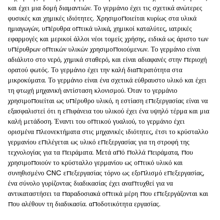
και έχει μια δομή διαμαντιών. Το γερμάνιο έχει τις σχετικά ανώτερες
φυσικές και χημικές ιδιότητες. Χρησιμοποιείται κυρίως στα υλικά
ημιαγωγών, υπέρυθρα οπτικά υλικά, χημικοί καταλύτες, ιατρικές
εφαρμογές και μερικοί άλλοι νέοι τομείς χρήσης, ειδικά ως άριστο των
υπέρυθρων οπτικών υλικών χρησιμοποιούμενων. Το γερμάνιο είναι
αδιάλυτο στο νερό, χημικά σταθερό, και είναι αδιαφανές στην περιοχή
ορατού φωτός. Το γερμάνιο έχει την καλή διαπερατότητα στα
μικροκύματα. Το γερμάνιο είναι ένα σχετικά εύθραυστο υλικό και έχει
τη φτωχή μηχανική αντίσταση κλονισμού. Όταν το γερμάνιο
χρησιμοποιείται ως υπέρυθρο υλικό, η εστίαση επεξεργασίας είναι να
εξασφαλιστεί ότι η επιφάνεια του υλικού έχει ένα υψηλό τέρμα και μια
καλή μετάδοση. Έναντι του οπτικού γυαλιού, το γερμάνιο έχει
ορισμένα πλεονεκτήματα στις μηχανικές ιδιότητες, έτσι το κρύσταλλο
γερμανίου επιλέγεται ως υλικό επεξεργασίας για τη στροφή της
τεχνολογίας για τα πειράματα. Μετά από πολλά πειράματα, που
χρησιμοποιούν το κρύσταλλο γερμανίου ως οπτικό υλικό και
συνηθισμένο CNC επεξεργασίας τόρνο ως εξοπλισμό επεξεργασίας,
ένα σύνολο γυρίζοντας διαδικασίας έχει αναπτυχθεί για να
αντικαταστήσει τα παραδοσιακά οπτικά μέρη που επεξεργάζονται και
που αλέθουν τη διαδικασία. αποδοτικότητα εργασίας.