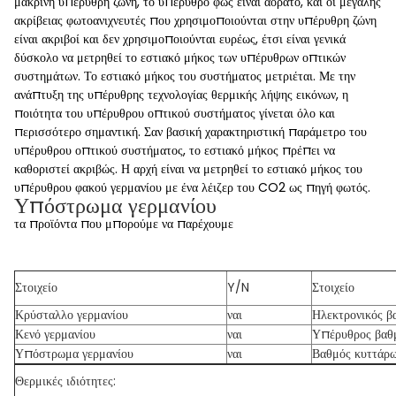
μακρινή υπέρυθρη ζώνη, το υπέρυθρο φως είναι αόρατο, και οι μεγάλης
ακρίβειας φωτοανιχνευτές που χρησιμοποιούνται στην υπέρυθρη ζώνη
είναι ακριβοί και δεν χρησιμοποιούνται ευρέως, έτσι είναι γενικά
δύσκολο να μετρηθεί το εστιακό μήκος των υπέρυθρων οπτικών
συστημάτων. Το εστιακό μήκος του συστήματος μετριέται. Με την
ανάπτυξη της υπέρυθρης τεχνολογίας θερμικής λήψης εικόνων, η
ποιότητα του υπέρυθρου οπτικού συστήματος γίνεται όλο και
περισσότερο σημαντική. Σαν βασική χαρακτηριστική παράμετρο του
υπέρυθρου οπτικού συστήματος, το εστιακό μήκος πρέπει να
καθοριστεί ακριβώς. Η αρχή είναι να μετρηθεί το εστιακό μήκος του
υπέρυθρου φακού γερμανίου με ένα λέιζερ του CO2 ως πηγή φωτός.
Υπόστρωμα γερμανίου
τα προϊόντα που μπορούμε να παρέχουμε
Στοιχείο
Y/N
Στοιχείο
Κρύσταλλο γερμανίου
ναι
Ηλεκτρονικός β
Κενό γερμανίου
ναι
Υπέρυθρος βαθ
Υπόστρωμα γερμανίου
ναι
Βαθμός κυττάρ
Θερμικές ιδιότητες: