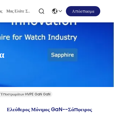
ις
Μας Ελάτε Σε Επαφή Με
Απόσπασμα
α
ών Υποστρωμάτων HVPE GaN GaN
Ελεύθερος Μόνιμος GaN--σάπφειρος