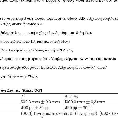
εύρος ζώνης (εκπομπή και απορρόφηση φωτός) καλύπτει το υπεριώδες, το 
χρησιμοποιηθεί σε πολλούς τομείς, όπως οθόνες LED, ανίχνευση υψηλής ενέ
λέιζερ, συσκευή ισχύος κλπ.
βολής λέιζερ, συσκευή ισχύος κλπ. Αποθήκευση δεδομένων
 αποδοτικό φωτισμό Πλήρης χρωματική οθόνη
έιζερ Ηλεκτρονικές συσκευές υψηλής απόδοσης
ότητας συσκευές μικροκυμάτων Υψηλής ενέργειας Ανίχνευση και φαντασία
α ή τεχνολογία υδρογόνου Περιβάλλον Ανίχνευση και βιολογική ιατρική
αχέρτζης φωτεινής πηγής
 ανεξάρτητες πλάκες GaN
2 "
4 ίντσες
500,8 mm 士 0,3 mm
1000,0 mm 士 0,3 mm
400 μμ 士 30 μμ
450 μμ 士 30 μμ
(0001) Γα-πρόσωπο c-επίπεδο (συντηρητικό), (000-1) 