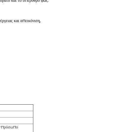
ορατό και το υπέρυθρο φως.
ργειας και απεικόνιση,
N-πρόσωπο