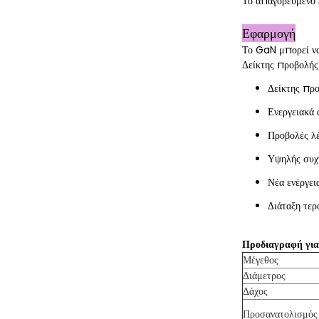
Το απαγορευμένο 
Εφαρμογή
Το GaN μπορεί να 
Δείκτης προβολής 
Δείκτης προ
Ενεργειακά
Προβολές λ
Υψηλής συχν
Νέα ενέργει
Διάταξη τερ
Προδιαγραφή για
Μέγεθος
Διάμετρος
Δάχος
Προσανατολισμός