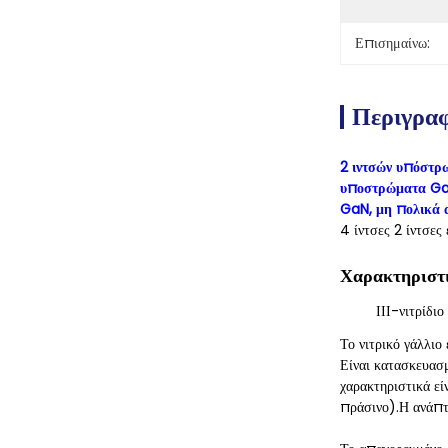
Επισημαίνω:
Περιγρα
2 ιντσών υπόστρ
υποστρώματα Ga
GaN, μη πολικά
4 ίντσες 2 ίντσ
Χαρακτηριστ
ΙΙΙ-νιτρίδι
Το νιτρικό γάλλιο
Είναι κατασκευασμ
χαρακτηριστικά ε
πράσινο).Η ανάπτ