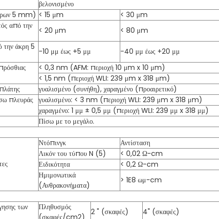
βελονισμένο
άκρων 5 mm)
< 15 μm
< 30 μm
τός από την
< 20 μm
< 80 μm
 την άκρη 5
-10 μμ έως +5 μμ
-40 μμ έως +20 μμ
πρόσθιας
< 0,3 nm (AFM: περιοχή 10 μm x 10 μm)
< 1,5 nm (περιοχή WLI: 239 μm x 318 μm)
 πλάτης
γυαλισμένο (συνήθη), χαραγμένο (προαιρετικό)
ίσω πλευράς
γυαλισμένο: < 3 nm (περιοχή WLI: 239 μm x 318 μm)
χαραγμένο: 1 μμ ± 0,5 μμ (περιοχή WLI: 239 μμ x 318 μμ)
Πίσω με το μεγάλο.
Ντόπινγκ
Αντίσταση
Λικόν του τύπου N (5)
< 0,02 Ω-cm
τες
Ειδικότητα
< 0,2 Ω-cm
Ημιμονωτικά
> 1E8 ωμ-cm
(Ανθρακονήματα)
γησης των
Πληθυσμός
2 " (σκαφές)
4" (σκαφές)
(σκαφές/cm2)