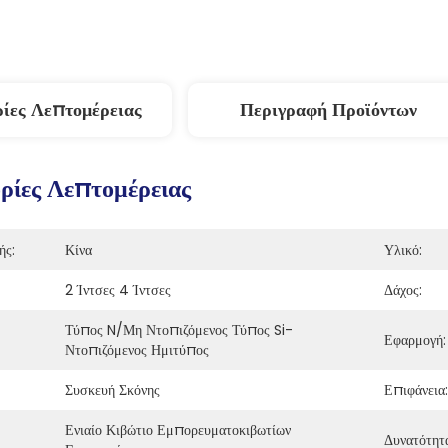
ίες Λεπτομέρειας
Περιγραφή Προϊόντων
ίες Λεπτομέρειας
ής:
Κίνα
Υλικό:
2 Ίντσες 4 Ίντσες
Δάχος:
Τύπος N/μη Ντοπιζόμενος Τύπος Si-
Εφαρμογή:
Ντοπιζόμενος Ημιτύπος
Συσκευή Σκόνης
Επιφάνεια:
Ενιαίο Κιβώτιο Εμπορευματοκιβωτίων 
Δυνατότητ