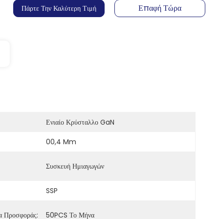
Επαφή Τώρα
Πάρτε Την Καλύτερη Τιμή
Ενιαίο Κρύσταλλο GaN
00,4 Mm
Συσκευή Ημιαγωγών
SSP
α Προσφοράς:
50PCS Το Μήνα