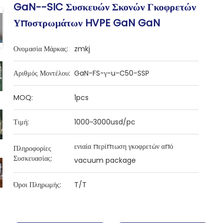
GaN--SIC Συσκευών Σκονών Γκοφρετών
Υποστρωμάτων HVPE GaN GaN
Ονομασία Μάρκας:
zmkj
Αριθμός Μοντέλου:
GaN-FS-γ-u-C50-SSP
MOQ:
1pcs
Τιμή:
1000~3000usd/pc
ενιαία περίπτωση γκοφρετών από
Πληροφορίες
Συσκευασίας:
vacuum package
Όροι Πληρωμής:
T/T