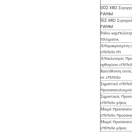
002 XRD Στρογγ
FWHM
102 XRD Στρογγυ
FWHM
Ράδιο καμπυλότη
πλέγματος
Απομακρυσμένη ο
επίπεδο m
Αποκλεισμός προ
ορθογώνιο επίπεδ
Κατεύθυνση εκτός
σε επίπεδο
Σημαντικό επίπε
προσανατολισμού
Σημαντικός προσ
επίπεδο μήκος
Μικρό προσανατο
επίπεδο προσανα
Μικρό προσανατο
επίπεδο μήκος