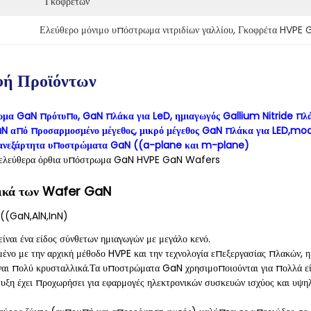
Γκοφρετών
Ελεύθερο μόνιμο υπόστρωμα νιτριδίων γαλλίου
, 
Γκοφρέτα HVPE 
φή Προϊόντων
ωμα GaN πρότυπο, GaN πλάκα για LeD, ημιαγωγός Gallium Nitride πλ
N από προσαρμοσμένο μέγεθος, μικρό μέγεθος GaN πλάκα για LED,
 ανεξάρτητα υποστρώματα GaN ((a-plane και m-plane)
ες ελεύθερα όρθια υπόστρωμα GaN HVPE GaN Wafers
ικά των Wafer GaN
ο ((GaN,AlN,InN)
 είναι ένα είδος σύνθετων ημιαγωγών με μεγάλο κενό.
ένο με την αρχική μέθοδο HVPE και την τεχνολογία επεξεργασίας πλακών, η 
ίναι πολύ κρυσταλλικά.Τα υποστρώματα GaN χρησιμοποιούνται για πολλά είδ
υξη έχει προχωρήσει για εφαρμογές ηλεκτρονικών συσκευών ισχύος και υψηλ