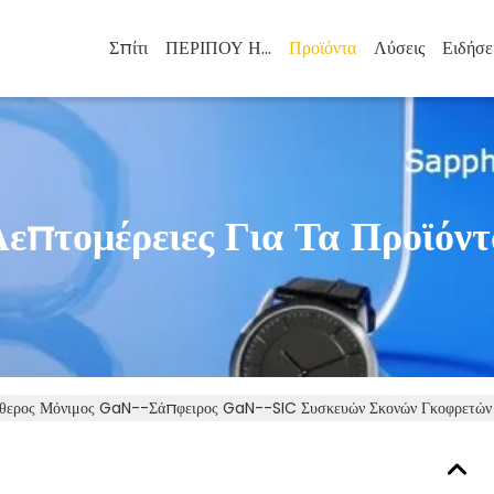
Σπίτι
ΠΕΡΙΠΟΥ ΗΠΑ
Προϊόντα
Λύσεις
Ειδήσε
Λεπτομέρειες Για Τα Προϊόντ
θερος Μόνιμος GaN--σάπφειρος GaN--SIC Συσκευών Σκονών Γκοφρετ