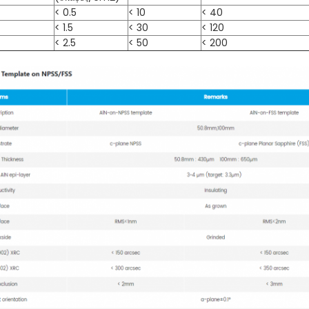
< 0.5
< 10
< 40
< 1.5
< 30
< 120
< 2.5
< 50
< 200