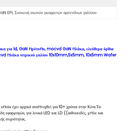
GaN EPI
, 
Συσκευή σκονών γκοφρετών αρσενίδιων γαλλίου
άκα για ld, GaN πρότυπο, mocvd GaN πλάκα, ελεύθερα όρθια
mocvd πλάκα νιτρικού γαλίου 10x10mm,5x5mm, 10x5mm Wafer
οποία έχει αρχικά αναπτυχθεί για 10+ χρόνια στην Κίνα.Τα
η εφαρμογών, για λευκά LED και LD ((αιθυοειδές, μπλε και
ής συχνότητας.