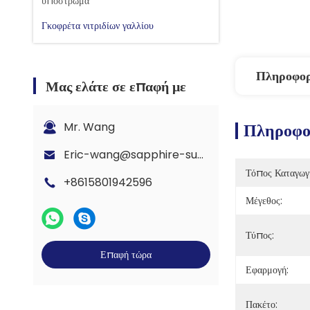
υπόστρωμα
Γκοφρέτα νιτριδίων γαλλίου
Πληροφορ
Μας ελάτε σε επαφή με
Mr. Wang
Πληροφορ
Eric-wang@sapphire-substrate.com
Τόπος Καταγωγ
+8615801942596
Μέγεθος:
Τύπος:
Επαφή τώρα
Εφαρμογή:
Πακέτο: