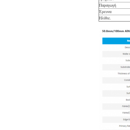
Παραγωγή
Έρευνα
Ηλίθιε.