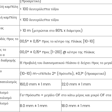
(προαιρετικό)
υλή καμπύλη
< 100 δευτερόλεπτα τόξου
λή καμπύλη
< 100 δευτερόλεπτα τόξου
τας
> 10 m (μετρώνται στο 80% x διάμετρος)
δός προς το
00,5° ± 0,15° προς το κέντρο της πλάκας [10-10]
ς το
00,0° ± 0,15° προς [1-210] @ κέντρο της πλάκας
ο α
 διαδρομής
Η προβολή του διανυσματικού πλάνου c δείχνει προς το μεγ
δο
(10-10) m-επίπεδο 2° (πρότυπο), ±0,1° (προαιρετικό)
ανατολισμός
160,0 mm ± 1 mm
32.0 mm ± 1 mm
λισμό
Γα-πρόσωπο = μεγάλο OF στο κάτω μέρος και μικρό OF στα 
τολισμό
λισμό
8.0 mm ± 1 mm
18.0 mm ± 1 mm