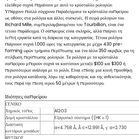
ελεύθερο συχνά πηγαίνουν με αυτό το κρύσταλλο ρολογιών.
Υπάρχουν πολλά σύγχρονα παραδείγματα τα κρύσταλλα σαπφείρου
ως οθόνες στα ρολόγια και άλλες συσκευές. Η σειρά ρολογιών του
Richard Mille, συμπεριλαμβανομένου του Tourbillion, είναι ένα
τέτοιο παράδειγμα. Ο σάπφειρος είναι σκληρός, αλλά παίρνει τη
λεπτή εργασία κατά τη διάρκεια της κατεργασίας. Τέτοια ρολόγια
παίρνουν συχνά 1.000 ώρες της κατεργασίας με μέχρι 430 pre-
forming ωρών τμήματα περίπτωσης και ένα άλλα 350 ακριβώς για τη
στίλβωση περίπτωσης ρολογιών. Τα ρολόγια με τα κρύσταλλα
σαπφείρου μπορούν συχνά να κοστίσουν μεταξύ $100 και $300 ή
περισσότερων ανάλογα με το ρολόι. Είναι επίσης μια κοινή προσθήκη
στα ρολόγια κατάδυσης λόγω της καθαρότητας και της ανθεκτικότητάς
τους παρά την πίεση νερού 50 μέτρων ή περισσότερο.
Ιδιότητες σαπφείρου
ΓΕΝΙΚΟ
Χημικός τύπος
Al2O3
Δομή κρυστάλλου
Εξαγωνικό σύστημα ((HK ο 1)
Διάσταση
a=4.758 Å, Å c=12.991 Å, γ: a=2.730
κυττάρων μονάδων
ΦΥΣΙΚΟΣ