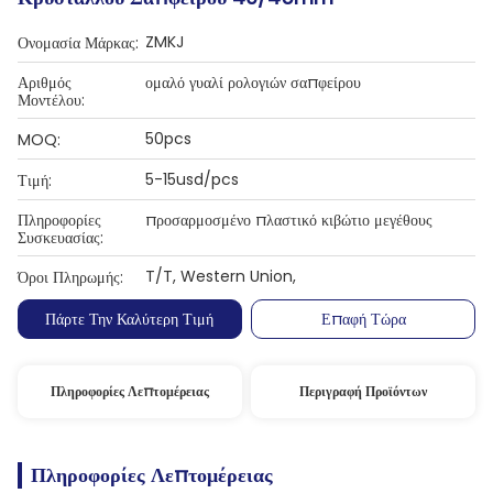
ZMKJ
Ονομασία Μάρκας:
Αριθμός
ομαλό γυαλί ρολογιών σαπφείρου
Μοντέλου:
50pcs
MOQ:
5-15usd/pcs
Τιμή:
Πληροφορίες
προσαρμοσμένο πλαστικό κιβώτιο μεγέθους
Συσκευασίας:
T/T, Western Union,
Όροι Πληρωμής:
Πάρτε Την Καλύτερη Τιμή
Επαφή Τώρα
Πληροφορίες Λεπτομέρειας
Περιγραφή Προϊόντων
Πληροφορίες Λεπτομέρειας