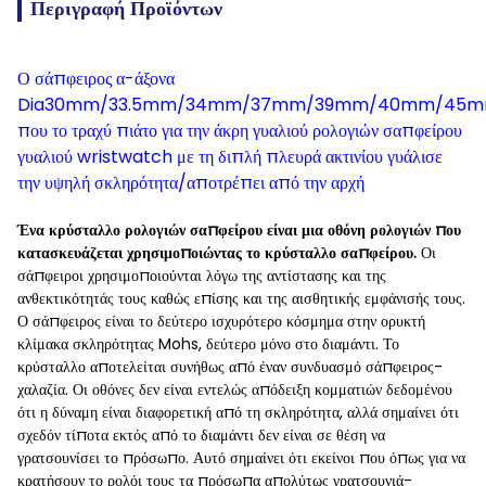
Περιγραφή Προϊόντων
Ο σάπφειρος α-άξονα
Dia30mm/33.5mm/34mm/37mm/39mm/40mm/45
που το τραχύ πιάτο για την άκρη γυαλιού ρολογιών σαπφείρου
γυαλιού wristwatch με τη διπλή πλευρά ακτινίου γυάλισε
την υψηλή σκληρότητα/αποτρέπει από την αρχή
Ένα κρύσταλλο ρολογιών σαπφείρου είναι μια οθόνη ρολογιών που
κατασκευάζεται χρησιμοποιώντας το κρύσταλλο σαπφείρου.
Οι
σάπφειροι χρησιμοποιούνται λόγω της αντίστασης και της
ανθεκτικότητάς τους καθώς επίσης και της αισθητικής εμφάνισής τους.
Ο σάπφειρος είναι το δεύτερο ισχυρότερο κόσμημα στην ορυκτή
κλίμακα σκληρότητας Mohs, δεύτερο μόνο στο διαμάντι. Το
κρύσταλλο αποτελείται συνήθως από έναν συνδυασμό σάπφειρος-
χαλαζία. Οι οθόνες δεν είναι εντελώς απόδειξη κομματιών δεδομένου
ότι η δύναμη είναι διαφορετική από τη σκληρότητα, αλλά σημαίνει ότι
σχεδόν τίποτα εκτός από το διαμάντι δεν είναι σε θέση να
γρατσουνίσει το πρόσωπο. Αυτό σημαίνει ότι εκείνοι που όπως για να
κρατήσουν το ρολόι τους τα πρόσωπα απολύτως γρατσουνιά-