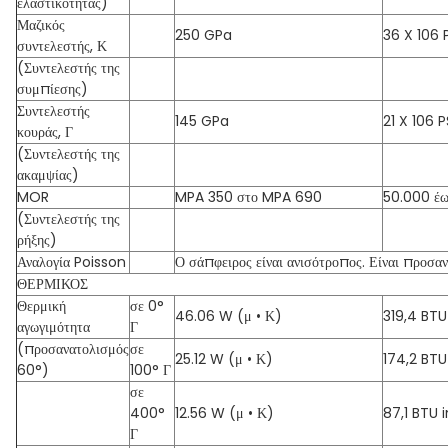
ελαστικότητας)
Μαζικός
250 GPa
36 X 106 
συντελεστής, Κ
(Συντελεστής της
συμπίεσης)
Συντελεστής
145 GPa
21 X 106 P
κουράς, Γ
(Συντελεστής της
ακαμψίας)
MOR
MPA 350 στο MPA 690
50.000 έω
(Συντελεστής της
ρήξης)
Αναλογία Poisson
Ο σάπφειρος είναι ανισότροπος. Είναι προσα
ΘΕΡΜΙΚΟΣ
Θερμική
σε 0°
46.06 W (μ • Κ)
319,4 BTU 
αγωγιμότητα
Γ
(προσανατολισμός
σε
25.12 W (μ • Κ)
174,2 BTU 
60°)
100° Γ
σε
400°
12.56 W (μ • Κ)
87,1 BTU i
Γ