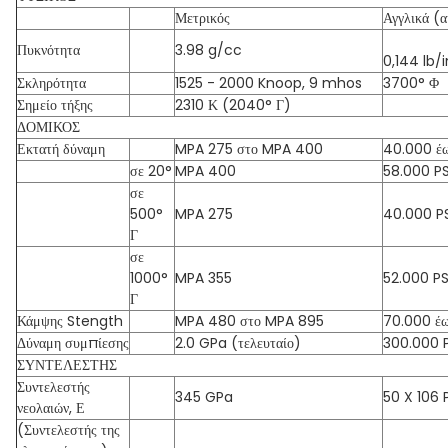
Μετρικός
Αγγλικά (α
Πυκνότητα
3.98 g/cc
0,144 lb/
Σκληρότητα
1525 - 2000 Knoop, 9 mhos
3700° Φ
Σημείο τήξης
2310 Κ (2040° Γ)
ΔΟΜΙΚΟΣ
Εκτατή δύναμη
MPA 275 στο MPA 400
40.000 έω
σε 20°
MPA 400
58.000 PS
σε
500°
MPA 275
40.000 PS
Γ
σε
1000°
MPA 355
52.000 PS
Γ
Κάμψης Stength
MPA 480 στο MPA 895
70.000 έω
Δύναμη συμπίεσης
2.0 GPa (τελευταίο)
300.000 P
ΣΥΝΤΕΛΕΣΤΗΣ
Συντελεστής
345 GPa
50 X 106 
νεολαιών, Ε
(Συντελεστής της