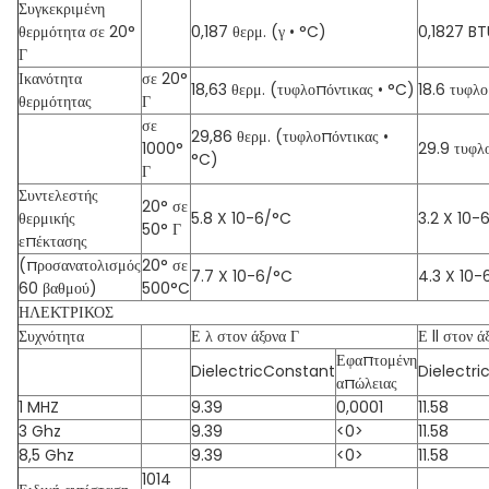
Συγκεκριμένη
θερμότητα σε 20°
0,187 θερμ. (γ • °C)
0,1827 BT
Γ
Ικανότητα
σε 20°
18,63 θερμ. (τυφλοπόντικας • °C)
18.6 τυφλ
θερμότητας
Γ
σε
29,86 θερμ. (τυφλοπόντικας •
1000°
29.9 τυφλ
°C)
Γ
Συντελεστής
20° σε
θερμικής
5.8 X 10-6/°C
3.2 X 10-
50° Γ
επέκτασης
(προσανατολισμός
20° σε
7.7 X 10-6/°C
4.3 X 10-
60 βαθμού)
500°C
ΗΛΕΚΤΡΙΚΟΣ
Συχνότητα
Ε λ στον άξονα Γ
Ε ll στον ά
Εφαπτομένη
DielectricConstant
Dielectr
απώλειας
1 MHZ
9.39
0,0001
11.58
3 Ghz
9.39
<0>
11.58
8,5 Ghz
9.39
<0>
11.58
1014