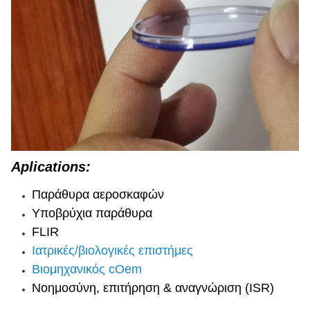
Aplications:
Παράθυρα αεροσκαφών
Υποβρύχια παράθυρα
FLIR
Ιατρικές/βιολογικές επιστήμες
Βιομηχανικός cOem
Νοημοσύνη, επιτήρηση & αναγνώριση (ISR)