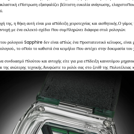
κλαστική επίστρωση εξασφαλίζει βέλτιστη ευκολία ανάγνωσης, ελαχιστοποι
ύ.
χή της, η θήκη αυτή είναι μια απόδειξη χειροτεχνίας και αισθητικής.Ο γάμος
ντοχή με ένα εκλεκτό σχέδιο που συμπληρώνει διάφορα στυλ ρολογιών.
του ρολογιού Sapphire δεν είναι απλώς ένα προστατευτικό κέλυφος, είναι 
λογιού., το οποίο το καθιστά ένα κειμήλιο που αντέχει στην δοκιμασία του 
ένα συνδυασμό πλούτου και αντοχής είτε για μια επίδειξη καινοτόμου μηχανι
ι της ανώτερης τεχνικής.Ανυψώστε το ρολόι σας στο ζενίθ της πολυτέλειας κ