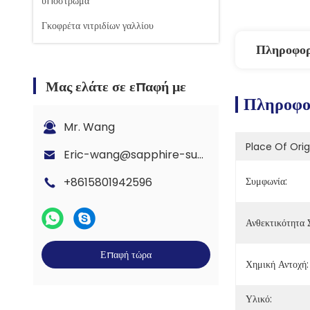
υπόστρωμα
Γκοφρέτα νιτριδίων γαλλίου
Πληροφορ
Μας ελάτε σε επαφή με
Πληροφορ
Mr. Wang
Place Of Orig
Eric-wang@sapphire-substrate.com
+8615801942596
Συμφωνία:
Ανθεκτικότητα 
Επαφή τώρα
Χημική Αντοχή:
Υλικό: