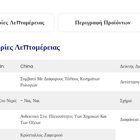
ίες Λεπτομέρειας
Περιγραφή Προϊόντων
ίες Λεπτομέρειας
in:
China
Δείκτης Δι
Συμβατό Με Διάφορους Τύπους Κινημάτων 
Αντίσταση
Ρολογιών
Στο Νερό:
- Ναι, Ναι.
Σχήμα:
Ανθεκτικό Στις Πλειονότητες Των Χημικών Και 
Διαφάνεια:
Των Οξέων
Κρύσταλλος Ζαφειριού