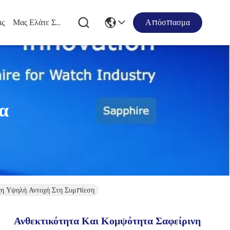
ις
Μας Ελάτε Σε Επαφή Με
Απόσπασμα
α
χη Υψηλή Αντοχή Στη Συμπίεση
Ανθεκτικότητα Και Κομψότητα Σαφείρινη