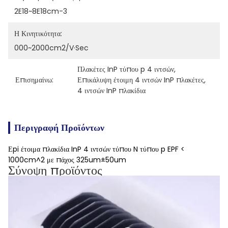
2E18~8E18cm-3
Η Κινητικότητα:
000~2000cm2/V·Sec
Πλακέτες InP τύπου p 4 ιντσών
, 
Επισημαίνω:
Επικάλυψη έτοιμη 4 ιντσών InP πλακέτες
, 
4 ιντσών InP πλακίδια
Περιγραφή Προϊόντων
Εpi έτοιμα πλακίδια InP 4 ιντσών τύπου N τύπου p EPF <
1000cm^2 με πάχος 325um±50um
Σύνοψη προϊόντος