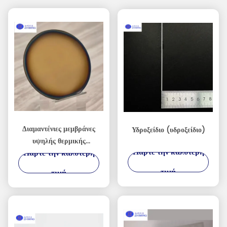
Διαμαντένιες μεμβράνες
Υδροξείδιο (υδροξείδιο)
υψηλής θερμικής
Πάρτε την καλύτερη
Πάρτε την καλύτερη
αγωγιμότητας για
συσκευές AI, RF και
τιμή
τιμή
Power Devices