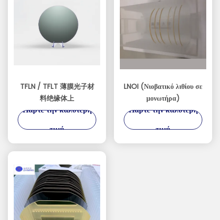
TFLN / TFLT 薄膜光子材
LNOI (Νιοβατικό λιθίου σε
料绝缘体上
μονωτήρα)
Πάρτε την καλύτερη
Πάρτε την καλύτερη
τιμή
τιμή