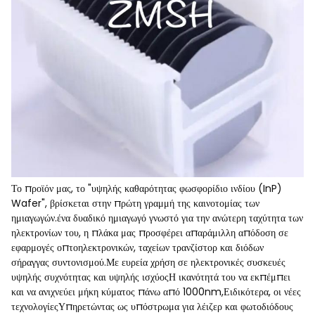
Το προϊόν μας, το "υψηλής καθαρότητας φωσφορίδιο ινδίου (InP)
Wafer", βρίσκεται στην πρώτη γραμμή της καινοτομίας των
ημιαγωγών.ένα δυαδικό ημιαγωγό γνωστό για την ανώτερη ταχύτητα των
ηλεκτρονίων του, η πλάκα μας προσφέρει απαράμιλλη απόδοση σε
εφαρμογές οπτοηλεκτρονικών, ταχείων τρανζίστορ και διόδων
σήραγγας συντονισμού.Με ευρεία χρήση σε ηλεκτρονικές συσκευές
υψηλής συχνότητας και υψηλής ισχύοςΗ ικανότητά του να εκπέμπει
και να ανιχνεύει μήκη κύματος πάνω από 1000nm,Ειδικότερα, οι νέες
τεχνολογίεςΥπηρετώντας ως υπόστρωμα για λέιζερ και φωτοδιόδους