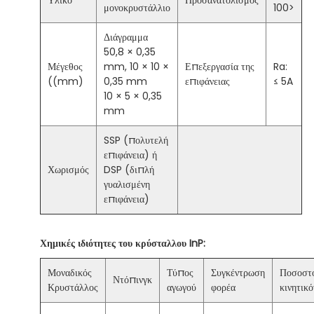
Υλικό
Προσανατολισμός
μονοκρυστάλλιο
100>
Διάγραμμα
50,8 × 0,35
Μέγεθος
mm, 10 × 10 ×
Επεξεργασία της
Ra:
((mm)
0,35 mm
επιφάνειας
≤ 5A
10 × 5 × 0,35
mm
SSP (πολυτελή
επιφάνεια) ή
Χωρισμός
DSP (διπλή
γυαλισμένη
επιφάνεια)
Χημικές ιδιότητες του κρύσταλλου InP:
Μοναδικός
Τύπος
Συγκέντρωση
Ποσοστ
Ντόπινγκ
Κρυστάλλος
αγωγού
φορέα
κινητικ