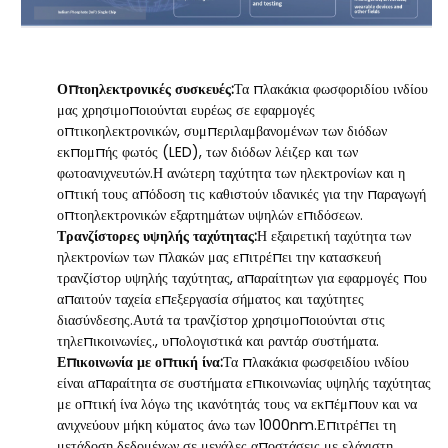
Οπτοηλεκτρονικές συσκευές:
Τα πλακάκια φωσφοριδίου ινδίου
μας χρησιμοποιούνται ευρέως σε εφαρμογές
οπτικοηλεκτρονικών, συμπεριλαμβανομένων των διόδων
εκπομπής φωτός (LED), των διόδων λέιζερ και των
φωτοανιχνευτών.Η ανώτερη ταχύτητα των ηλεκτρονίων και η
οπτική τους απόδοση τις καθιστούν ιδανικές για την παραγωγή
οπτοηλεκτρονικών εξαρτημάτων υψηλών επιδόσεων.
Τρανζίστορες υψηλής ταχύτητας:
Η εξαιρετική ταχύτητα των
ηλεκτρονίων των πλακών μας επιτρέπει την κατασκευή
τρανζίστορ υψηλής ταχύτητας, απαραίτητων για εφαρμογές που
απαιτούν ταχεία επεξεργασία σήματος και ταχύτητες
διασύνδεσης.Αυτά τα τρανζίστορ χρησιμοποιούνται στις
τηλεπικοινωνίες., υπολογιστικά και ραντάρ συστήματα.
Επικοινωνία με οπτική ίνα:
Τα πλακάκια φωσφειδίου ινδίου
είναι απαραίτητα σε συστήματα επικοινωνίας υψηλής ταχύτητας
με οπτική ίνα λόγω της ικανότητάς τους να εκπέμπουν και να
ανιχνεύουν μήκη κύματος άνω των 1000nm.Επιτρέπει τη
μετάδοση δεδομένων σε μεγάλες αποστάσεις με ελάχιστη