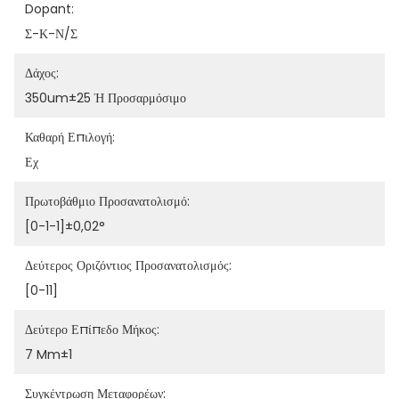
Dopant:
Σ-Κ-Ν/Σ
Δάχος:
350um±25 Ή Προσαρμόσιμο
Καθαρή Επιλογή:
Εχ
Πρωτοβάθμιο Προσανατολισμό:
[0-1-1]±0,02°
Δεύτερος Οριζόντιος Προσανατολισμός:
[0-11]
Δεύτερο Επίπεδο Μήκος:
7 Mm±1
Συγκέντρωση Μεταφορέων: