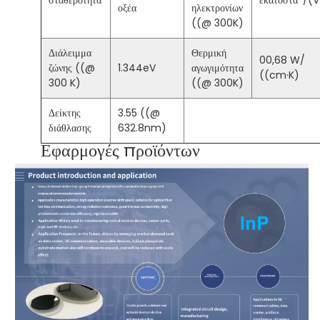
σταθερότητα
εκατοστά
/(V
οξέα
ηλεκτρονίων
((@ 300K)
Διάλειμμα
Θερμική
00,68 W/
ζώνης ((@
1.344eV
αγωγιμότητα
((cm·K)
300 K)
((@ 300K)
Δείκτης
3.55 ((@
διάθλασης
632.8nm)
Εφαρμογές προϊόντων