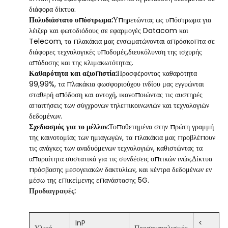
διάφορα δίκτυα.
Πολυδιάστατο υπόστρωμα:
Υπηρετώντας ως υπόστρωμα για
λέιζερ και φωτοδιόδους σε εφαρμογές Datacom και
Telecom, τα πλακάκια μας ενσωματώνονται απρόσκοπτα σε
διάφορες τεχνολογικές υποδομές,διευκόλυνση της ισχυρής
απόδοσης και της κλιμακωτότητας.
Καθαρότητα και αξιοπιστία:
Προσφέροντας καθαρότητα
99,99%, τα πλακάκια φωσφοριούχου ινδίου μας εγγυώνται
σταθερή απόδοση και αντοχή, ικανοποιώντας τις αυστηρές
απαιτήσεις των σύγχρονων τηλεπικοινωνιών και τεχνολογιών
δεδομένων.
Σχεδιασμός για το μέλλον:
Τοποθετημένα στην πρώτη γραμμή
της καινοτομίας των ημιαγωγών, τα πλακάκια μας προβλέπουν
τις ανάγκες των αναδυόμενων τεχνολογιών, καθιστώντας τα
απαραίτητα συστατικά για τις συνδέσεις οπτικών ινών,Δίκτυα
πρόσβασης μεσογειακών δακτυλίων, και κέντρα δεδομένων εν
μέσω της επικείμενης επανάστασης 5G.
Προδιαγραφές:
InP
<