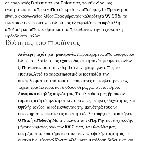
σε εφαρμογές Datacom και Telecom, το κύλινδρο μας
ενσωματώνεται απρόσκοπτα σε κρίσιμες υποδομές.Το προϊόν μας
είναι ο ακρογωνιαίος λίθος.Προσφέροντας καθαρότητα 99,99%, τα
πλακάκια φωσφοριούχου ινδίου μας εξασφαλίζουν απαράμιλλη
απόδοση και αποτελεσματικότητα.προωθώντας την τεχνολογική
πρόοδο στο μέλλον.
Ιδιότητες του προϊόντος
Ανώτερη ταχύτητα ηλεκτρονίων:
Προερχόμενα από φωσφορικό
ίνδιο, τα πλακίδια μας έχουν εξαιρετική ταχύτητα ηλεκτρονίων,
ξεπερνώντας αυτή των συμβατικών ημιαγωγών όπως το
πυρίτιο.Αυτό το χαρακτηριστικό υποστηρίζει την
αποτελεσματικότητά τους σε εφαρμογές οπτοηλεκτρονικών,
ταχεία τρανζίστορα, και διόδους σήραγγας συντονισμού.
Δυναμικό υψηλής συχνότητας:
Τα πλακάκια μας βρίσκουν
ευρεία χρήση σε ηλεκτρονικές συσκευές υψηλής συχνότητας και
υψηλής ισχύος, αποδεικνύοντας την ικανότητά τους να
υποστηρίζουν εύκολα τις απαιτητικές λειτουργικές απαιτήσεις.
Οπτική απόδοση:
Με την ικανότητα εκπομπής και ανίχνευσης
μήκους κύματος άνω των 1000 nm, τα πλακίδια μας
υπερέχουν σε συστήματα επικοινωνίας υψηλής ταχύτητας με
οπτική ίνα, εξασφαλίζοντας αξιόπιστη μετάδοση δεδομένων σε