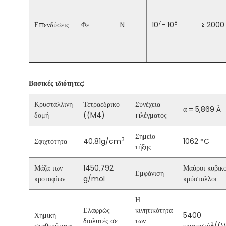
7
8
Επενδύσεις
Φε
N
10
- 10
≥ 2000
Βασικές ιδιότητες:
Κρυστάλλινη
Τετραεδρικό
Συνέχεια
α = 5,869 Å
δομή
((M4)
πλέγματος
Σημείο
3
Σφιχτότητα
40,81g/cm
1062 °C
τήξης
Μάζα των
1450,792
Μαύροι κυβικο
Εμφάνιση
κροταφίων
g/mol
κρύσταλλοι
Η
Ελαφρώς
κινητικότητα
Χημική
5400
διαλυτές σε
των
2