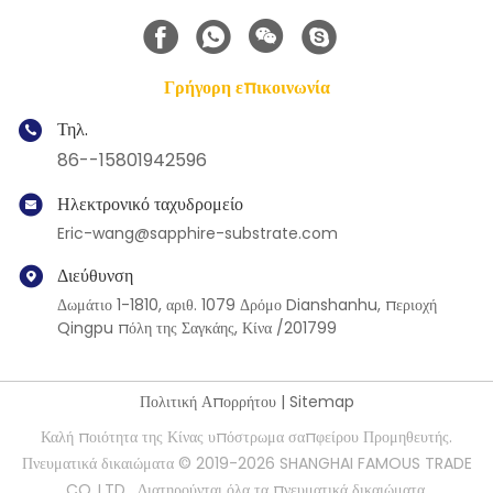
Γρήγορη επικοινωνία
Τηλ.
86--15801942596
Ηλεκτρονικό ταχυδρομείο
Eric-wang@sapphire-substrate.com
Διεύθυνση
Δωμάτιο 1-1810, αριθ. 1079 Δρόμο Dianshanhu, περιοχή
Qingpu πόλη της Σαγκάης, Κίνα /201799
Πολιτική Απορρήτου
|
Sitemap
Καλή ποιότητα της Κίνας υπόστρωμα σαπφείρου Προμηθευτής.
Πνευματικά δικαιώματα © 2019-2026 SHANGHAI FAMOUS TRADE
CO.,LTD . Διατηρούνται όλα τα πνευματικά δικαιώματα.