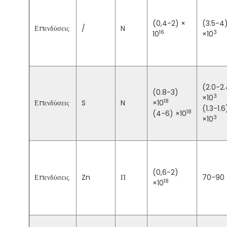
(0,4-2) ×
(3.5-4
Επενδύσεις
/
N
16
3
10
×10
(2.0-2
(0.8-3)
3
×10
18
Επενδύσεις
S
N
×10
(1.3-1.6
18
(4-6) ×10
3
×10
(0,6-2)
Επενδύσεις
Zn
Π
70-90
18
×10