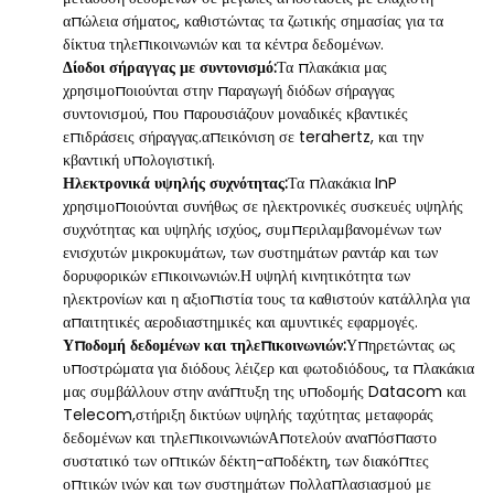
απώλεια σήματος, καθιστώντας τα ζωτικής σημασίας για τα
δίκτυα τηλεπικοινωνιών και τα κέντρα δεδομένων.
Δίοδοι σήραγγας με συντονισμό:
Τα πλακάκια μας
χρησιμοποιούνται στην παραγωγή διόδων σήραγγας
συντονισμού, που παρουσιάζουν μοναδικές κβαντικές
επιδράσεις σήραγγας.απεικόνιση σε terahertz, και την
κβαντική υπολογιστική.
Ηλεκτρονικά υψηλής συχνότητας:
Τα πλακάκια InP
χρησιμοποιούνται συνήθως σε ηλεκτρονικές συσκευές υψηλής
συχνότητας και υψηλής ισχύος, συμπεριλαμβανομένων των
ενισχυτών μικροκυμάτων, των συστημάτων ραντάρ και των
δορυφορικών επικοινωνιών.Η υψηλή κινητικότητα των
ηλεκτρονίων και η αξιοπιστία τους τα καθιστούν κατάλληλα για
απαιτητικές αεροδιαστημικές και αμυντικές εφαρμογές.
Υποδομή δεδομένων και τηλεπικοινωνιών:
Υπηρετώντας ως
υποστρώματα για διόδους λέιζερ και φωτοδιόδους, τα πλακάκια
μας συμβάλλουν στην ανάπτυξη της υποδομής Datacom και
Telecom,στήριξη δικτύων υψηλής ταχύτητας μεταφοράς
δεδομένων και τηλεπικοινωνιώνΑποτελούν αναπόσπαστο
συστατικό των οπτικών δέκτη-αποδέκτη, των διακόπτες
οπτικών ινών και των συστημάτων πολλαπλασιασμού με