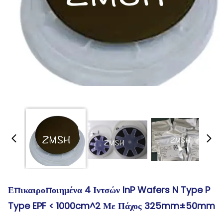
Επικαιροποιημένα 4 Ιντσών InP Wafers N Type P
Type EPF < 1000cm^2 Με Πάχος 325mm±50mm