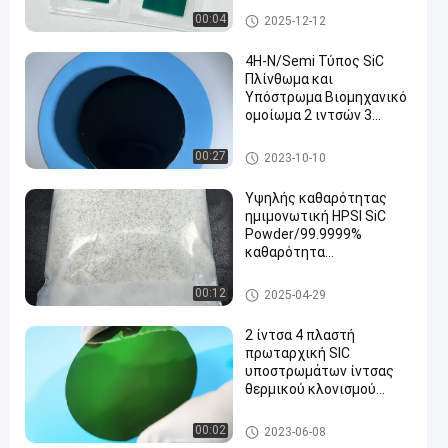
Γκοφρέτα καρβιδίου του πυρ
00:04
2025-12-12
ιτίου
4H-N/Semi Τύπος SiC
Πλίνθωμα και
Υπόστρωμα Βιομηχανικό
ομοίωμα 2 ιντσών 3
ιντσών 4 ιντσών 6 ιντσών
Γκοφρέτα καρβιδίου του πυρ
00:27
2023-10-10
ιτίου
Υψηλής καθαρότητας
ημιμονωτική HPSI SiC
Powder/99.9999%
καθαρότητα
Κρυστάλλινη ανάπτυξη
Γκοφρέτα καρβιδίου του πυρ
00:12
2025-04-29
ιτίου
2 ίντσα 4 πλαστή
πρωταρχική SIC
υποστρωμάτων ίντσας
θερμικού κλονισμού
ενιαία γκοφρέτα
καρβιδίου του πυριτίου
Γκοφρέτα καρβιδίου του πυρ
00:02
2023-06-08
αντίστασης κεραμική
ιτίου