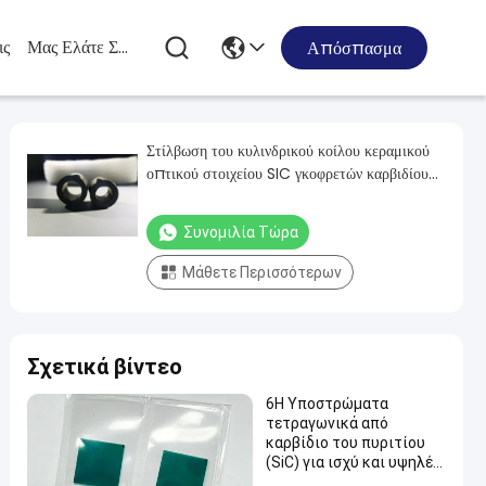
ις
Μας Ελάτε Σε Επαφή Με
Απόσπασμα
Στίλβωση του κυλινδρικού κοίλου κεραμικού
οπτικού στοιχείου SIC γκοφρετών καρβιδίου
του πυριτίου
Συνομιλία Τώρα
Μάθετε Περισσότερων
Σχετικά βίντεο
6H Υποστρώματα
τετραγωνικά από
καρβίδιο του πυριτίου
(SiC) για ισχύ και υψηλές
συχνότητες