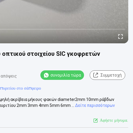
ύ οπτικού στοιχείου SIC γκοφρετών
συνομιλία τώρα
Συμμετοχή
 απόψεις
 πυριτίου στο σάπφειρο
 υψηλή ακρίβεια μήκους φακών diameter2mm 10mm ράβδων
υ πυριτίου 2mm 3mm 4mm 5mm 6mm ...
Δείτε περισσότερων
Αφήστε μήνυμα.