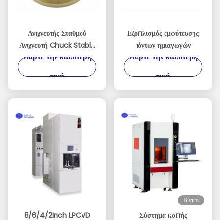
Ανιχνευτής Σταθμού
Εξοπλισμός εμφύτευσης
Ανιχνευτή Chuck Stable
ιόντων ημιαγωγών
Πάρτε την καλύτερη
Πάρτε την καλύτερη
Wafer Ανίχνευση και
Ηλεκτρική Δοκιμή
τιμή
τιμή
Βίντεο
8/6/4/2Inch LPCVD
Σύστημα κοπής