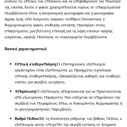
κίνδυνο τις οπτικές του επιδόσεις και να υποβαθμίσουν την ποιότητα
της εικόνας.Αυτός ο φακός χρησιμοποιείται ευρέως σε επαγγελματικά
περιβάλλοντα όπως η αστρονομική φωτογραφία και η φωτογραφία
άγριας ζωής υπό δυσμενείς καιρικές συνθήκες.Ουσιαστικά, ο
θερμομονωμένος φακός σταθερής εστίασης προσφέρει στους
επαγγελματίες μια βέλτιστη επιλογή για τη λήψη εικόνων υψηλής
ευκρίνειας, υψηλής ποιότητας σε συγκεκριμένα περιβάλλοντα.
Βασικά χαρακτηριστικά:
Οπτική σταθεροποίηση:
Ο επιστημονικός εξοπλισμός
εργαστηρίου είναι εξοπλισμένος με προηγμένη τεχνολογία
οπτικής σταθεροποίησης, εξασφαλίζοντας καθαρές και σταθερές
εικόνες για ακριβείς μετρήσεις.
Απομόνωση:
Ο εξοπλισμός απομονώνεται για να προστατεύεται
από εξωτερικούς παράγοντες που ενδέχεται να επηρεάσουν την
ακρίβεια των πειραμάτων, όπως οι διακυμάνσεις θερμοκρασίας ή
οι ηλεκτρομαγνητικές παρεμβολές.
Βαθμό πεδίου:
Με τη δυνατότητα ρύθμισης του βάθους πεδίου, ο
εξοπλισμός αυτός επιτρέπει την ακριβή εστίαση σε δείγματα