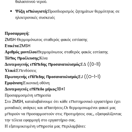
θαλασσινού νερού.
Ψύξη υπολογιστή:
Προσδιορισμός ζητημάτων θερμότητας σε
ηλεκτρονικές συσκευές
Προσαρμογή:
ZMSH Θερμομόνωτος σταθερός φακός εστίασης
Ετικέτα:
ZMSH
Αριθμός μοντέλου:
Θερμομόνωτος σταθερός φακός εστίασης
Τόπος προέλευσης:
Κίνα
Δευτερογενής επίπεδης προσανατολισμός:
ΕΔ ((0-11)
Υλικό:
Επενδύσεις
Πρωτογενής επίπεδης προσανατολισμός:
EJ ((O-1-1)
Εμφάνιση:
Εικονική οθόνη
Δευτερογενές επίπεδο μήκος:
18±1
Προσαρμοσμένη υπηρεσία
Στο ZMSH, καταλαβαίνουμε ότι κάθε επιστημονικό εργαστήριο έχει
μοναδικές ανάγκες και απαιτήσεις.Οι θερμομονωμένοι φακοί μας
μπορούν να προσαρμοστούν στις προτιμήσεις σας., εξασφαλίζοντας
την τέλεια εφαρμογή στο εργαστήριο σας.
Η εξατομικευμένη υπηρεσία μας περιλαμβάνει: