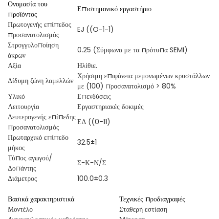
Ονομασία του
Επιστημονικό εργαστήριο
προϊόντος
Πρωτογενής επίπεδος
EJ ((O-1-1)
προσανατολισμός
Στρογγυλοποίηση
0.25 (Σύμφωνα με τα πρότυπα SEMI)
άκρων
Αξία
Ηλίθιε.
Χρήσιμη επιφάνεια μεμονωμένων κρυστάλλων
Δίδυμη ζώνη λαμελλών
με (100) προσανατολισμό > 80%
Υλικό
Επενδύσεις
Λειτουργία
Εργαστηριακές δοκιμές
Δευτερογενής επίπεδης
ΕΔ ((0-11)
προσανατολισμός
Πρωταρχικό επίπεδο
32.5±1
μήκος
Τύπος αγωγού/
Σ-Κ-Ν/Σ
Δοπάντης
Διάμετρος
100.0±0.3
Βασικά χαρακτηριστικά
Τεχνικές προδιαγραφές
Μοντέλο
Σταθερή εστίαση