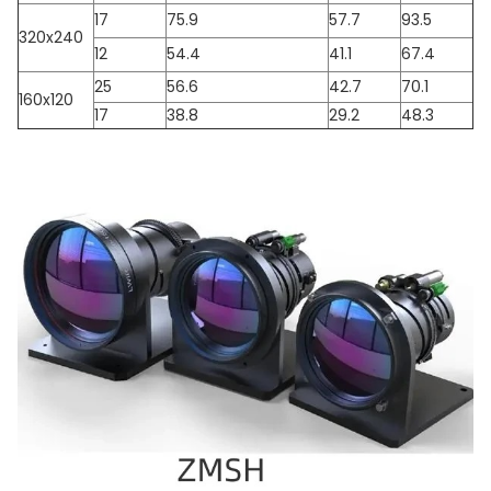
17
75.9
57.7
93.5
320x240
12
54.4
41.1
67.4
25
56.6
42.7
70.1
160x120
17
38.8
29.2
48.3