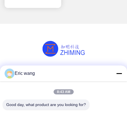
Πυριτίου (SiC)
(Ολοκληρωμένη Γραμμή
Διαχείρισης Μετά τη
Λείανση)
Κοινωνικά Μέσα
Eric wang
8:43 AM
Γρήγορη επικοινωνία
Good day, what product are you looking for?
Τηλ.
86--15801942596
Ηλεκτρονικό ταχυδρομείο