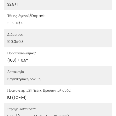
32.5±1
Τύπος Αγωγού/Dopant:
Σ-Κ-Ν/Σ
Διάμετρος:
100.0±0.3
Προσανατολισμός::
(100) ± 0,5°
Λειτουργία:
Εργαστηριακή Δοκιμή
Πρωτογενής Επίπεδης Προσανατολισμός::
EJ ((O-1-1)
Στρογγυλοποίηση::