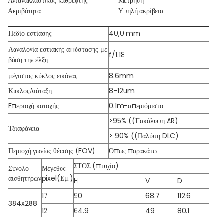
Αντανακλαστικός καθρέφτης
Μέτρηση
Ακριβότητα
Υψηλή ακρίβεια
Πεδίο εστίασης
40,0 mm
Α
αναλογία εστιακής απόστασης με
f/1.18
βάση την έλξη
μέγιστος κύκλος εικόνας
8.6mm
Κύκλος
Διάταξη
8-12um
F
περιοχή κατοχής
0.1m-απεριόριστο
>95% ((Πακάλυψη AR)
Τ
διαφάνεια
> 90% ((Παλύψη DLC)
Περιοχή γωνίας θέασης (FOV)
Όπως παρακάτω
ΣΤΟΣ (πτυχίο)
Σύνολο
Μέγεθος
αισθητήρων
pixel
(
Εμ.
)
H
V
D
17
90
68.7
112.6
384x288
12
64.9
49
80.1