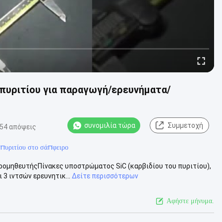
 πυριτίου για παραγωγή/ερευνήματα/
συνομιλία τώρα
Συμμετοχή
54 απόψεις
 πυριτίου στο σάπφειρο
ρομηθευτήςΠίνακες υποστρώματος SiC (καρβιδίου του πυριτίου),
3 ιντσών ερευνητικ...
Δείτε περισσότερων
Αφήστε μήνυμα.