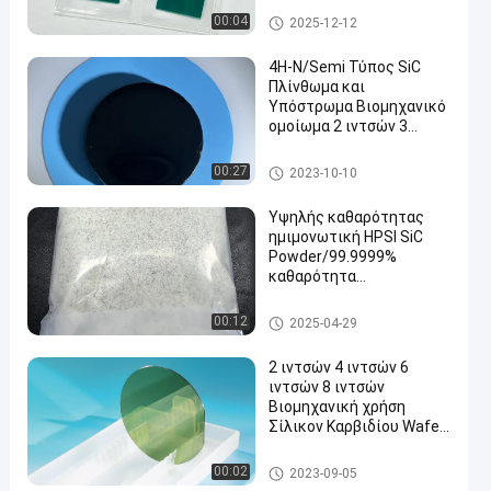
Γκοφρέτα καρβιδίου του πυρ
00:04
2025-12-12
ιτίου
4H-N/Semi Τύπος SiC
Πλίνθωμα και
Υπόστρωμα Βιομηχανικό
ομοίωμα 2 ιντσών 3
ιντσών 4 ιντσών 6 ιντσών
Γκοφρέτα καρβιδίου του πυρ
00:27
2023-10-10
ιτίου
Υψηλής καθαρότητας
ημιμονωτική HPSI SiC
Powder/99.9999%
καθαρότητα
Κρυστάλλινη ανάπτυξη
Γκοφρέτα καρβιδίου του πυρ
00:12
2025-04-29
ιτίου
2 ιντσών 4 ιντσών 6
ιντσών 8 ιντσών
Βιομηχανική χρήση
Σίλικον Καρβιδίου Wafer
με επιφανειακή
τραχύτητα ≤ 0,2nm
Γκοφρέτα καρβιδίου του πυρ
00:02
2023-09-05
ιτίου