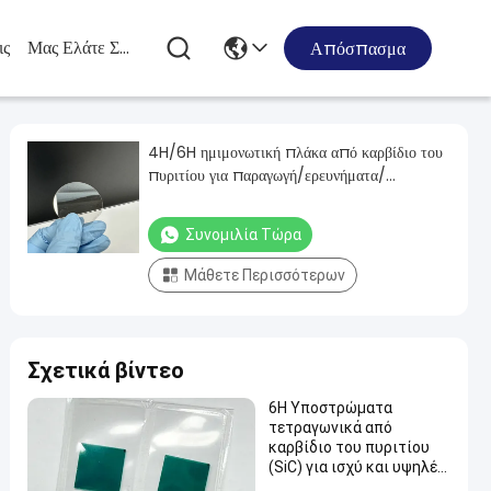
ις
Μας Ελάτε Σε Επαφή Με
Απόσπασμα
4H/6H ημιμονωτική πλάκα από καρβίδιο του
πυριτίου για παραγωγή/ερευνήματα/
κατάσταση ψεύτικη
Συνομιλία Τώρα
Μάθετε Περισσότερων
Σχετικά βίντεο
6H Υποστρώματα
τετραγωνικά από
καρβίδιο του πυριτίου
(SiC) για ισχύ και υψηλές
συχνότητες