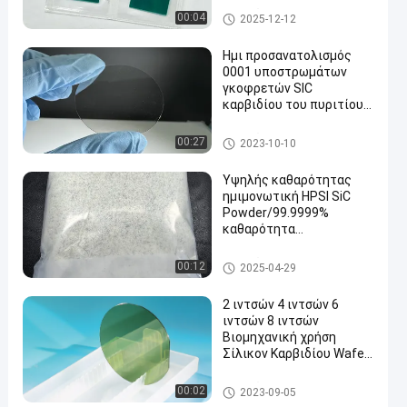
Γκοφρέτα καρβιδίου του πυρ
00:04
2025-12-12
ιτίου
Ημι προσανατολισμός
0001 υποστρωμάτων
γκοφρετών SIC
καρβιδίου του πυριτίου
μόνωσης τόξο/
στρέβλωση ≤50um
Γκοφρέτα καρβιδίου του πυρ
00:27
2023-10-10
ιτίου
Υψηλής καθαρότητας
ημιμονωτική HPSI SiC
Powder/99.9999%
καθαρότητα
Κρυστάλλινη ανάπτυξη
Γκοφρέτα καρβιδίου του πυρ
00:12
2025-04-29
ιτίου
2 ιντσών 4 ιντσών 6
ιντσών 8 ιντσών
Βιομηχανική χρήση
Σίλικον Καρβιδίου Wafer
με επιφανειακή
τραχύτητα ≤ 0,2nm
Γκοφρέτα καρβιδίου του πυρ
00:02
2023-09-05
ιτίου