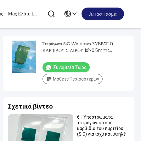
ις
Μας Ελάτε Σε Επαφή Με
Απόσπασμα
Τετράγωνο SiC Windows ΣΥΒΡΑΤΙΟ
ΚΑΡΒΙΔΟΥ ΣΙΛΙΚΟΥ 1x1x0.5mmt
ΣΥΒΡΑΤΙΟΣ ΣΙΚ
Συνομιλία Τώρα
Μάθετε Περισσότερων
Σχετικά βίντεο
6H Υποστρώματα
τετραγωνικά από
καρβίδιο του πυριτίου
(SiC) για ισχύ και υψηλές
συχνότητες