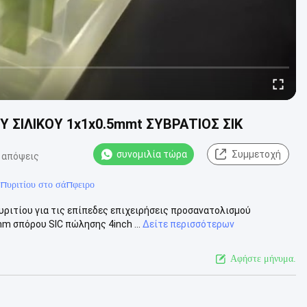
 ΣΙΛΙΚΟΥ 1x1x0.5mmt ΣΥΒΡΑΤΙΟΣ ΣΙΚ
συνομιλία τώρα
Συμμετοχή
 απόψεις
 πυριτίου στο σάπφειρο
υριτίου για τις επίπεδες επιχειρήσεις προσανατολισμού
m σπόρου SIC πώλησης 4inch ...
Δείτε περισσότερων
Αφήστε μήνυμα.