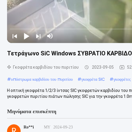
Τετράγωνο SiC Windows ΣΥΒΡΑΤΙΟ ΚΑΡΒΙΔΟΥ
Γκοφρέτα καρβιδίου του πυριτίου
2023-09-05
52
#
υπόστρωμα καρβιδίου του πυριτίου
#
γκοφρέτα SIC
#
γκοφρέτες
Η οπτική γκοφρέτα 1/2/3 ίντσας SIC γκοφρετών καρβιδίου του π
γκοφρετών πυριτίου πιάτων πώλησης SIC για την γκοφρέτα 1.0m
Μηνύματα επισκέπτη
Ro**i
MY
2024-09-23
R