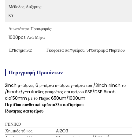
Μέθοδος Αύξησης:
KY
Δυνατότητα Προσφοράς:
1000pcs Ανά Μήνα
Επισημαίνω:
Γκοφρέτα σαπφείρου
, 
υπόστρωμα πυριτίου
Περιγραφή Προϊόντων
2inch μ-άξονας 6 ρ-άξονα α-άξονα γ-άξονα του /3inch 4inch το
/5inch»/γ-επίπεδες γκοφρέτες σαπφείρου SSP/DSP 6inch
dia150mm με το πάχος 650um/1000um
Περίπου συνθετικό κρύσταλλο σαπφείρου
Ιδιότητες σαπφείρου
ΓΕΝΙΚΟ
Χημικός τύπος
Al2O3