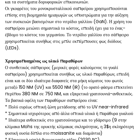
και τα συστήματα δορυφορικών επικοινωνιών.
Οι γκοφρέτες του μονοκρυσταλλικού σαπφείρου χρησιμοποιούνται
επίσης στη βιομηχανία ημιαγωγών ως υποστρώματα για την αύξηση
των συσκευών βασισμένων στο νιτρίδιο γαλλίου (GaN). Η χρήση του
σαπφείρου μειώνει σημαντικά το κόστος, επειδή έχει για το ένας-
έβδομο το κόστος του γερμανίου. Το νιτρίδιο γαλλίου στο σάπφειρο
χρησιμοποιείται συνήθως στις μπλε εκπέμπουσες φως διόδους
(LEDs).
Χρησιμοποιημένος ως υλικό παραθύρων
Ο συνθετικός σάπφειρος (μερικές φορές καλούμενος το γυαλί
σαπφείρου) χρησιμοποιείται συνήθως ως υλικό παραθύρων, επειδή
είναι και οι δύο ιδιαίτερα διαφανείς στα μήκη κύματος του φωτός
μεταξύ 150 NM (UV) και 5500 NM (IR) (το ορατό φάσμα επεκτείνει
περίπου 380 NM σε 750 NM, και εξαιρετικά γρατσουνιά-ανθεκτικός.
Τα βασικά οφέλη των παραθύρων σαπφείρου είναι:
* Πολύ ευρέως οπτική ζώνη μετάδοσης από το UV near-infrared
* Σημαντικά ισχυρότερος από άλλα οπτικά υλικά ή παράθυρα γυαλιού
* Ιδιαίτερα ανθεκτικός στο γρατσούνισμα και το γδάρσιμο (9 στην
κλίμακα Mohs της ορυκτής κλίμακας σκληρότητας, η 3$η σκληρότερη
φυσική ουσία δίπλα στο moissanite και διαμάντια)
* Εξαιρετικά υψηλή θερμοκρασία τήξης (2030 °C)