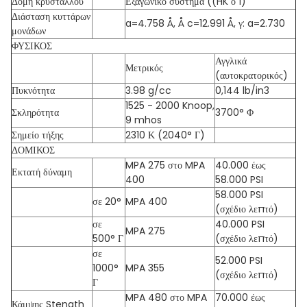
Δομή κρυστάλλου
Εξαγωνικό σύστημα ((HK ο 1)
Διάσταση κυττάρων
a=4.758 Å, Å c=12.991 Å, γ: a=2.730
μονάδων
ΦΥΣΙΚΟΣ
Αγγλικά
Μετρικός
(αυτοκρατορικός)
Πυκνότητα
3.98 g/cc
0,144 lb/in3
1525 - 2000 Knoop,
Σκληρότητα
3700° Φ
9 mhos
Σημείο τήξης
2310 Κ (2040° Γ)
ΔΟΜΙΚΟΣ
MPA 275 στο MPA
40.000 έως
Εκτατή δύναμη
400
58.000 PSI
58.000 PSI
σε 20°
MPA 400
(σχέδιο λεπτό)
σε
40.000 PSI
MPA 275
500° Γ
(σχέδιο λεπτό)
σε
52.000 PSI
1000°
MPA 355
(σχέδιο λεπτό)
Γ
MPA 480 στο MPA
70.000 έως
Κάμψης Stength