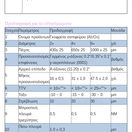
Προδιαγραφή για τα υποστρώματα
Στοιχείο
Παράμετρος
Προδιαγραφή
Μονάδα
1
Όνομα προϊόντων
Γκοφρέτα σαπφείρου (Al
Ο
)
2
3
2
Διάμετρος
2»
4»
6»
χιλ.
3
Πάχος
430± 25
650± 25
1000 ± 25
μm
Προσανατολισμός
Γαρμένος μ-άξονας 0.2°/0.35°± 0.1°
4
βαθμός
επιφάνειας
γ-αεροπλάνων (0001)
Αρχικό επίπεδο
Α-άξονας (11-20) ± 0.2°
βαθμός
5
Μήκος
16 ± 0,5
31 ± 1,0
47.5 ± 2,0
χιλ.
προσανατολισμού
< 10="">
< 10="">
< 25="">
6
TTV
μm
7
Τόξο
-10 ~ 0
-15 ~ 0
-30 ~ 0
μm
8
Στρέβλωση
10
20
30
μm
Μπροστινή
9
πλευρά
0,5
0,5
0,5
NM
τραχύτητας
Πίσω πλευρά
10
1.0
± 0,3
μm