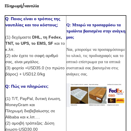
Πληρωμή/ναυτιλία
Q
:
Ποιος είναι ο τρόπος της
ναυτιλίας και του κόστους;
Q: Μπορώ να προσαρμόσω τα
προϊόντα βασισμένα στην ανάγκη
(1) δεχόμαστε
DHL, τη Fedex,
μου;
TNT, το UPS, το EMS, SF
και το
κ.λπ.
Ναι, μπορούμε να προσαρμόσουμε
(2) εάν έχετε το σαφή αριθμό
το υλικό, τις προδιαγραφές και το
σας, είναι μεγάλος.
οπτικό επίστρωμα για τα οπτικά
(3)
φορτίο =USD35.0 (το πρώτο
συστατικά σας βασισμένα στις
βάρος) + USD12.0/kg
ανάγκες σας.
Q: Πώς να πληρώσει;
(1) T/T, PayPal, δυτική ένωση,
MoneyGram και
Πληρωμή διαβεβαίωσης σε
Alibaba και κ.λπ….
(2) αμοιβή τράπεζας:
Δύση
ένωση-USD30.00