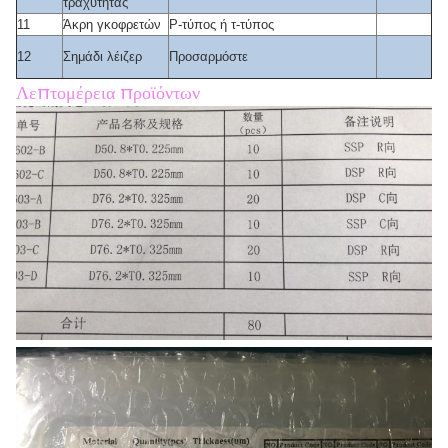
τραχύτητας
11
Άκρη γκοφρετών
Ρ-τύπος ή τ-τύπος
12
Σημάδι λέιζερ
Προσαρμόστε
Λεπτομέρεια προϊόντων