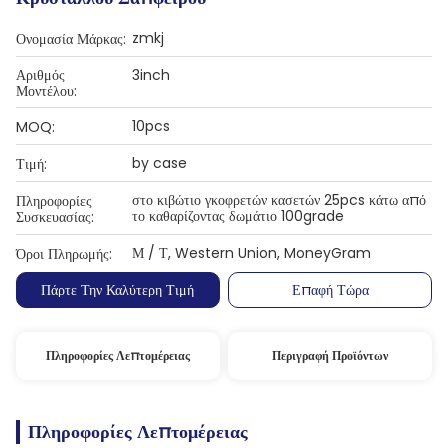
zmkj
Ονομασία Μάρκας:
Αριθμός
3inch
Μοντέλου:
10pcs
MOQ:
by case
Τιμή:
στο κιβώτιο γκοφρετών κασετών 25pcs κάτω από
Πληροφορίες
το καθαρίζοντας δωμάτιο 100grade
Συσκευασίας:
Μ / Τ, Western Union, MoneyGram
Όροι Πληρωμής:
Πάρτε Την Καλύτερη Τιμή
Επαφή Τώρα
Πληροφορίες Λεπτομέρειας
Περιγραφή Προϊόντων
Πληροφορίες Λεπτομέρειας