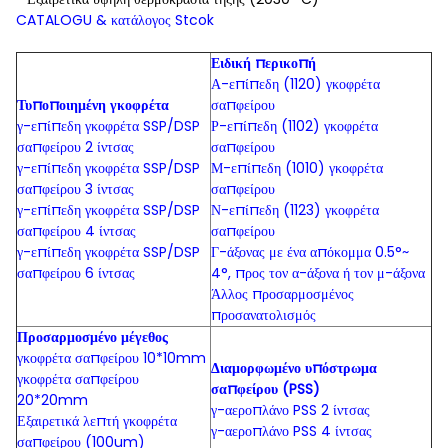
CATALOGU & κατάλογος Stcok
Ειδική περικοπή
Α-επίπεδη (1120) γκοφρέτα
Τυποποιημένη γκοφρέτα
σαπφείρου
γ-επίπεδη γκοφρέτα SSP/DSP
Ρ-επίπεδη (1102) γκοφρέτα
σαπφείρου 2 ίντσας
σαπφείρου
γ-επίπεδη γκοφρέτα SSP/DSP
Μ-επίπεδη (1010) γκοφρέτα
σαπφείρου 3 ίντσας
σαπφείρου
γ-επίπεδη γκοφρέτα SSP/DSP
Ν-επίπεδη (1123) γκοφρέτα
σαπφείρου 4 ίντσας
σαπφείρου
γ-επίπεδη γκοφρέτα SSP/DSP
Γ-άξονας με ένα απόκομμα 0.5°~
σαπφείρου 6 ίντσας
4°, προς τον α-άξονα ή τον μ-άξονα
Άλλος προσαρμοσμένος
προσανατολισμός
Προσαρμοσμένο μέγεθος
γκοφρέτα σαπφείρου 10*10mm
Διαμορφωμένο υπόστρωμα
γκοφρέτα σαπφείρου
σαπφείρου (PSS)
20*20mm
γ-αεροπλάνο PSS 2 ίντσας
Εξαιρετικά λεπτή γκοφρέτα
γ-αεροπλάνο PSS 4 ίντσας
σαπφείρου (100um)