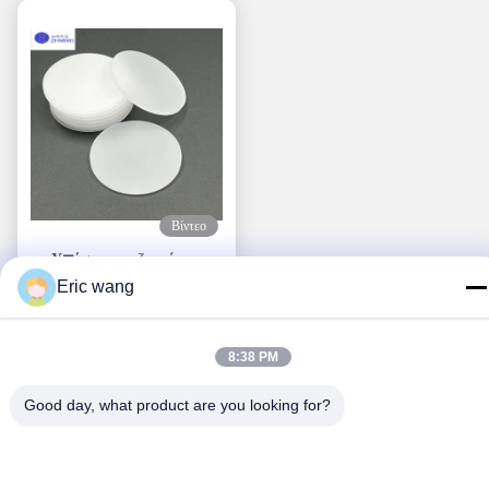
να είναι χαμηλότερη από
100 μm
Βίντεο
Υπόστρωμα ζαφείριου
καθαρού χρώματος για
Eric wang
Πάρτε την καλύτερη
επεξεργασία
τιμή
8:38 PM
Good day, what product are you looking for?