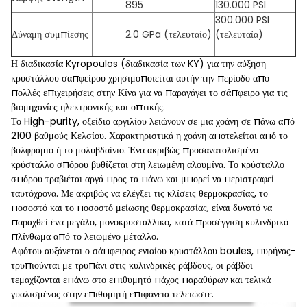
895
130.000 PSI
300.000 PSI
Δύναμη συμπίεσης
2.0 GPa (τελευταίο)
(τελευταία)
Η διαδικασία Kyropoulos (διαδικασία των KY) για την αύξηση
κρυστάλλου σαπφείρου χρησιμοποιείται αυτήν την περίοδο από
πολλές επιχειρήσεις στην Κίνα για να παραγάγει το σάπφειρο για τις
βιομηχανίες ηλεκτρονικής και οπτικής.
Το High-purity, οξείδιο αργιλίου λειώνουν σε μια χοάνη σε πάνω από
2100 βαθμούς Κελσίου. Χαρακτηριστικά η χοάνη αποτελείται από το
βολφράμιο ή το μολυβδαίνιο. Ένα ακριβώς προσανατολισμένο
κρύσταλλο σπόρου βυθίζεται στη λειωμένη αλουμίνα. Το κρύσταλλο
σπόρου τραβιέται αργά προς τα πάνω και μπορεί να περιστραφεί
ταυτόχρονα. Με ακριβώς να ελέγξει τις κλίσεις θερμοκρασίας, το
ποσοστό και το ποσοστό μείωσης θερμοκρασίας, είναι δυνατό να
παραχθεί ένα μεγάλο, μονοκρυσταλλικό, κατά προσέγγιση κυλινδρικό
πλίνθωμα από το λειωμένο μέταλλο.
Αφότου αυξάνεται ο σάπφειρος ενιαίου κρυστάλλου boules, πυρήνας-
τρυπιούνται με τρυπάνι στις κυλινδρικές ράβδους, οι ράβδοι
τεμαχίζονται επάνω στο επιθυμητό πάχος παραθύρων και τελικά
γυαλισμένος στην επιθυμητή επιφάνεια τελειώστε.