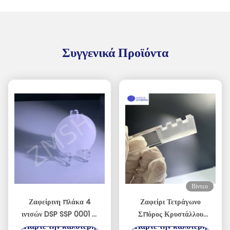
Συγγενικά Προϊόντα
Βίντεο
Ζαφείρινη πλάκα 4
Ζαφείρι Τετράγωνο
ιντσών DSP SSP 0001 C
Σπόρος Κρυστάλλου
Πάρτε την καλύτερη
Πάρτε την καλύτερη
Πλάνο Αποδέχομαι
Ακριβείας