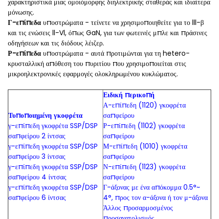
χαρακτηριστικά μιας ομοιόμορφης διηλεκτρικής σταθεράς και ιδιαίτερα
μόνωσης.
Γ-επίπεδα
υποστρώματα - τείνετε να χρησιμοποιηθείτε για το lll-β
και τις ενώσεις ll-Vl, όπως GaN, για των φωτεινές μπλε και πράσινες
οδηγήσεων και τις διόδους λέιζερ.
Ρ-επίπεδα
υποστρώματα - αυτά προτιμώνται για τη hetero-
κρυσταλλική απόθεση του πυριτίου που χρησιμοποιείται στις
μικροηλεκτρονικές εφαρμογές ολοκληρωμένου κυκλώματος.
Ειδική περικοπή
Α-επίπεδη (1120) γκοφρέτα
Τυποποιημένη γκοφρέτα
σαπφείρου
γ-επίπεδη γκοφρέτα SSP/DSP
Ρ-επίπεδη (1102) γκοφρέτα
σαπφείρου 2 ίντσας
σαπφείρου
γ-επίπεδη γκοφρέτα SSP/DSP
Μ-επίπεδη (1010) γκοφρέτα
σαπφείρου 3 ίντσας
σαπφείρου
γ-επίπεδη γκοφρέτα SSP/DSP
Ν-επίπεδη (1123) γκοφρέτα
σαπφείρου 4 ίντσας
σαπφείρου
γ-επίπεδη γκοφρέτα SSP/DSP
Γ-άξονας με ένα απόκομμα 0.5°~
σαπφείρου 6 ίντσας
4°, προς τον α-άξονα ή τον μ-άξονα
Άλλος προσαρμοσμένος
προσανατολισμός