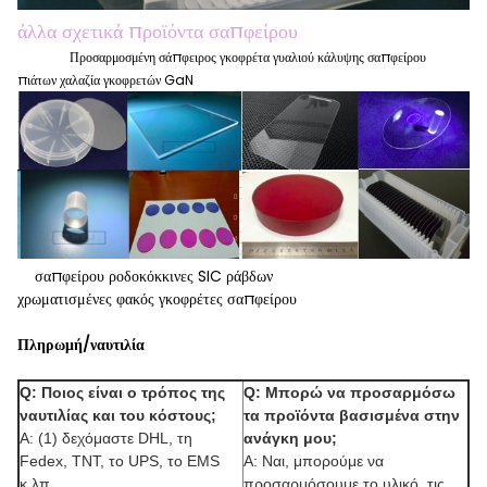
άλλα σχετικά προϊόντα σαπφείρου
Προσαρμοσμένη σάπφειρος γκοφρέτα γυαλιού κάλυψης σαπφείρου
πιάτων χαλαζία γκοφρετών GaN
σαπφείρου ροδοκόκκινες SIC ράβδων
χρωματισμένες φακός γκοφρέτες σαπφείρου
Πληρωμή/ναυτιλία
Q: Ποιος είναι ο τρόπος της
Q: Μπορώ να προσαρμόσω
ναυτιλίας και του κόστους;
τα προϊόντα βασισμένα στην
Α: (1) δεχόμαστε DHL, τη
ανάγκη μου;
Fedex, TNT, το UPS, το EMS
Α: Ναι, μπορούμε να
κ.λπ.
προσαρμόσουμε το υλικό, τις