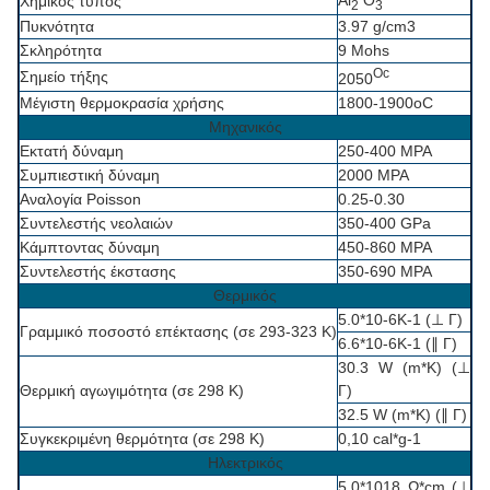
Al
Ο
Χημικός τύπος
2
3
Πυκνότητα
3.97 g/cm3
Σκληρότητα
9 Mohs
Oc
Σημείο τήξης
2050
Μέγιστη θερμοκρασία χρήσης
1800-1900oC
Μηχανικός
Εκτατή δύναμη
250-400 MPA
Συμπιεστική δύναμη
2000 MPA
Αναλογία Poisson
0.25-0.30
Συντελεστής νεολαιών
350-400 GPa
Κάμπτοντας δύναμη
450-860 MPA
Συντελεστής έκστασης
350-690 MPA
Θερμικός
5.0*10-6K-1 (⊥ Γ)
Γραμμικό ποσοστό επέκτασης (σε 293-323 Κ)
6.6*10-6K-1 (∥ Γ)
30.3 W (m*K) (⊥
Θερμική αγωγιμότητα (σε 298 Κ)
Γ)
32.5 W (m*K) (∥ Γ)
Συγκεκριμένη θερμότητα (σε 298 Κ)
0,10 cal*g-1
Ηλεκτρικός
5.0*1018 Ω*cm (⊥