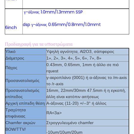
γ-άξονας 1.0mm/1.3mmm SSP
dsp γ-άξονας 0.65mm/0.8mm/1.0mmt
6inch
Προδιαγραφή για τα υποστρώματα
Υλικό
Υψηλή αγνότητα, Al2O3, σάπφειρος
Διάμετρος
1», 2», 3», 4», 5», 6», 7», 8»
0.43mm, 0.65mm, 1mm ή άλλο σε πιό
Πάχος
rquest
γ-αεροπλάνο (0001) ή α-άξονας το /m-axis
Προσανατολισμός
το /r-axis
Προσανατολισμός
16mm, 22mm/30mm 47.5mm ή η εγκοπή,
επίπεδος
άλλη είναι κατόπιν αιτήσεως
Αρχική επίπεδη θέση
Α-άξονας (11-20) +/--3°
ή άλλος
Τραχύτητα
RA
<3a>
επιφάνειας
Chamfer ακρών
Στρογγυλευμένο chamfer
BOW/TTV/
-10um/10um/20um