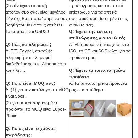
(2) εάν έχετε το σαφή
προδιαγραφές και το οπτικό
απολογισμό σας, είναι μεγάλος.
επίστρωμα για τα οπτικά
Εάν όχι, θα μπορούσαμε να σας
συστατικά σας βασισμένα στις
βοηθήσουμε να τους στείλετε.
ανάγκες σας.
Το φορτίο είναι USD30
Q: Έχετε την έκθεση
επιθεώρησης για το υλικό;
Q: Πώς να πληρώσει;
Α: Μπορούμε να παρέχουμε το
Α: T/T, Paypal, ασφαλής
ISO, το CE και SGS κ.λπ. για τα
πληρωμή και πληρωμή
προϊόντα μας.
διαβεβαίωσης στο Alibaba.com
και κ.λπ….
Q: Έχετε τα τυποποιημένα
προϊόντα;
Q: Ποιο είναι MOQ σας;
Α: Τα τυποποιημένα προϊόντα
Α: (1) για τον κατάλογο, το MOQ
μας στο απόθεμα.
είναι 5pcs.
(2) για τα προσαρμοσμένα
προϊόντα, το MOQ είναι 10pcs-
20pcs.
Q: Ποιος είναι ο χρόνος
παράδοσης;