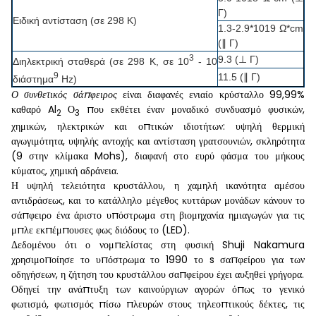
Γ)
Ειδική αντίσταση (σε 298 Κ)
1.3-2.9*1019 Ω*cm
(∥ Γ)
3
9.3 (⊥ Γ)
Διηλεκτρική σταθερά (σε 298 Κ, σε 10
- 10
9
11.5 (∥ Γ)
διάστημα
Hz)
Ο συνθετικός σάπφειρος
είναι διαφανές ενιαίο κρύσταλλο 99,99%
καθαρό Al
Ο
που εκθέτει έναν μοναδικό συνδυασμό φυσικών,
2
3
χημικών, ηλεκτρικών και οπτικών ιδιοτήτων: υψηλή θερμική
αγωγιμότητα, υψηλής αντοχής και αντίσταση γρατσουνιών, σκληρότητα
(9 στην κλίμακα Mohs), διαφανή στο ευρύ φάσμα του μήκους
κύματος, χημική αδράνεια.
Η υψηλή τελειότητα κρυστάλλου, η χαμηλή ικανότητα αμέσου
αντιδράσεως, και το κατάλληλο μέγεθος κυττάρων μονάδων κάνουν το
σάπφειρο ένα άριστο υπόστρωμα στη βιομηχανία ημιαγωγών για τις
μπλε εκπέμπουσες φως διόδους το (LED).
Δεδομένου ότι ο νομπελίστας στη φυσική Shuji Nakamura
χρησιμοποίησε το υπόστρωμα το 1990 το s σαπφείρου για των
οδηγήσεων, η ζήτηση του κρυστάλλου σαπφείρου έχει αυξηθεί γρήγορα.
Οδηγεί την ανάπτυξη των καινούργιων αγορών όπως το γενικό
φωτισμό, φωτισμός πίσω πλευρών στους τηλεοπτικούς δέκτες, τις