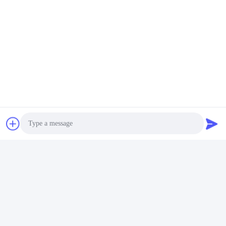
να είναι χαμηλότερη από
100 μm
Βίντεο
Υπόστρωμα ζαφείριου
καθαρού χρώματος για
Πάρτε την καλύτερη
επεξεργασία
τιμή
Photo
Video Call
Audio Call