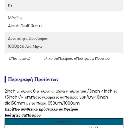
KY
Μέγεθος:
4inch Dia100mm
Δυνατότητα Προσφοράς:
1000pcs Ανά Μήνα
Επισημαίνω:
υλικό σαπφείρου
, 
υπόστρωμα πυριτίου
Περιγραφή Προϊόντων
2inch μ-άξονας 6 ρ-άξονα α-άξονα γ-άξονα του /3inch 4inch το
/5inch»/γ-επίπεδες γκοφρέτες σαπφείρου SSP/DSP 6inch
dia150mm με το πάχος 650um/1000um
Περίπου συνθετικό κρύσταλλο σαπφείρου
Ιδιότητες σαπφείρου
Φυσικός