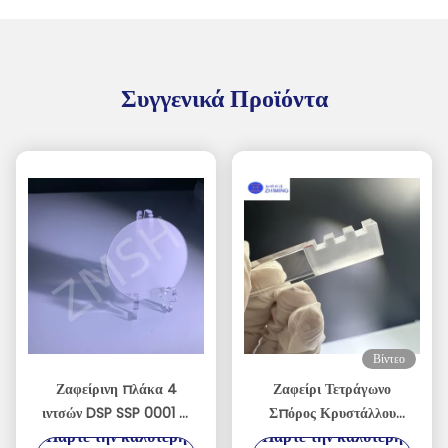
Συγγενικά Προϊόντα
Βίντεο
Ζαφείρινη πλάκα 4
Ζαφείρι Τετράγωνο
ιντσών DSP SSP 0001 C
Σπόρος Κρυστάλλου
Πάρτε την καλύτερη
Πάρτε την καλύτερη
Πλάνο Αποδέχομαι
Ακριβείας