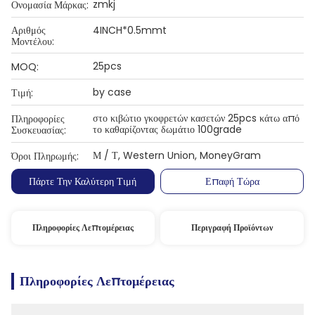
zmkj
Ονομασία Μάρκας:
Αριθμός
4INCH*0.5mmt
Μοντέλου:
25pcs
MOQ:
by case
Τιμή:
στο κιβώτιο γκοφρετών κασετών 25pcs κάτω από
Πληροφορίες
το καθαρίζοντας δωμάτιο 100grade
Συσκευασίας:
Μ / Τ, Western Union, MoneyGram
Όροι Πληρωμής:
Πάρτε Την Καλύτερη Τιμή
Επαφή Τώρα
Πληροφορίες Λεπτομέρειας
Περιγραφή Προϊόντων
Πληροφορίες Λεπτομέρειας