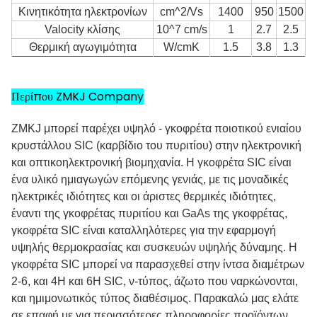
Κινητικότητα ηλεκτρονίων
cm^2/Vs
1400
950
1500
Valocity κλίσης
10^7 cm/s
1
2.7
2.5
Θερμική αγωγιμότητα
W/cmK
1.5
3.8
1.3
Περίπου ZMKJ Company
ZMKJ μπορεί παρέχει υψηλό - γκοφρέτα ποιοτικού ενιαίου
κρυστάλλου SIC (καρβίδιο του πυριτίου) στην ηλεκτρονική
και οπτικοηλεκτρονική βιομηχανία. Η γκοφρέτα SIC είναι
ένα υλικό ημιαγωγών επόμενης γενιάς, με τις μοναδικές
ηλεκτρικές ιδιότητες και οι άριστες θερμικές ιδιότητες,
έναντι της γκοφρέτας πυριτίου και GaAs της γκοφρέτας,
γκοφρέτα SIC είναι καταλληλότερες για την εφαρμογή
υψηλής θερμοκρασίας και συσκευών υψηλής δύναμης. Η
γκοφρέτα SIC μπορεί να παρασχεθεί στην ίντσα διαμέτρων
2-6, και 4H και 6H SIC, ν-τύπος, άζωτο που ναρκώνονται,
και ημιμονωτικός τύπος διαθέσιμος. Παρακαλώ μας ελάτε
σε επαφή με για περισσότερες πληροφορίες προϊόντων.