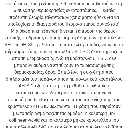
εξετάστηκε, και η εξίσωση Sellmier του μεταβλητού δείκτη
διάθλασης θερμοκρασίας εγκαταστάθηκε. Η ενιαία
πρότυπη θεωρία ταλαντωτών χρησιμοποιήθηκε για να
υπολογίσει τη διασπορά του θερμο-οπτικού συντελεστή.
Μια θεωρητική εξήγηση δίνεται η επιρροή της θερμο-
οπτικής επίδρασης στο ταίριασμα φάσης των κρυστάλλων
4H- και 6H-SIC μελετάται. Τα αποτελέσματα δείχνουν ότι το
ταίριασμα φάσης των κρυστάλλων 4H-SIC δεν επηρεάζεται
από τη θερμοκρασία, ενώ τα κρύσταλλα 6H-SIC δεν
μπορούν ακόμα να επιτύχουν το ταίριασμα φάσης
θερμοκρασίας. όρος. Επιπλέον, η συχνότητα που
διπλασιάζει τον παράγοντα του ημιμονωτικού κρυστάλλου
4H-SIC εξετάστηκε με τη μέθοδο περιθωρίου
κατασκευαστών. Δεύτερον, η οπτικές παραγωγή
παραμέτρου femtosecond και η απόδοση ενίσχυσης του
κρυστάλλου 4H-SIC μελετώνται. Η φάση που ταιριάζουν
με, το ταίριασμα ταχύτητας ομάδας, η καλύτερη μη-
collinear γωνία και το καλύτερο μήκος κρυστάλλου του
κρυστάλλου 4H-SIC που αντλούνται από το λέιζερ 800nm