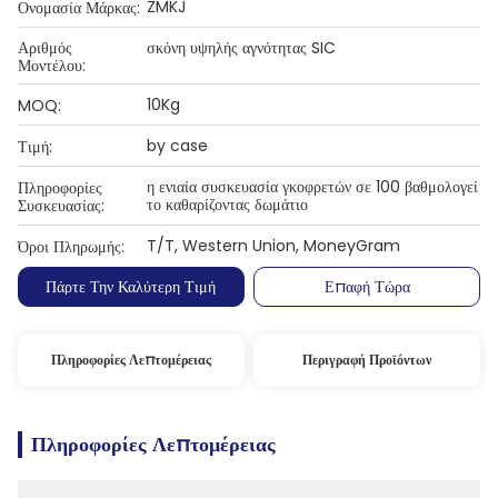
ZMKJ
Ονομασία Μάρκας:
Αριθμός
σκόνη υψηλής αγνότητας SIC
Μοντέλου:
10Kg
MOQ:
by case
Τιμή:
η ενιαία συσκευασία γκοφρετών σε 100 βαθμολογεί
Πληροφορίες
το καθαρίζοντας δωμάτιο
Συσκευασίας:
T/T, Western Union, MoneyGram
Όροι Πληρωμής:
Πάρτε Την Καλύτερη Τιμή
Επαφή Τώρα
Πληροφορίες Λεπτομέρειας
Περιγραφή Προϊόντων
Πληροφορίες Λεπτομέρειας