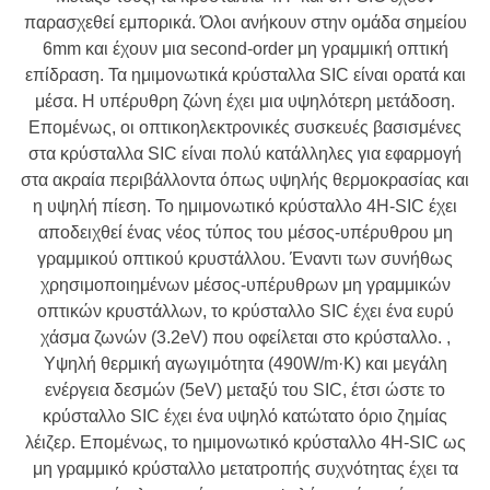
παρασχεθεί εμπορικά. Όλοι ανήκουν στην ομάδα σημείου
6mm και έχουν μια second-order μη γραμμική οπτική
επίδραση. Τα ημιμονωτικά κρύσταλλα SIC είναι ορατά και
μέσα. Η υπέρυθρη ζώνη έχει μια υψηλότερη μετάδοση.
Επομένως, οι οπτικοηλεκτρονικές συσκευές βασισμένες
στα κρύσταλλα SIC είναι πολύ κατάλληλες για εφαρμογή
στα ακραία περιβάλλοντα όπως υψηλής θερμοκρασίας και
η υψηλή πίεση. Το ημιμονωτικό κρύσταλλο 4H-SIC έχει
αποδειχθεί ένας νέος τύπος του μέσος-υπέρυθρου μη
γραμμικού οπτικού κρυστάλλου. Έναντι των συνήθως
χρησιμοποιημένων μέσος-υπέρυθρων μη γραμμικών
οπτικών κρυστάλλων, το κρύσταλλο SIC έχει ένα ευρύ
χάσμα ζωνών (3.2eV) που οφείλεται στο κρύσταλλο. ,
Υψηλή θερμική αγωγιμότητα (490W/m·Κ) και μεγάλη
ενέργεια δεσμών (5eV) μεταξύ του SIC, έτσι ώστε το
κρύσταλλο SIC έχει ένα υψηλό κατώτατο όριο ζημίας
λέιζερ. Επομένως, το ημιμονωτικό κρύσταλλο 4H-SIC ως
μη γραμμικό κρύσταλλο μετατροπής συχνότητας έχει τα