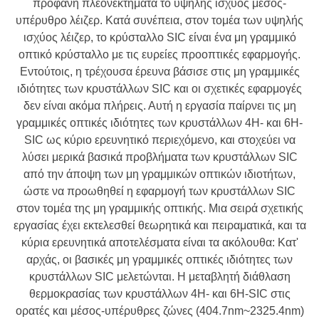
προφανή πλεονεκτήματα το υψηλής ισχύος μέσος-
υπέρυθρο λέιζερ. Κατά συνέπεια, στον τομέα των υψηλής
ισχύος λέιζερ, το κρύσταλλο SIC είναι ένα μη γραμμικό
οπτικό κρύσταλλο με τις ευρείες προοπτικές εφαρμογής.
Εντούτοις, η τρέχουσα έρευνα βάσισε στις μη γραμμικές
ιδιότητες των κρυστάλλων SIC και οι σχετικές εφαρμογές
δεν είναι ακόμα πλήρεις. Αυτή η εργασία παίρνει τις μη
γραμμικές οπτικές ιδιότητες των κρυστάλλων 4H- και 6H-
SIC ως κύριο ερευνητικό περιεχόμενο, και στοχεύει να
λύσει μερικά βασικά προβλήματα των κρυστάλλων SIC
από την άποψη των μη γραμμικών οπτικών ιδιοτήτων,
ώστε να προωθηθεί η εφαρμογή των κρυστάλλων SIC
στον τομέα της μη γραμμικής οπτικής. Μια σειρά σχετικής
εργασίας έχει εκτελεσθεί θεωρητικά και πειραματικά, και τα
κύρια ερευνητικά αποτελέσματα είναι τα ακόλουθα: Κατ'
αρχάς, οι βασικές μη γραμμικές οπτικές ιδιότητες των
κρυστάλλων SIC μελετώνται. Η μεταβλητή διάθλαση
θερμοκρασίας των κρυστάλλων 4H- και 6H-SIC στις
ορατές και μέσος-υπέρυθρες ζώνες (404.7nm~2325.4nm)