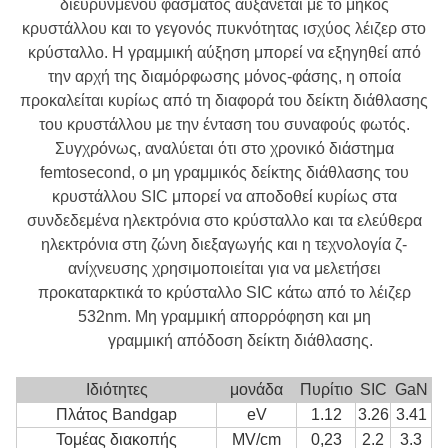
διευρυνμένου φάσματος αυξάνεται με το μήκος
κρυστάλλου και το γεγονός πυκνότητας ισχύος λέιζερ στο
κρύσταλλο. Η γραμμική αύξηση μπορεί να εξηγηθεί από
την αρχή της διαμόρφωσης μόνος-φάσης, η οποία
προκαλείται κυρίως από τη διαφορά του δείκτη διάθλασης
του κρυστάλλου με την ένταση του συναφούς φωτός.
Συγχρόνως, αναλύεται ότι στο χρονικό διάστημα
femtosecond, ο μη γραμμικός δείκτης διάθλασης του
κρυστάλλου SIC μπορεί να αποδοθεί κυρίως στα
συνδεδεμένα ηλεκτρόνια στο κρύσταλλο και τα ελεύθερα
ηλεκτρόνια στη ζώνη διεξαγωγής και η τεχνολογία ζ-
ανίχνευσης χρησιμοποιείται για να μελετήσει
προκαταρκτικά το κρύσταλλο SIC κάτω από το λέιζερ
532nm. Μη γραμμική απορρόφηση και μη
γραμμική απόδοση δείκτη διάθλασης.
Ιδιότητες
μονάδα
Πυρίτιο
SIC
GaN
Πλάτος Bandgap
eV
1.12
3.26
3.41
Τομέας διακοπής
MV/cm
0,23
2.2
3.3