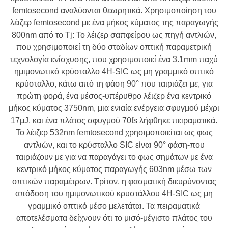
femtosecond αναλύονται θεωρητικά. Χρησιμοποίηση του
λέιζερ femtosecond με ένα μήκος κύματος της παραγωγής
800nm από το Tj: Το λέιζερ σαπφείρου ως πηγή αντλιών,
που χρησιμοποιεί τη δύο σταδίων οπτική παραμετρική
τεχνολογία ενίσχυσης, που χρησιμοποιεί ένα 3.1mm παχύ
ημιμονωτικό κρύσταλλο 4H-SIC ως μη γραμμικό οπτικό
κρύσταλλο, κάτω από τη φάση 90° που ταιριάζει με, για
πρώτη φορά, ένα μέσος-υπέρυθρο λέιζερ ένα κεντρικό
μήκος κύματος 3750nm, μια ενιαία ενέργεια σφυγμού μέχρι
17μJ, και ένα πλάτος σφυγμού 70fs λήφθηκε πειραματικά.
Το λέιζερ 532nm femtosecond χρησιμοποιείται ως φως
αντλιών, και το κρύσταλλο SIC είναι 90° φάση-που
ταιριάζουν με για να παραγάγει το φως σημάτων με ένα
κεντρικό μήκος κύματος παραγωγής 603nm μέσω των
οπτικών παραμέτρων. Τρίτον, η φασματική διευρύνοντας
απόδοση του ημιμονωτικού κρυστάλλου 4H-SIC ως μη
γραμμικό οπτικό μέσο μελετάται. Τα πειραματικά
αποτελέσματα δείχνουν ότι το μισό-μέγιστο πλάτος του