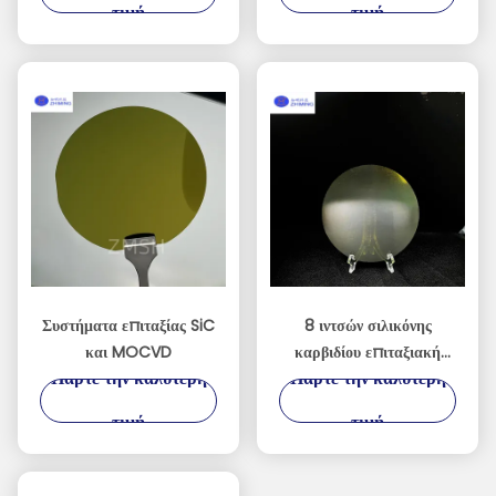
τιμή
τιμή
Semiconductor
Συστήματα επιταξίας SiC
8 ιντσών σιλικόνης
και MOCVD
καρβιδίου επιταξιακή
Πάρτε την καλύτερη
Πάρτε την καλύτερη
βάρη (SiC Epi Wafer)
τιμή
τιμή