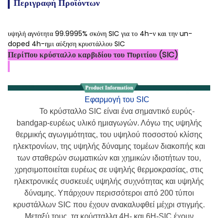
Περιγραφή Προϊόντων
υψηλή αγνότητα 99.9995% σκόνη SIC για το 4h-ν και την un-
doped 4h-ημι αύξηση κρυστάλλου SIC
Περίπου κρύσταλλο καρβιδίου του πυριτίου (SIC)
Εφαρμογή του SIC
Το κρύσταλλο SIC είναι ένα σημαντικό ευρύς-
bandgap-ευρέως υλικό ημιαγωγών. Λόγω της υψηλής
θερμικής αγωγιμότητας, του υψηλού ποσοστού κλίσης
ηλεκτρονίων, της υψηλής δύναμης τομέων διακοπής και
των σταθερών σωματικών και χημικών ιδιοτήτων του,
χρησιμοποιείται ευρέως σε υψηλής θερμοκρασίας, στις
ηλεκτρονικές συσκευές υψηλής συχνότητας και υψηλής
δύναμης. Υπάρχουν περισσότεροι από 200 τύποι
κρυστάλλων SIC που έχουν ανακαλυφθεί μέχρι στιγμής.
Μεταξύ τους, τα κρύσταλλα 4H- και 6H-SIC έχουν