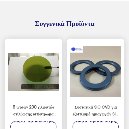
Συγγενικά Προϊόντα
8 ιντσών 200 χιλιοστών
Συστατικά SiC CVD για
στίλβωσης υπόστρωμα
εξοπλισμό ημιαγωγών SiC
Πάρτε την καλύτερη
Πάρτε την καλύτερη
πλινθώματος καρβιδίου
Ring SiC Electrode Dry
πυριτίου Sic Chip
Etch