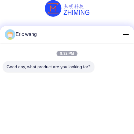
Κοινωνικά Μέσα
Eric wang
8:32 PM
Γρήγορη επικοινωνία
Good day, what product are you looking for?
Τηλ.
86--15801942596
Ηλεκτρονικό ταχυδρομείο
Eric-wang@sapphire-substrate.com
Διεύθυνση
Δωμάτιο 1-1810, αριθ. 1079 Δρόμο Dianshanhu, περιοχή
Qingpu πόλη της Σαγκάης, Κίνα /201799