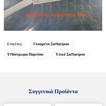
Ετικέτες:
Γκοφρέτα Σαπφείρου
Υπόστρωμα Πυριτίου
Υλικό Σαπφείρου
Συγγενικά Προϊόντα