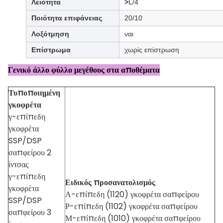
Λειότητα
>
L/4
Ποιότητα επιφάνειας
20/10
Λοξότμηση
ναι
Επίστρωμα
χωρίς επίστρωση
Γενικό άλλο φύλλο μεγέθους στα αποθέματα
Τυποποιημένη
γκοφρέτα
γ-επίπεδη
γκοφρέτα
SSP/DSP
σαπφείρου 2
ίντσας
γ-επίπεδη
Ειδικός προσανατολισμός
γκοφρέτα
Α-επίπεδη (1120) γκοφρέτα σαπφείρου
SSP/DSP
Ρ-επίπεδη (1102) γκοφρέτα σαπφείρου
σαπφείρου 3
Μ-επίπεδη (1010) γκοφρέτα σαπφείρου