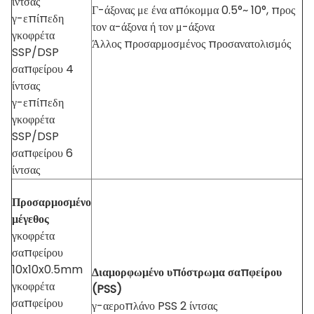
ίντσας
Γ-άξονας με ένα απόκομμα 0.5°~ 10°, προς
γ-επίπεδη
τον α-άξονα ή τον μ-άξονα
γκοφρέτα
Άλλος προσαρμοσμένος προσανατολισμός
SSP/DSP
σαπφείρου 4
ίντσας
γ-επίπεδη
γκοφρέτα
SSP/DSP
σαπφείρου 6
ίντσας
Προσαρμοσμένο
μέγεθος
γκοφρέτα
σαπφείρου
10x10x0.5mm
Διαμορφωμένο υπόστρωμα σαπφείρου
γκοφρέτα
(PSS)
σαπφείρου
γ-αεροπλάνο PSS 2 ίντσας