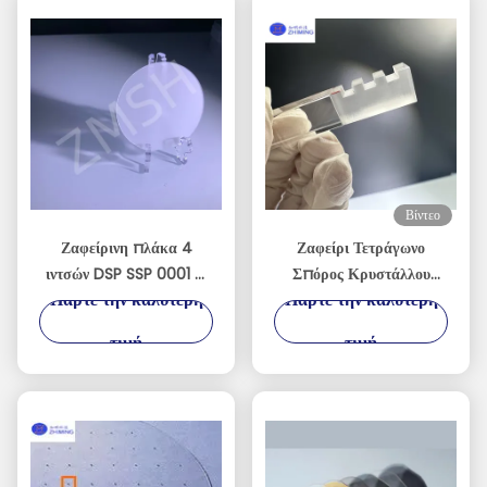
Βίντεο
Ζαφείρινη πλάκα 4
Ζαφείρι Τετράγωνο
ιντσών DSP SSP 0001 C
Σπόρος Κρυστάλλου
Πάρτε την καλύτερη
Πάρτε την καλύτερη
Πλάνο Αποδέχομαι
Ακριβείας
προσαρμοσμένο άξονα
Προσανατολισμένος για
τιμή
τιμή
Μονοκρυστάλλιο Al2O3
Ανάπτυξη Κρυστάλλων