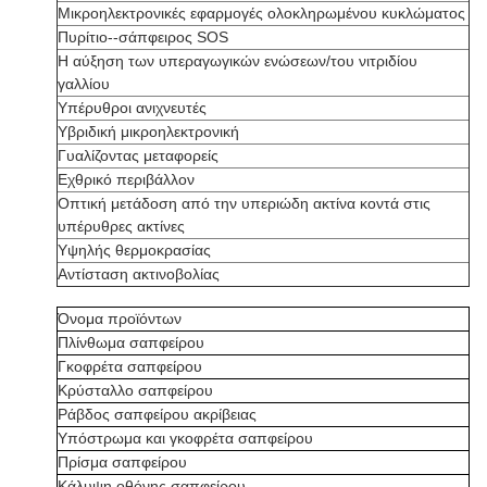
Μικροηλεκτρονικές εφαρμογές ολοκληρωμένου κυκλώματος
Πυρίτιο--σάπφειρος SOS
Η αύξηση των υπεραγωγικών ενώσεων/του νιτριδίου
γαλλίου
Υπέρυθροι ανιχνευτές
Υβριδική μικροηλεκτρονική
Γυαλίζοντας μεταφορείς
Εχθρικό περιβάλλον
Οπτική μετάδοση από την υπεριώδη ακτίνα κοντά στις
υπέρυθρες ακτίνες
Υψηλής θερμοκρασίας
Αντίσταση ακτινοβολίας
Όνομα προϊόντων
Πλίνθωμα σαπφείρου
Γκοφρέτα σαπφείρου
Κρύσταλλο σαπφείρου
Ράβδος σαπφείρου ακρίβειας
Υπόστρωμα και γκοφρέτα σαπφείρου
Πρίσμα σαπφείρου
Κάλυψη οθόνης σαπφείρου