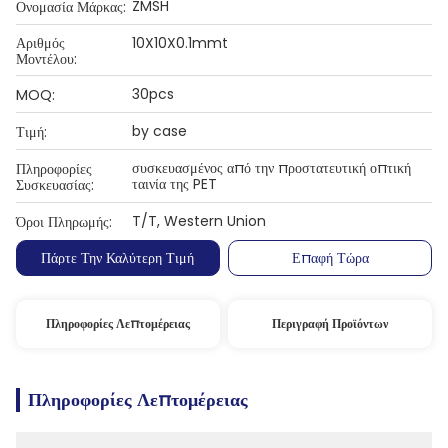
ZMSH
Ονομασία Μάρκας:
Αριθμός
10X10X0.1mmt
Μοντέλου:
30pcs
MOQ:
by case
Τιμή:
συσκευασμένος από την προστατευτική οπτική
Πληροφορίες
ταινία της PET
Συσκευασίας:
T/T, Western Union
Όροι Πληρωμής:
Πάρτε Την Καλύτερη Τιμή
Επαφή Τώρα
Πληροφορίες Λεπτομέρειας
Περιγραφή Προϊόντων
Πληροφορίες Λεπτομέρειας