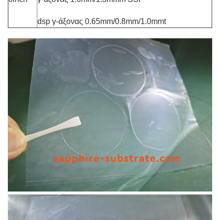
dsp γ-άξονας 0.65mm/0.8mm/1.0mmt