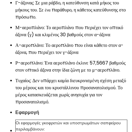
Γ-άξονας: Σε μια ράβδο, η κατεύθυνση κατά μήκος του
μήκους του. Σε
παράθυρο, η κάθετος κατεύθυνσης στο
ένα
πρόσωπο.
Μ-αεροπλάνο: Το αεροπλάνο που περιέχει τον οπτικό
άξονα (γ) και κλιμένος 30 βαθμούς στον α-άξονα
Α-αεροπλάνο: Το αεροπλάνο που είναι κάθετο στον α-
άξονα, που περιέχει τον γ-άξονα
Ρ-αεροπλάνο: Ένα αεροπλάνο έκλινε 57,5667 βαθμούς
στον οπτικό άξονα στην ίδια ζώνη με το μ-αεροπλάνο.
Τυχαίος: Δεν υπάρχει καμία διευκρινισμένη σχέση μεταξύ
του μέρους και του κρυστάλλινου προσανατολισμού. Το
μέρος κατασκευάζεται χωρίς ανησυχία για τον
προσανατολισμό.
Εφαρμογή
Οι εφαρμογές γκοφρετών και υποστρωμάτων σαπφείρου
περιλαμβάνουν: