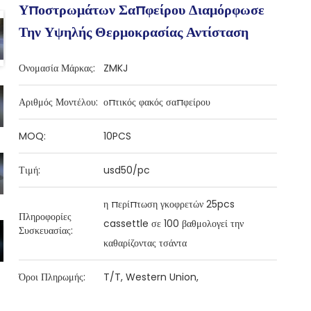
Υποστρωμάτων Σαπφείρου Διαμόρφωσε
Την Υψηλής Θερμοκρασίας Αντίσταση
Ονομασία Μάρκας:
ZMKJ
Αριθμός Μοντέλου:
οπτικός φακός σαπφείρου
MOQ:
10PCS
Τιμή:
usd50/pc
η περίπτωση γκοφρετών 25pcs
Πληροφορίες
cassettle σε 100 βαθμολογεί την
Συσκευασίας:
καθαρίζοντας τσάντα
Όροι Πληρωμής:
T/T, Western Union,