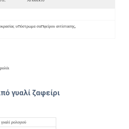
τε:
Αποδεκτό
οκρασίας υπόστρωμα σαπφείρου αντίστασης
, 
ρολόι
πό γυαλί ζαφείρι
 γυαλί ρολογιού