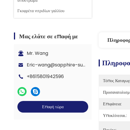
υπόστρωμα
Γκοφρέτα νιτριδίων γαλλίου
Μας ελάτε σε επαφή με
Πληροφορ
Mr. Wang
Πληροφορ
Eric-wang@sapphire-substrate.com
+8615801942596
Τόπος Καταγωγ
Προσανατολισμ
Επιφάνεια:
Επαφή τώρα
Υποκλίνεσαι.: