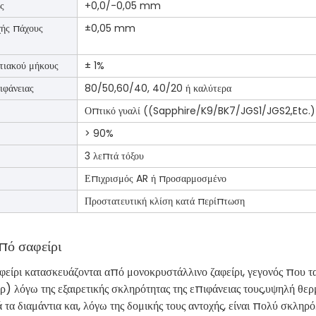
ς
+0,0/-0,05 mm
χής πάχους
±0,05 mm
τιακού μήκους
± 1%
ιφάνειας
80/50,60/40, 40/20 ή καλύτερα
Οπτικό γυαλί ((Sapphire/K9/BK7/JGS1/JGS2,Etc.)
> 90%
3 λεπτά τόξου
Επιχρισμός AR ή προσαρμοσμένο
Προστατευτική κλίση κατά περίπτωση
πό σαφείρι
είρι κατασκευάζονται από μονοκρυστάλλινο ζαφείρι, γεγονός που τα
ρ) λόγω της εξαιρετικής σκληρότητας της επιφάνειας τους,υψηλή θερ
 τα διαμάντια και, λόγω της δομικής τους αντοχής, είναι πολύ σκλ