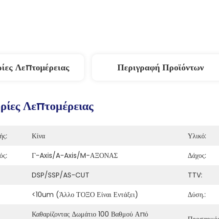
ίες Λεπτομέρειας
Περιγραφή Προϊόντων
ίες Λεπτομέρειας
ής:
Κίνα
Υλικό:
ός:
Γ-Axis/a-Axis/m-ΑΞΟΝΑΣ
Δάχος:
DSP/SSP/AS-CUT
TTV:
<10um (άλλο ΤΟΞΟ Είναι Εντάξει)
Δύση.:
Καθαρίζοντας Δωμάτιο 100 Βαθμού Από 