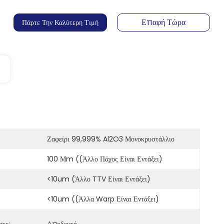
Επαφή Τώρα
Πάρτε Την Καλύτερη Τιμή
Ζαφείρι 99,999% Al2O3 Μονοκρυστάλλιο
100 Μm ((άλλο Πάχος Είναι Εντάξει)
<10um (άλλο TTV Είναι Εντάξει)
<10um ((άλλα Warp Είναι Εντάξει)