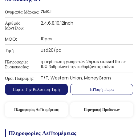
ZMKJ
Ονομασία Μάρκας:
Αριθμός
2,4,6,8,10,12inch
Μοντέλου:
10pcs
MOQ:
usd20/pc
Τιμή:
η περίπτωση γκοφρετών 25pcs cassettle σε
Πληροφορίες
100 βαθμολογεί την καθαρίζοντας τσάντα
Συσκευασίας:
T/T, Western Union, MoneyGram
Όροι Πληρωμής:
Πάρτε Την Καλύτερη Τιμή
Επαφή Τώρα
Πληροφορίες Λεπτομέρειας
Περιγραφή Προϊόντων
Πληροφορίες Λεπτομέρειας