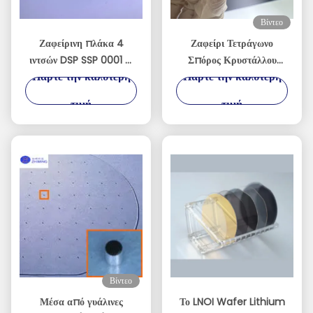
Βίντεο
Ζαφείρινη πλάκα 4
Ζαφείρι Τετράγωνο
ιντσών DSP SSP 0001 C
Σπόρος Κρυστάλλου
Πάρτε την καλύτερη
Πάρτε την καλύτερη
Πλάνο Αποδέχομαι
Ακριβείας
προσαρμοσμένο άξονα
Προσανατολισμένος για
τιμή
τιμή
Μονοκρυστάλλιο Al2O3
Ανάπτυξη Κρυστάλλων
Βίντεο
Μέσα από γυάλινες
Το LNOI Wafer Lithium