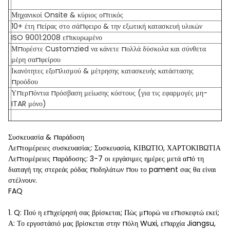
Μηχανικοί Onsite & κύριος οπτικός
10+ έτη πείρας στο σάπφειρο & την εξωτική κατασκευή υλικών
ISO 9001:2008 επικυρωμένο
Μπορέστε Customzied να κάνετε πολλά δύσκολα και σύνθετα
μέρη σαπφείρου
Ικανότητες εξοπλισμού & μέτρησης κατασκευής κατάστασης
προόδου
Υπερπόντια πρόσβαση μείωσης κόστους (για τις εφαρμογές μη-
ITAR μόνο)
Συσκευασία & παράδοση
Λεπτομέρειες συσκευασίας: Συσκευασία, ΚΙΒΩΤΙΟ, ΧΑΡΤΟΚΙΒΩΤΙΑ
Λεπτομέρειες παράδοσης: 3-7 οι εργάσιμες ημέρες μετά από τη
διαταγή της στερεάς ρόδας ποδηλάτων που το pament σας θα είναι
στέλνουν.
FAQ
1. Q: Πού η επιχείρησή σας βρίσκεται; Πώς μπορώ να επισκεφτώ εκεί;
Α: Το εργοστάσιό μας βρίσκεται στην πόλη Wuxi, επαρχία Jiangsu,