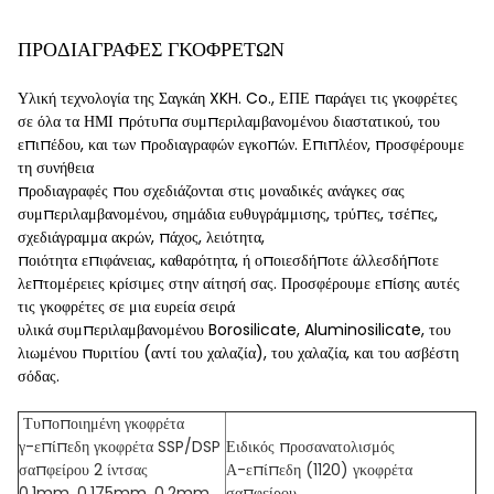
ΠΡΟΔΙΑΓΡΑΦΕΣ ΓΚΟΦΡΕΤΩΝ
Υλική τεχνολογία της Σαγκάη XKH. Co., ΕΠΕ παράγει τις γκοφρέτες
σε όλα τα ΗΜΙ πρότυπα συμπεριλαμβανομένου διαστατικού, του
επιπέδου, και των προδιαγραφών εγκοπών. Επιπλέον, προσφέρουμε
τη συνήθεια
προδιαγραφές που σχεδιάζονται στις μοναδικές ανάγκες σας
συμπεριλαμβανομένου, σημάδια ευθυγράμμισης, τρύπες, τσέπες,
σχεδιάγραμμα ακρών, πάχος, λειότητα,
ποιότητα επιφάνειας, καθαρότητα, ή οποιεσδήποτε άλλεσδήποτε
λεπτομέρειες κρίσιμες στην αίτησή σας. Προσφέρουμε επίσης αυτές
τις γκοφρέτες σε μια ευρεία σειρά
υλικά συμπεριλαμβανομένου Borosilicate, Aluminosilicate, του
λιωμένου πυριτίου (αντί του χαλαζία), του χαλαζία, και του ασβέστη
σόδας.
Τυποποιημένη γκοφρέτα
γ-επίπεδη γκοφρέτα SSP/DSP
Ειδικός προσανατολισμός
σαπφείρου 2 ίντσας
Α-επίπεδη (1120) γκοφρέτα
0.1mm, 0.175mm, 0.2mm
σαπφείρου