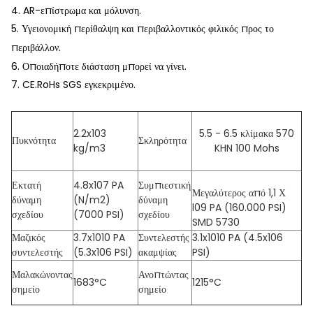
4. AR-επίστρωμα και μόλυνση.
5. Υγειονομική περίθαλψη και περιβαλλοντικός φιλικός προς το
περιβάλλον.
6. Οποιαδήποτε διάσταση μπορεί να γίνει.
7. CE.RoHs SGS εγκεκριμένο.
2.2x103
5.5 - 6.5 κλίμακα 570
Πυκνότητα
Σκληρότητα
kg/m3
KHN 100 Mohs
Εκτατή
4.8x107 PA
Συμπιεστική
Μεγαλύτερος από 1,1 Χ
δύναμη
(N/m2)
δύναμη
l09 PA (160.000 PSI)
σχεδίου
(7000 PSI)
σχεδίου
SMD 5730
Μαζικός
3.7x1010 PA
Συντελεστής
3.1x1010 PA (4.5x106
συντελεστής
(5.3x106 PSI)
ακαμψίας
PSI)
Μαλακώνοντας
Ανοπτώντας
1683°C
1215°C
σημείο
σημείο