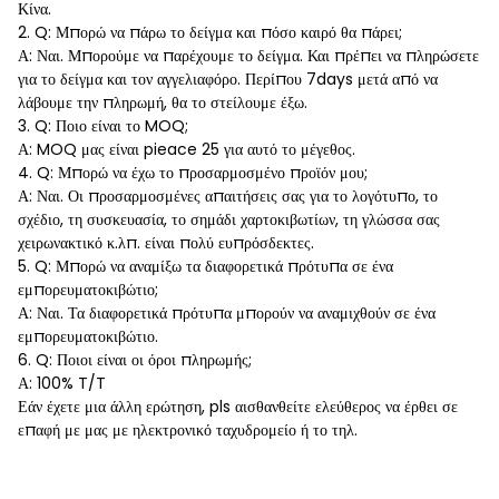
Κίνα.
2. Q: Μπορώ να πάρω το δείγμα και πόσο καιρό θα πάρει;
Α: Ναι. Μπορούμε να παρέχουμε το δείγμα. Και πρέπει να πληρώσετε
για το δείγμα και τον αγγελιαφόρο. Περίπου 7days μετά από να
λάβουμε την πληρωμή, θα το στείλουμε έξω.
3. Q: Ποιο είναι το MOQ;
Α: MOQ μας είναι pieace 25 για αυτό το μέγεθος.
4. Q: Μπορώ να έχω το προσαρμοσμένο προϊόν μου;
Α: Ναι. Οι προσαρμοσμένες απαιτήσεις σας για το λογότυπο, το
σχέδιο, τη συσκευασία, το σημάδι χαρτοκιβωτίων, τη γλώσσα σας
χειρωνακτικό κ.λπ. είναι πολύ ευπρόσδεκτες.
5. Q: Μπορώ να αναμίξω τα διαφορετικά πρότυπα σε ένα
εμπορευματοκιβώτιο;
Α: Ναι. Τα διαφορετικά πρότυπα μπορούν να αναμιχθούν σε ένα
εμπορευματοκιβώτιο.
6. Q: Ποιοι είναι οι όροι πληρωμής;
Α: 100% T/T
Εάν έχετε μια άλλη ερώτηση, pls αισθανθείτε ελεύθερος να έρθει σε
επαφή με μας με ηλεκτρονικό ταχυδρομείο ή το τηλ.