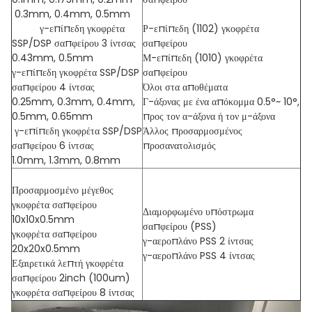
0.3mm, 0.4mm, 0.5mm
γ-επίπεδη γκοφρέτα
Ρ-επίπεδη (1102) γκοφρέτα
SSP/DSP σαπφείρου 3 ίντσας
σαπφείρου
0.43mm, 0.5mm
Μ-επίπεδη (1010) γκοφρέτα
γ-επίπεδη γκοφρέτα SSP/DSP
σαπφείρου
σαπφείρου 4 ίντσας
Όλοι στα αποθέματα
0.25mm, 0.3mm, 0.4mm,
Γ-άξονας με ένα απόκομμα 0.5°~ 10°,
0.5mm, 0.65mm
προς τον α-άξονα ή τον μ-άξονα
γ-επίπεδη γκοφρέτα SSP/DSP
Άλλος προσαρμοσμένος
σαπφείρου 6 ίντσας
προσανατολισμός
1.0mm, 1.3mm, 0.8mm
Προσαρμοσμένο μέγεθος
γκοφρέτα σαπφείρου
Διαμορφωμένο υπόστρωμα
10x10x0.5mm
σαπφείρου (PSS)
γκοφρέτα σαπφείρου
γ-αεροπλάνο PSS 2 ίντσας
20x20x0.5mm
γ-αεροπλάνο PSS 4 ίντσας
Εξαιρετικά λεπτή γκοφρέτα
σαπφείρου 2inch (100um)
γκοφρέτα σαπφείρου 8 ίντσας