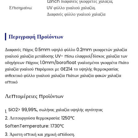
12inch διαφανείς γκοφρέτες χαλαζία
, 
Επισημαίνω:
UV φύλλο γυαλιού χαλαζία
, 
Διαφανές φύλλο γυαλιού χαλαζία
Περιγραφή Προϊόντων
Διαφανές πάχος 0.5mm υψηλό φύλλο 0.2mm γκοφρετών χαλαζία
γυαλιού χαλαζία μετάδοσης UV- πίσω ελαφριοί/δίσκος χαλαζία των
οδηγήσεων πάχους 1.0mm/borofloat γυαλισμένοι γκοφρέτα πιάτο
χαλαζία γυαλιού παρόμοιοι με GE214 το υψηλής θερμοκρασίας
ανθεκτικό φύλλο γυαλιού χαλαζία πιάτων χαλαζία φακών χαλαζία
οπτικό
Λεπτομέρειες προϊόντων
SiO2> 99,99%, σωλήνας χαλαζία υψηλής αγνότητας
1.
2. Λειτουργούσα θερμοκρασία: 1250℃
SoftenTemperature: 1730℃
3. Άριστη οπτική και χημική απόδοση.