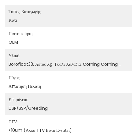
Τόπος Καταγωγής:
Κίνα
Πιστοποίηση:
OEM
Υλικό:
Borofloat33, Αετός Xg, Γυαλί Χαλαζία, Corning Corning…
Πάχος:
Απαίτηση Πελάτη
Επιφάνεια:
DSP/SSP/Greeding
TTV:
<10um (άλλο TTV Είναι Εντάξει)