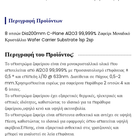
Περιγραφή Προϊόντων
8 ιντσών Dia200mm C-Plane Al2O3 99,999% Ζαφείρι Μοναδικό
Κρυστάλλιο Wafer Carrier Substrate 1sp 2sp
Περιγραφή του προϊόντος:
Το υποστρώμα ζαφείριου είναι ένα μονοκρυσταλλικό υλικό που
αποτελείται από Al2O3 99,999% με προσανατολισμό επιφάνειας ±
0,5 ° και επίπεδη λ/10 @ 633nm. Διατίθεται σε πάχους 0,5-2
mm.Χρησιμοποιείται ευρέως για σαφείρινα παράθυρα 2 ιντσών.4 και
6 ίντσες.
Το υποστρώμα ζαφείριου έχει εξαιρετικές θερμικές, ηλεκτρικές και
οπτικές ιδιότητες, καθιστώντας το ιδανικό για τα παράθυρα
ζαφείριου.,υψηλό κενό και υψηλή ακτινοβολία.
Το υποστρώμα ζαφείρι είναι απίστευτα ανθεκτικό και αντέχει σε υψηλή
πίεση, καθιστώντας το ιδανικό για εφαρμογές όπου απαιτείται υψηλή
ακρίβεια.Επίσης, είναι εξαιρετικά ανθεκτικό στις γρατζουνιές και
μπορεί να γυαλιστεί σε λεία επιφάνεια.