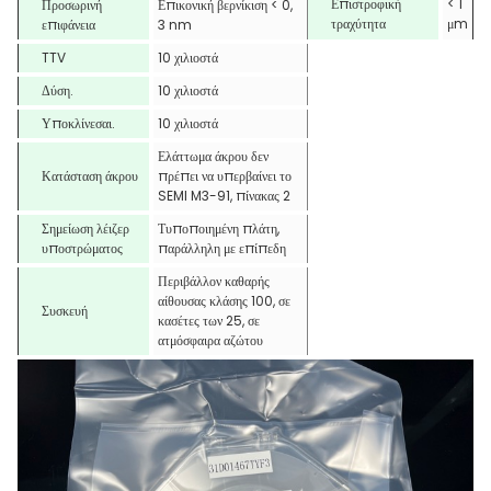
Επιστροφική
< 1
Προσωρινή
Επικονική βερνίκιση < 0,
τραχύτητα
μm
επιφάνεια
3 nm
TTV
10 χιλιοστά
Δύση.
10 χιλιοστά
Υποκλίνεσαι.
10 χιλιοστά
Ελάττωμα άκρου δεν
Κατάσταση άκρου
πρέπει να υπερβαίνει το
SEMI M3-91, πίνακας 2
Σημείωση λέιζερ
Τυποποιημένη πλάτη,
υποστρώματος
παράλληλη με επίπεδη
Περιβάλλον καθαρής
αίθουσας κλάσης 100, σε
Συσκευή
κασέτες των 25, σε
ατμόσφαιρα αζώτου