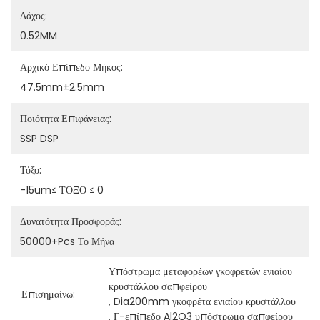
Δάχος:
0.52MM
Αρχικό Επίπεδο Μήκος:
47.5mm±2.5mm
Ποιότητα Επιφάνειας:
SSP DSP
Τόξο:
-15um≤ ΤΟΞΟ ≤ 0
Δυνατότητα Προσφοράς:
50000+pcs Το Μήνα
Υπόστρωμα μεταφορέων γκοφρετών ενιαίου 
κρυστάλλου σαπφείρου
Επισημαίνω:
, 
Dia200mm γκοφρέτα ενιαίου κρυστάλλου
, 
Γ-επίπεδο Al2O3 υπόστρωμα σαπφείρου