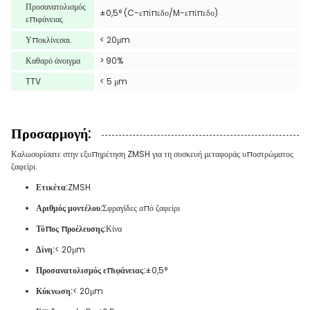
Προσανατολισμός
±0,5° (C-επίπεδο/M-επίπεδο)
επιφάνειας
Υποκλίνεσαι.
< 20μm
Καθαρό άνοιγμα
> 90%
TTV
< 5 μm
Προσαρμογή:
Καλωσορίσατε στην εξυπηρέτηση ZMSH για τη συσκευή μεταφοράς υποστρώματος
ζαφείρι.
Ετικέτα:
ZMSH
Αριθμός μοντέλου:
Σφραγίδες από ζαφείρι
Τόπος προέλευσης:
Κίνα
Δίνη:
< 20μm
Προσανατολισμός επιφάνειας:
±0,5°
Κύκνωση:
< 20μm