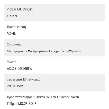
Place Of Origin:
China
Πιστοποίηση:
ROHS
Ονομασία:
Μεταφορέας Υποστρωμάτων Γκοφρετών Σαπφείρου
Υλικό:
Al2O3 99,999%
Τραχύτητα Επιφάνειας:
Ra<0.3nm
Προσανατολισμός Επιφάνειας Του Γ-Αεροπλάνου:
Γ Προς M0.2° ±0.1°