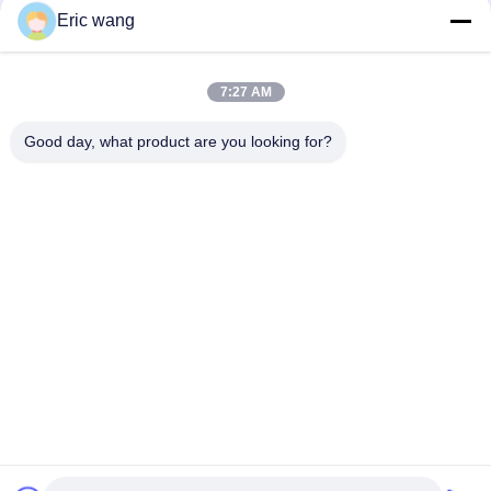
Κοινωνικά Μέσα
Eric wang
7:27 AM
Γρήγορη επικοινωνία
Good day, what product are you looking for?
Τηλ.
86--15801942596
Ηλεκτρονικό ταχυδρομείο
Eric-wang@sapphire-substrate.com
Διεύθυνση
Δωμάτιο 1-1810, αριθ. 1079 Δρόμο Dianshanhu, περιοχή
Qingpu πόλη της Σαγκάης, Κίνα /201799
Πολιτική Απορρήτου
|
Sitemap
Καλή ποιότητα της Κίνας υπόστρωμα σαπφείρου Προμηθευτής.
Πνευματικά δικαιώματα © 2019-2026 SHANGHAI FAMOUS TRADE