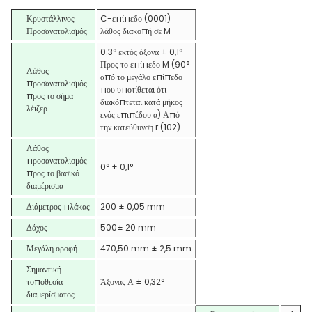
Κρυστάλλινος
C-επίπεδο (0001)
Προσανατολισμός
λάθος διακοπή σε M
0.3° εκτός άξονα ± 0,1°
Προς το επίπεδο M (90°
Λάθος
από το μεγάλο επίπεδο
προσανατολισμός
που υποτίθεται ότι
προς το σήμα
διακόπτεται κατά μήκος
λέιζερ
ενός επιπέδου α) Από
την κατεύθυνση r (102)
Λάθος
προσανατολισμός
0° ± 0,1°
προς το βασικό
διαμέρισμα
Διάμετρος πλάκας
200 ± 0,05 mm
Δάχος
500± 20 mm
Μεγάλη οροφή
470,50 mm ± 2,5 mm
Σημαντική
τοποθεσία
Άξονας Α ± 0,32°
διαμερίσματος