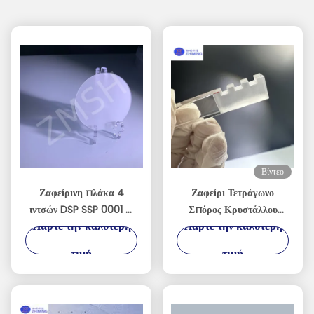
Βίντεο
Ζαφείρινη πλάκα 4
Ζαφείρι Τετράγωνο
ιντσών DSP SSP 0001 C
Σπόρος Κρυστάλλου
Πάρτε την καλύτερη
Πάρτε την καλύτερη
Πλάνο Αποδέχομαι
Ακριβείας
προσαρμοσμένο άξονα
Προσανατολισμένος για
τιμή
τιμή
Μονοκρυστάλλιο Al2O3
Ανάπτυξη Κρυστάλλων