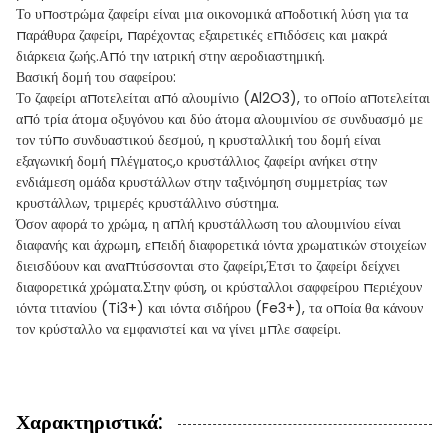
Το υποστρώμα ζαφείρι είναι μια οικονομικά αποδοτική λύση για τα
παράθυρα ζαφείρι, παρέχοντας εξαιρετικές επιδόσεις και μακρά
διάρκεια ζωής.Από την ιατρική στην αεροδιαστημική.
Βασική δομή του σαφείρου:
Το ζαφείρι αποτελείται από αλουμίνιο (Al2O3), το οποίο αποτελείται
από τρία άτομα οξυγόνου και δύο άτομα αλουμινίου σε συνδυασμό με
τον τύπο συνδυαστικού δεσμού, η κρυσταλλική του δομή είναι
εξαγωνική δομή πλέγματος,ο κρυστάλλιος ζαφείρι ανήκει στην
ενδιάμεση ομάδα κρυστάλλων στην ταξινόμηση συμμετρίας των
κρυστάλλων, τριμερές κρυστάλλινο σύστημα.
Όσον αφορά το χρώμα, η απλή κρυστάλλωση του αλουμινίου είναι
διαφανής και άχρωμη, επειδή διαφορετικά ιόντα χρωματικών στοιχείων
διεισδύουν και αναπτύσσονται στο ζαφείρι,Έτσι το ζαφείρι δείχνει
διαφορετικά χρώματα.Στην φύση, οι κρύσταλλοι σαφφείρου περιέχουν
ιόντα τιτανίου (Ti3+) και ιόντα σιδήρου (Fe3+), τα οποία θα κάνουν
τον κρύσταλλο να εμφανιστεί και να γίνει μπλε σαφείρι.
Χαρακτηριστικά: