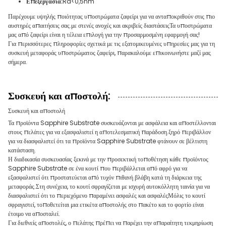
Επεξεργασία:
Ra<0,5nm
Παρέχουμε υψηλής ποιότητας υποστρώματα ζαφείρι για να ανταποκριθούν στις πιο
αυστηρές απαιτήσεις σας.με στενές ανοχές και ακριβείς διαστάσειςΤα υποστρώματα
μας από ζαφείρι είναι η τέλεια επιλογή για την προσαρμοσμένη εφαρμογή σας!
Για περισσότερες πληροφορίες σχετικά με τις εξατομικευμένες υπηρεσίες μας για τη
συσκευή μεταφοράς υποστρώματος ζαφείρι, παρακαλούμε επικοινωνήστε μαζί μας
σήμερα.
Συσκευή και αποστολή:
Συσκευή και αποστολή
Τα προϊόντα Sapphire Substrate συσκευάζονται με ασφάλεια και αποστέλλονται
στους πελάτες για να εξασφαλιστεί η αποτελεσματική παράδοση.ξηρό περιβάλλον
για να διασφαλιστεί ότι τα προϊόντα Sapphire Substrate φτάνουν σε βέλτιστη
κατάσταση.
Η διαδικασία συσκευασίας ξεκινά με την προσεκτική τοποθέτηση κάθε προϊόντος
Sapphire Substrate σε ένα κουτί που περιβάλλεται από αφρό για να
εξασφαλιστεί ότι προστατεύεται από τυχόν πιθανή βλάβη κατά τη διάρκεια της
μεταφοράς.Στη συνέχεια, το κουτί σφραγίζεται με ισχυρή αυτοκόλλητη ταινία για να
διασφαλιστεί ότι το περιεχόμενο παραμένει ασφαλές και ασφαλέςΜόλις το κουτί
σφραγιστεί, τοποθετείται μια ετικέτα αποστολής στο πακέτο και το φορτίο είναι
έτοιμο να αποσταλεί.
Για διεθνείς αποστολές, ο πελάτης πρέπει να παρέχει την απαραίτητη τεκμηρίωση