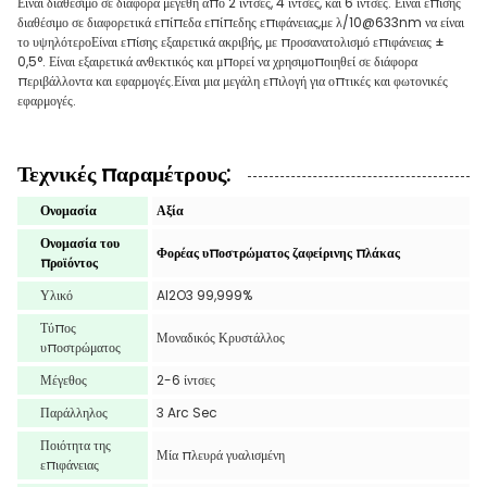
Είναι διαθέσιμο σε διάφορα μεγέθη από 2 ίντσες, 4 ίντσες, και 6 ίντσες. Είναι επίσης
διαθέσιμο σε διαφορετικά επίπεδα επίπεδης επιφάνειας,με λ/10@633nm να είναι
το υψηλότεροΕίναι επίσης εξαιρετικά ακριβής, με προσανατολισμό επιφάνειας ±
0,5°. Είναι εξαιρετικά ανθεκτικός και μπορεί να χρησιμοποιηθεί σε διάφορα
περιβάλλοντα και εφαρμογές.Είναι μια μεγάλη επιλογή για οπτικές και φωτονικές
εφαρμογές.
Τεχνικές παραμέτρους:
Ονομασία
Αξία
Ονομασία του
Φορέας υποστρώματος ζαφείρινης πλάκας
προϊόντος
Υλικό
Al2O3 99,999%
Τύπος
Μοναδικός Κρυστάλλος
υποστρώματος
Μέγεθος
2-6 ίντσες
Παράλληλος
3 Arc Sec
Ποιότητα της
Μία πλευρά γυαλισμένη
επιφάνειας