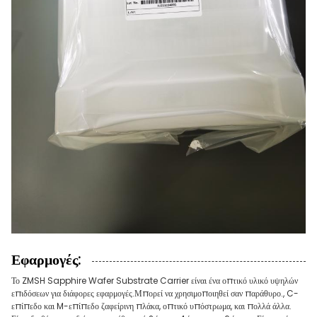
Εφαρμογές:
Το ZMSH Sapphire Wafer Substrate Carrier είναι ένα οπτικό υλικό υψηλών
επιδόσεων για διάφορες εφαρμογές.Μπορεί να χρησιμοποιηθεί σαν παράθυρο., C-
επίπεδο και M-επίπεδο ζαφείρινη πλάκα, οπτικό υπόστρωμα, και πολλά άλλα.