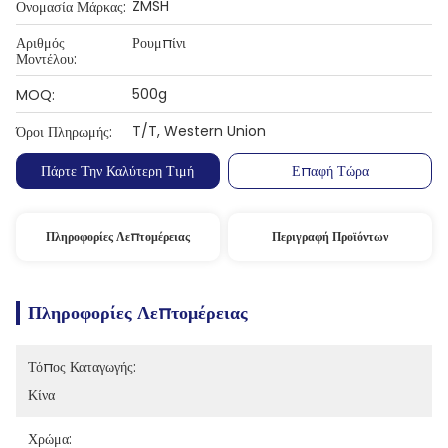
ZMSH
Ονομασία Μάρκας:
Αριθμός
Ρουμπίνι
Μοντέλου:
500g
MOQ:
T/T, Western Union
Όροι Πληρωμής:
Πάρτε Την Καλύτερη Τιμή
Επαφή Τώρα
Πληροφορίες Λεπτομέρειας
Περιγραφή Προϊόντων
Πληροφορίες Λεπτομέρειας
Τόπος Καταγωγής:
Κίνα
Χρώμα: