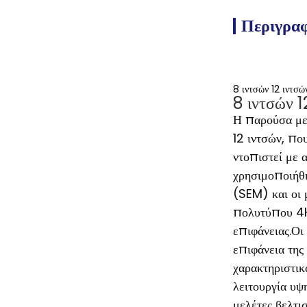
Περιγρα
8 ιντσών 12 ιντ
8 ιντσών 
Η παρούσα μελ
12 ιντσών, πο
ντοπιστεί με 
χρησιμοποιήθ
(SEM) και οι 
πολυτύπου 4H
επιφάνειας.Οι
επιφάνεια της
χαρακτηριστικ
λειτουργία υψ
μελέτες βελτι