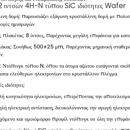
12 ιντσών 4H-N τύπου SiC ιδιότητες Wafer
ινη δομή: παρουσιάζει εξάγωνη κρυστάλλινη δομή με πολυτύ
μογές ημιαγωγών.
 πλακέτας: 8 ίντσες, παρέχοντας μεγάλη επιφάνεια για κατ
άκας: Συνήθως 500±25 μm, παρέχοντας μηχανική σταθερότη
ν.
: Ντόπινγκ τύπου N, όπου τα άτομα αζώτου εισάγονται σκό
ατα ελεύθερων ηλεκτρονίων στο κρυστάλλινο πλέγμα.
ς ιδιότητες:
ή κινητικότητα ηλεκτρονίων, επιτρέποντας την αποτελεσμα
λή ηλεκτρική αντίσταση, διευκολύνοντας την αγωγή ηλεκτρικ
χόμενο και ομοιόμορφο προφίλ ντόπινγκ σε όλη την επιφάν