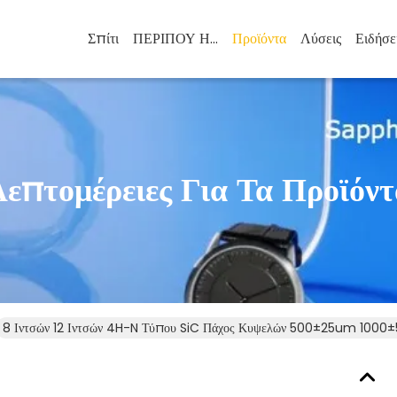
Σπίτι
ΠΕΡΙΠΟΥ ΗΠΑ
Προϊόντα
Λύσεις
Ειδήσε
Λεπτομέρειες Για Τα Προϊόντ
8 Ιντσών 12 Ιντσών 4H-N Τύπου SiC Πάχος Κυψελών 500±25um 100