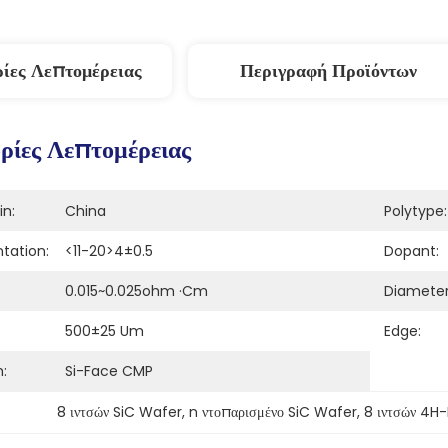
ίες Λεπτομέρειας
Περιγραφή Προϊόντων
ίες Λεπτομέρειας
in:
China
Polytype:
tation:
<11-20>4±0.5
Dopant:
0.015~0.025ohm ·cm
Diameter
500±25 Um
Edge:
h:
Si-Face CMP
8 ιντσών SiC Wafer
, 
n ντοπαρισμένο SiC Wafer
, 
8 ιντσών 4H