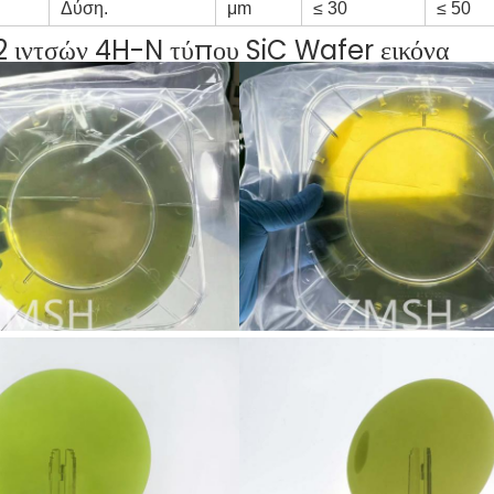
Δύση.
μm
≤ 30
≤ 50
12 ιντσών 4H-N τύπου SiC Wafer εικόνα