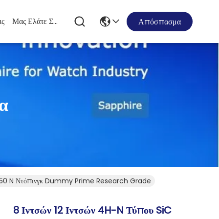
ις
Μας Ελάτε Σε Επαφή Με
Απόσπασμα
α
0±50 N Ντόπινγκ Dummy Prime Research Grade
8 Ιντσών 12 Ιντσών 4H-N Τύπου SiC