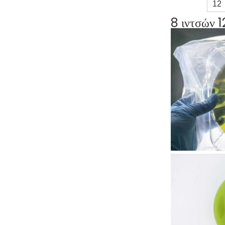
12
8 ιντσών 