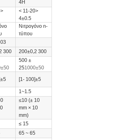
4H
0>
< 11-20>
4±0.5
όνο
Νιτρογόνο n-
υ
τύπου
.03
2 300
200±0,2 300
500 ±
0±50
25
1000±50
]±5
[1- 100]±5
1~1.5
10
≤10 (± 10
10
mm × 10
mm)
≤ 15
5
65 ~ 65