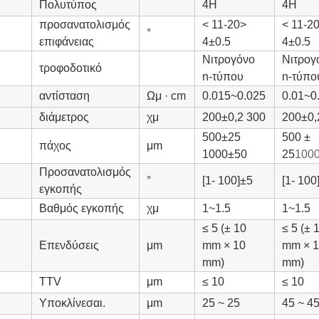
Πολυτύπος
4H
4H
προσανατολισμός
< 11-20>
< 11-2
°
επιφάνειας
4±0.5
4±0.5
Νιτρογόνο
Νιτρογ
τροφοδοτικό
n-τύπου
n-τύπο
αντίσταση
Ωμ · cm
0.015~0.025
0.01~0
διάμετρος
χμ
200±0,2 300
200±0,
500±25
500 ±
πάχος
μm
1000±50
25
100
Προσανατολισμός
°
[1- 100]±5
[1- 100
εγκοπής
Βαθμός εγκοπής
χμ
1~1.5
1~1.5
≤ 5 (± 10
≤ 5 (± 
Επενδύσεις
μm
mm × 10
mm × 
mm)
mm)
TTV
μm
≤ 10
≤ 10
Υποκλίνεσαι.
μm
25 ~ 25
45 ~ 4