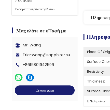
υπόστρωμα
Γκοφρέτα νιτριδίων γαλλίου
Πληροφορ
Μας ελάτε σε επαφή με
Πληροφορ
Mr. Wang
Place Of Orig
Eric-wang@sapphire-substrate.com
Surface Orien
+8615801942596
Resistivity:
Thickness:
Επαφή τώρα
Surface Finis
Επισημαίνω: