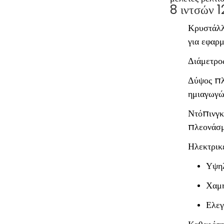
8 ιντσών 
Κρυστάλλ
για εφαρ
Διάμετρος
Δύψος πλ
ημιαγωγώ
Ντόπινγκ
πλεονάσμ
Ηλεκτρικέ
Υψηλ
Χαμη
Ελεγ