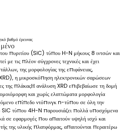
κό βαθμό έρευνας
ημένο
 του πυριτίου (SiC) τύπου H-N μήκους 8 ιντσών και
εί με τις πλέον σύγχρονες τεχνικές και έχει
τάλλων, της μορφολογίας της επιφάνειας,
 (XRD), η μικροσκόπηση ηλεκτρονικών σαρώσεων
τητες της πλάκαςΗ ανάλυση XRD επιβεβαίωσε τη δομή
ομοιόμορφη και χωρίς ελαττώματα μορφολογία
εγχόμενο επίπεδο ντόπινγκ n-τύπου σε όλη την
διο SiC τύπου 4H-N παρουσιάζει πολλά υποσχόμενα
κά σε εφαρμογές που απαιτούν υψηλή ισχύ και
τής της υλικής πλατφόρμας, απαιτούνται περαιτέρω