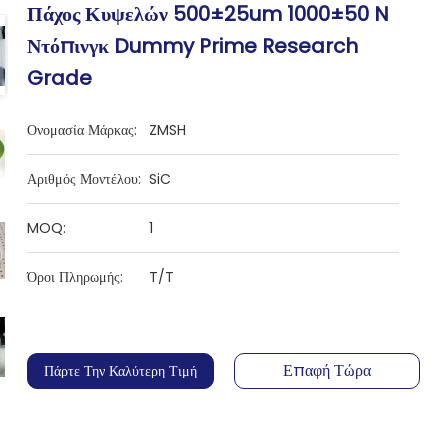
Πάχος Κυψελών 500±25um 1000±50 N
Ντόπινγκ Dummy Prime Research
Grade
Ονομασία Μάρκας:
ZMSH
Αριθμός Μοντέλου:
SiC
MOQ:
1
Όροι Πληρωμής:
T/T
Επαφή Τώρα
Πάρτε Την Καλύτερη Τιμή