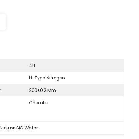
4H
N-Type Nitrogen
:
200±0.2 Mm
Chamfer
-N τύπου SiC Wafer