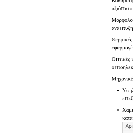
Καθαρότη
αξιόπιστ
Μορφολογ
ανάπτυξη
Θερμικές 
εφαρμογέ
Οπτικές ι
οπτοηλεκ
Μηχανικές
Υψηλ
επεξ
Χαμη
κατά
Αρ