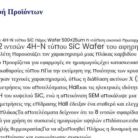
φή Προϊόντων
σών 4H-N τύπου SiC πάχος Wafer 500±25um n ντόπιση εικονικό πρωταρχι
12 ιντσών 4H-N τύπου SiC Wafer του αφηρ
έτη παρουσιάζει τον χαρακτηρισμό μιας πλάκας καρβιδίου
υ προορίζεται για εφαρμογές σε ημιαγωγούς.έχει κατασκευαστ
ακαθαρσίες τύπου nΓια την εκτίμηση της ποιότητας των κρυσ
ηκαν τεχνικές χαρακτηρισμού, όπως η διάθλαση ακτίνων Χ
μετρήσεις του αποτελέσματος Hall.και τις ηλεκτρικές ιδιό
 του κυψελού SiC, ενώ η απεικόνιση SEM αποκάλυψε μια 
 μετρήσεις της επίδρασης Hall έδειξαν ένα σταθερό και ελ
 πλάκαςΤα αποτελέσματα δείχνουν ότι το 8 ιντσών σφαιρί
ά για χρήση σε συσκευές ημιαγωγών υψηλών επιδόσεων.ειδι
ηλής θερμοκρασίαςΓια να αξιοποιηθεί πλήρως η δυναμική αυ
στοποίησης και ενσωμάτωσης συσκευών.